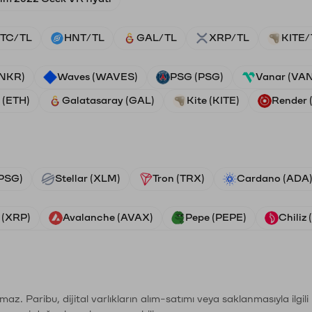
TC/TL
HNT/TL
GAL/TL
XRP/TL
KITE/
ANKR)
Waves (WAVES)
PSG (PSG)
Vanar (VA
 (ETH)
Galatasaray (GAL)
Kite (KITE)
Render
PSG)
Stellar (XLM)
Tron (TRX)
Cardano (ADA
 (XRP)
Avalanche (AVAX)
Pepe (PEPE)
Chiliz
şımaz. Paribu, dijital varlıkların alım-satımı veya saklanmasıyla ilgi