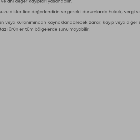
r ve ani değer kayıpları yaşanabilir.
nuzu dikkatlice değerlendirin ve gerekli durumlarda hukuk, vergi v
den veya kullanımından kaynaklanabilecek zarar, kayıp veya diğer 
Bazı ürünler tüm bölgelerde sunulmayabilir.