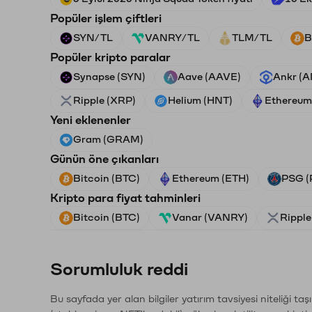
Popüler işlem çiftleri
SYN/TL
VANRY/TL
TLM/TL
B
Popüler kripto paralar
Synapse (SYN)
Aave (AAVE)
Ankr (
Ripple (XRP)
Helium (HNT)
Ethereum
Yeni eklenenler
Gram (GRAM)
Günün öne çıkanları
Bitcoin (BTC)
Ethereum (ETH)
PSG (
Kripto para fiyat tahminleri
Bitcoin (BTC)
Vanar (VANRY)
Ripple
Sorumluluk reddi
Bu sayfada yer alan bilgiler yatırım tavsiyesi niteliği ta