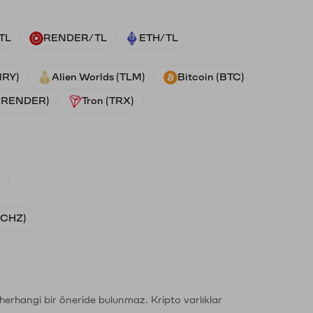
TL
RENDER/TL
ETH/TL
NRY)
Alien Worlds (TLM)
Bitcoin (BTC)
 (RENDER)
Tron (TRX)
)
 (CHZ)
li herhangi bir öneride bulunmaz. Kripto varlıklar