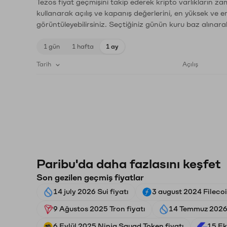
Tezos fiyat geçmişini takip ederek kripto varlıkların z
kullanarak açılış ve kapanış değerlerini, en yüksek ve e
görüntüleyebilirsiniz. Seçtiğiniz günün kuru baz alınarak
1 gün
1 hafta
1 ay
Tarih
Açılış
Paribu'da daha fazlasını keşfet
Son gezilen geçmiş fiyatlar
14 july 2026 Sui fiyatı
3 august 2024 Filecoi
9 Ağustos 2025 Tron fiyatı
14 Temmuz 2026 
6 Eylül 2025 Ninja Squad Token fiyatı
15 Ek