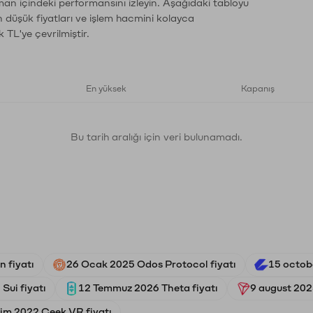
aman içindeki performansını izleyin. Aşağıdaki tabloyu
n düşük fiyatları ve işlem hacmini kolayca
 TL'ye çevrilmiştir.
En yüksek
Kapanış
Bu tarih aralığı için veri bulunamadı.
n fiyatı
26 Ocak 2025 Odos Protocol fiyatı
15 octob
Sui fiyatı
12 Temmuz 2026 Theta fiyatı
9 august 2025
im 2022 Ceek VR fiyatı