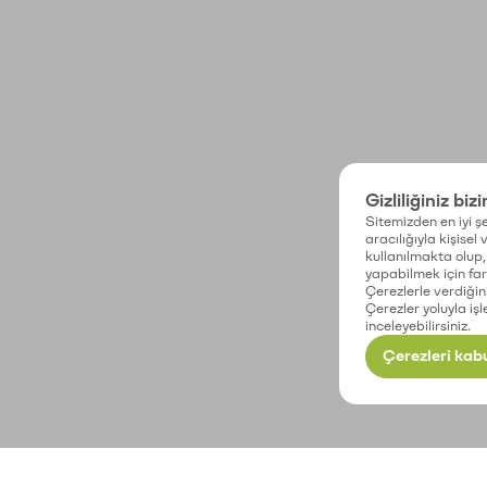
Gizliliğiniz biz
Sitemizden en iyi şe
aracılığıyla kişisel
kullanılmakta olup, 
yapabilmek için fark
Çerezlerle verdiğin
Çerezler yoluyla işl
inceleyebilirsiniz.
Çerezleri kabu