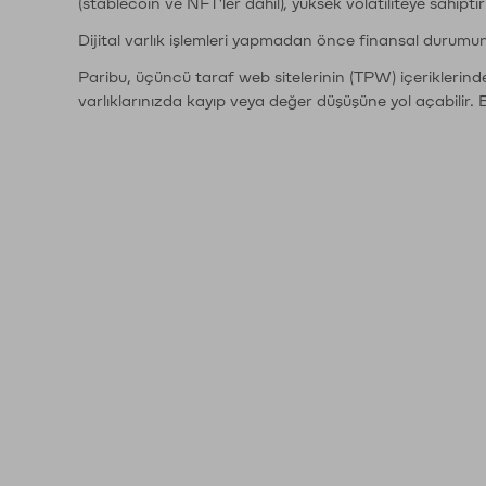
(stablecoin ve NFT'ler dahil), yüksek volatiliteye sahipti
Dijital varlık işlemleri yapmadan önce finansal durumu
Paribu, üçüncü taraf web sitelerinin (TPW) içeriklerin
varlıklarınızda kayıp veya değer düşüşüne yol açabilir. 