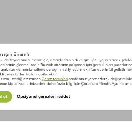
im için önemli
kilde faydalanabilmeniz için, amaçlarla sınırlı ve gizliliğe uygun olacak şekild
 verileriniz işlenmektedir. Bu web sitesinin çalışması için gerekli olan çerezler 
açık rıza vermeniz halinde deneyiminizi iyileştirmek, hizmetlerimizi geliştirmek
lı çerez türleri kullanılabilecektir.
iz izni, istediğiniz zaman
Çerez tercihleri
sayfasını ziyaret ederek değiştirebilir
enen kişisel verilerinize dair daha fazla bilgi için Çerezlere Yönelik Aydınlatma
l et
Opsiyonel çerezleri reddet