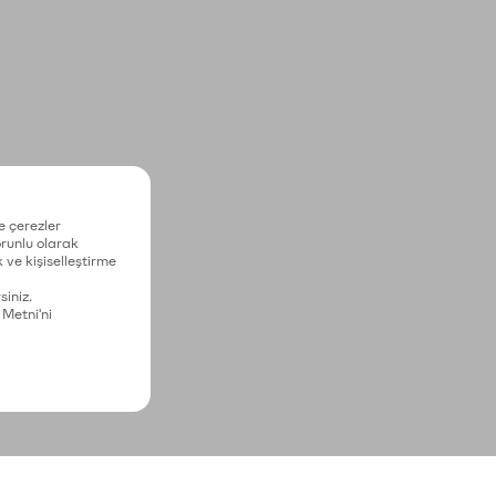
e çerezler
zorunlu olarak
 ve kişiselleştirme
siniz.
 Metni'ni