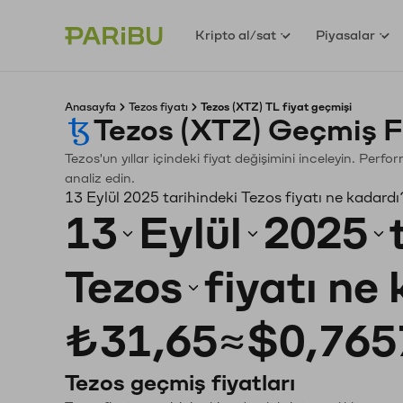
Kripto al/sat
Piyasalar
Anasayfa
Tezos fiyatı
Tezos (XTZ) TL fiyat geçmişi
Tezos (XTZ) Geçmiş F
Tezos'un yıllar içindeki fiyat değişimini inceleyin. Perf
analiz edin.
13 Eylül 2025 tarihindeki Tezos fiyatı ne kadardı
13
Eylül
2025
Tezos
fiyatı ne
₺31,65
≈
$0,765
Tezos geçmiş fiyatları