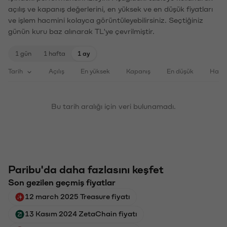
açılış ve kapanış değerlerini, en yüksek ve en düşük fiyatları
ve işlem hacmini kolayca görüntüleyebilirsiniz. Seçtiğiniz
günün kuru baz alınarak TL'ye çevrilmiştir.
1 gün
1 hafta
1 ay
Tarih
Açılış
En yüksek
Kapanış
En düşük
Haci
Bu tarih aralığı için veri bulunamadı.
Paribu'da daha fazlasını keşfet
Son gezilen geçmiş fiyatlar
12 march 2025 Treasure fiyatı
13 Kasım 2024 ZetaChain fiyatı