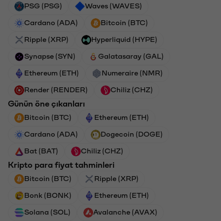
PSG (PSG)
Waves (WAVES)
Cardano (ADA)
Bitcoin (BTC)
Ripple (XRP)
Hyperliquid (HYPE)
Synapse (SYN)
Galatasaray (GAL)
Ethereum (ETH)
Numeraire (NMR)
Render (RENDER)
Chiliz (CHZ)
Günün öne çıkanları
Bitcoin (BTC)
Ethereum (ETH)
Cardano (ADA)
Dogecoin (DOGE)
Bat (BAT)
Chiliz (CHZ)
Kripto para fiyat tahminleri
Bitcoin (BTC)
Ripple (XRP)
Bonk (BONK)
Ethereum (ETH)
Solana (SOL)
Avalanche (AVAX)