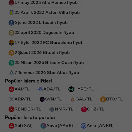
17 may 2023 Alfa Romeo fiyatı
25 Aralık 2023 Aston Villa fiyatı
6 june 2022 Litecoin fiyatı
22 april 2020 Dogecoin fiyatı
17 Eylül 2022 FC Barcelona fiyatı
9 Şubat 2026 Bitcoin fiyatı
25 Nisan 2025 Bitcoin Cash fiyatı
7 Temmuz 2026 Star Atlas fiyatı
Popüler işlem çiftleri
XAI/TL
ADA/TL
HYPE/TL
XRP/TL
SYN/TL
GAL/TL
BTC/TL
RENDER/TL
NMR/TL
CHZ/TL
Popüler kripto paralar
Xai (XAI)
Aave (AAVE)
Ankr (ANKR)