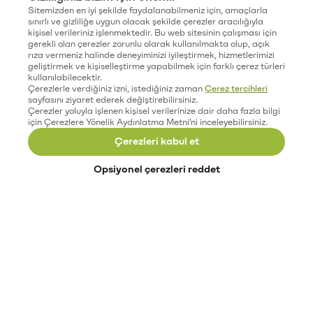
Sitemizden en iyi şekilde faydalanabilmeniz için, amaçlarla
sınırlı ve gizliliğe uygun olacak şekilde çerezler aracılığıyla
kişisel verileriniz işlenmektedir. Bu web sitesinin çalışması için
gerekli olan çerezler zorunlu olarak kullanılmakta olup, açık
rıza vermeniz halinde deneyiminizi iyileştirmek, hizmetlerimizi
geliştirmek ve kişiselleştirme yapabilmek için farklı çerez türleri
kullanılabilecektir.
Çerezlerle verdiğiniz izni, istediğiniz zaman
Çerez tercihleri
sayfasını ziyaret ederek değiştirebilirsiniz.
Çerezler yoluyla işlenen kişisel verilerinize dair daha fazla bilgi
için Çerezlere Yönelik Aydınlatma Metni'ni inceleyebilirsiniz.
Çerezleri kabul et
Opsiyonel çerezleri reddet
Paribu’yu keşfet
Eğitimler
Etkinlikler
Açık pozisyonlar