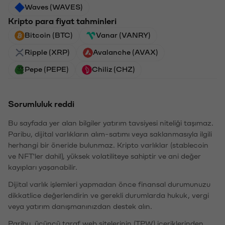
Waves (WAVES)
Kripto para fiyat tahminleri
Bitcoin (BTC)
Vanar (VANRY)
Ripple (XRP)
Avalanche (AVAX)
Pepe (PEPE)
Chiliz (CHZ)
Sorumluluk reddi
Bu sayfada yer alan bilgiler yatırım tavsiyesi niteliği taşımaz.
Paribu, dijital varlıkların alım-satımı veya saklanmasıyla ilgili
herhangi bir öneride bulunmaz. Kripto varlıklar (stablecoin
ve NFT'ler dahil), yüksek volatiliteye sahiptir ve ani değer
kayıpları yaşanabilir.
Dijital varlık işlemleri yapmadan önce finansal durumunuzu
dikkatlice değerlendirin ve gerekli durumlarda hukuk, vergi
veya yatırım danışmanınızdan destek alın.
Paribu, üçüncü taraf web sitelerinin (TPW) içeriklerinden