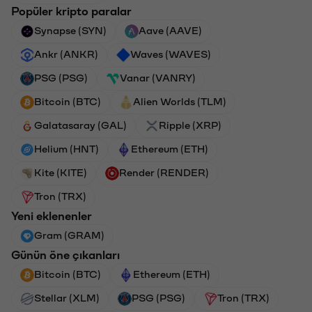
Popüler kripto paralar
Synapse (SYN)
Aave (AAVE)
Ankr (ANKR)
Waves (WAVES)
PSG (PSG)
Vanar (VANRY)
Bitcoin (BTC)
Alien Worlds (TLM)
Galatasaray (GAL)
Ripple (XRP)
Helium (HNT)
Ethereum (ETH)
Kite (KITE)
Render (RENDER)
Tron (TRX)
Yeni eklenenler
Gram (GRAM)
Günün öne çıkanları
Bitcoin (BTC)
Ethereum (ETH)
Stellar (XLM)
PSG (PSG)
Tron (TRX)