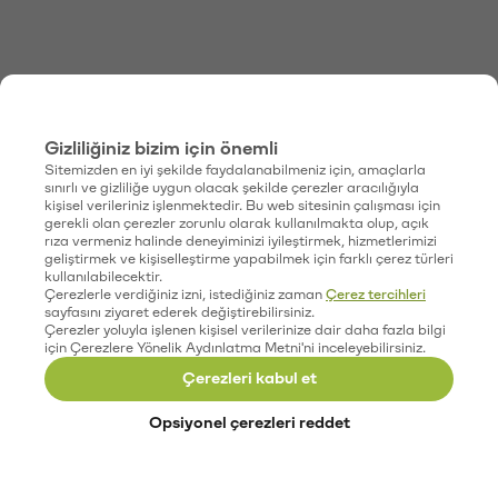
Gizliliğiniz bizim için önemli
Sitemizden en iyi şekilde faydalanabilmeniz için, amaçlarla
sınırlı ve gizliliğe uygun olacak şekilde çerezler aracılığıyla
kişisel verileriniz işlenmektedir. Bu web sitesinin çalışması için
gerekli olan çerezler zorunlu olarak kullanılmakta olup, açık
rıza vermeniz halinde deneyiminizi iyileştirmek, hizmetlerimizi
geliştirmek ve kişiselleştirme yapabilmek için farklı çerez türleri
kullanılabilecektir.
Çerezlerle verdiğiniz izni, istediğiniz zaman
Çerez tercihleri
sayfasını ziyaret ederek değiştirebilirsiniz.
Çerezler yoluyla işlenen kişisel verilerinize dair daha fazla bilgi
için Çerezlere Yönelik Aydınlatma Metni'ni inceleyebilirsiniz.
Çerezleri kabul et
Opsiyonel çerezleri reddet