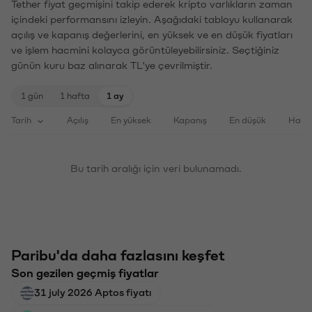
Tether fiyat geçmişini takip ederek kripto varlıkların zaman
içindeki performansını izleyin. Aşağıdaki tabloyu kullanarak
açılış ve kapanış değerlerini, en yüksek ve en düşük fiyatları
ve işlem hacmini kolayca görüntüleyebilirsiniz. Seçtiğiniz
günün kuru baz alınarak TL'ye çevrilmiştir.
1 gün
1 hafta
1 ay
Tarih
Açılış
En yüksek
Kapanış
En düşük
Haci
Bu tarih aralığı için veri bulunamadı.
Paribu'da daha fazlasını keşfet
Son gezilen geçmiş fiyatlar
31 july 2026 Aptos fiyatı