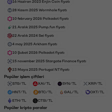
16 Haziran 2023 Enjin Coin fiyatı
28 Kasım 2025 Wormhole fiyatı
10 february 2026 Polkadot fiyatı
21 Aralık 2025 Pump.fun fiyatı
22 Aralık 2024 Sei fiyatı
4 may 2025 Arkham fiyatı
10 Şubat 2026 Polkadot fiyatı
15 november 2025 Stargate Finance fiyatı
23 Mayıs 2025 Portugal NT fiyatı
Popüler işlem çiftleri
STG/TL
XAI/TL
SYN/TL
XRP/TL
HNT/TL
BTC/TL
GAL/TL
OXT/TL
ETH/TL
CTSI/TL
Popüler kripto paralar