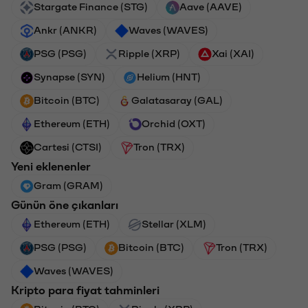
Stargate Finance (STG)
Aave (AAVE)
Ankr (ANKR)
Waves (WAVES)
PSG (PSG)
Ripple (XRP)
Xai (XAI)
Synapse (SYN)
Helium (HNT)
Bitcoin (BTC)
Galatasaray (GAL)
Ethereum (ETH)
Orchid (OXT)
Cartesi (CTSI)
Tron (TRX)
Yeni eklenenler
Gram (GRAM)
Günün öne çıkanları
Ethereum (ETH)
Stellar (XLM)
PSG (PSG)
Bitcoin (BTC)
Tron (TRX)
Waves (WAVES)
Kripto para fiyat tahminleri