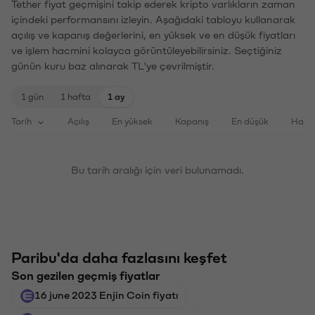
Tether fiyat geçmişini takip ederek kripto varlıkların zaman
içindeki performansını izleyin. Aşağıdaki tabloyu kullanarak
açılış ve kapanış değerlerini, en yüksek ve en düşük fiyatları
ve işlem hacmini kolayca görüntüleyebilirsiniz. Seçtiğiniz
günün kuru baz alınarak TL'ye çevrilmiştir.
1 gün
1 hafta
1 ay
Tarih
Açılış
En yüksek
Kapanış
En düşük
Haci
Bu tarih aralığı için veri bulunamadı.
Paribu'da daha fazlasını keşfet
Son gezilen geçmiş fiyatlar
16 june 2023 Enjin Coin fiyatı