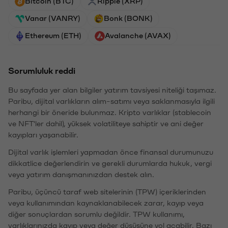
Bitcoin (BTC)
Ripple (XRP)
Vanar (VANRY)
Bonk (BONK)
Ethereum (ETH)
Avalanche (AVAX)
Sorumluluk reddi
Bu sayfada yer alan bilgiler yatırım tavsiyesi niteliği taşımaz.
Paribu, dijital varlıkların alım-satımı veya saklanmasıyla ilgili
herhangi bir öneride bulunmaz. Kripto varlıklar (stablecoin
ve NFT'ler dahil), yüksek volatiliteye sahiptir ve ani değer
kayıpları yaşanabilir.
Dijital varlık işlemleri yapmadan önce finansal durumunuzu
dikkatlice değerlendirin ve gerekli durumlarda hukuk, vergi
veya yatırım danışmanınızdan destek alın.
Paribu, üçüncü taraf web sitelerinin (TPW) içeriklerinden
veya kullanımından kaynaklanabilecek zarar, kayıp veya
diğer sonuçlardan sorumlu değildir. TPW kullanımı,
varlıklarınızda kayıp veya değer düşüşüne yol açabilir. Bazı