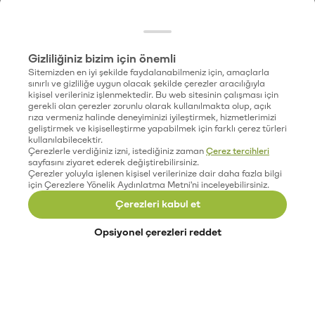
Gizliliğiniz bizim için önemli
Sitemizden en iyi şekilde faydalanabilmeniz için, amaçlarla
sınırlı ve gizliliğe uygun olacak şekilde çerezler aracılığıyla
kişisel verileriniz işlenmektedir. Bu web sitesinin çalışması için
gerekli olan çerezler zorunlu olarak kullanılmakta olup, açık
rıza vermeniz halinde deneyiminizi iyileştirmek, hizmetlerimizi
geliştirmek ve kişiselleştirme yapabilmek için farklı çerez türleri
kullanılabilecektir.
Çerezlerle verdiğiniz izni, istediğiniz zaman
Çerez tercihleri
sayfasını ziyaret ederek değiştirebilirsiniz.
Çerezler yoluyla işlenen kişisel verilerinize dair daha fazla bilgi
için Çerezlere Yönelik Aydınlatma Metni'ni inceleyebilirsiniz.
Çerezleri kabul et
Opsiyonel çerezleri reddet