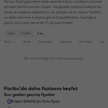
Tensor fiyat geçmişini takip ederek kripto varlıkların zaman
içindeki performansını izleyin. Aşağıdaki tabloyu kullanarak
açılış ve kapanış değerlerini, en yüksek ve en düşük fiyatları
ve işlem hacmini kolayca görüntüleyebilirsiniz. Seçtiğiniz
günün kuru baz alınarak TL'ye çevrilmiştir.
1 gün
1 hafta
1 ay
Tarih
Açılış
En yüksek
Kapanış
En düşük
Haci
Bu tarih aralığı için veri bulunamadı.
Paribu'da daha fazlasını keşfet
Son gezilen geçmiş fiyatlar
8 april 2024 Enjin Coin fiyatı