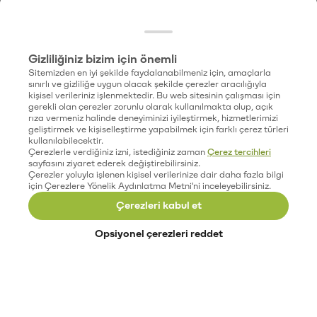
Gizliliğiniz bizim için önemli
Sitemizden en iyi şekilde faydalanabilmeniz için, amaçlarla
sınırlı ve gizliliğe uygun olacak şekilde çerezler aracılığıyla
kişisel verileriniz işlenmektedir. Bu web sitesinin çalışması için
gerekli olan çerezler zorunlu olarak kullanılmakta olup, açık
rıza vermeniz halinde deneyiminizi iyileştirmek, hizmetlerimizi
geliştirmek ve kişiselleştirme yapabilmek için farklı çerez türleri
kullanılabilecektir.
Çerezlerle verdiğiniz izni, istediğiniz zaman
Çerez tercihleri
sayfasını ziyaret ederek değiştirebilirsiniz.
Çerezler yoluyla işlenen kişisel verilerinize dair daha fazla bilgi
için Çerezlere Yönelik Aydınlatma Metni'ni inceleyebilirsiniz.
Çerezleri kabul et
Opsiyonel çerezleri reddet