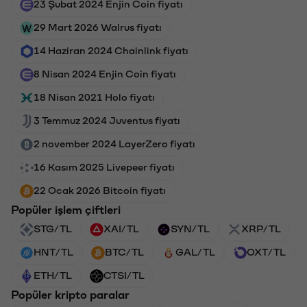
23 Şubat 2024 Enjin Coin fiyatı
29 Mart 2026 Walrus fiyatı
14 Haziran 2024 Chainlink fiyatı
8 Nisan 2024 Enjin Coin fiyatı
18 Nisan 2021 Holo fiyatı
3 Temmuz 2024 Juventus fiyatı
2 november 2024 LayerZero fiyatı
16 Kasım 2025 Livepeer fiyatı
22 Ocak 2026 Bitcoin fiyatı
Popüler işlem çiftleri
STG/TL
XAI/TL
SYN/TL
XRP/TL
HNT/TL
BTC/TL
GAL/TL
OXT/TL
ETH/TL
CTSI/TL
Popüler kripto paralar