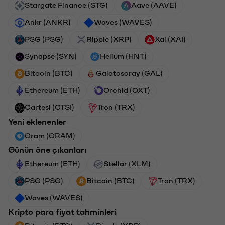
Stargate Finance (STG)
Aave (AAVE)
Ankr (ANKR)
Waves (WAVES)
PSG (PSG)
Ripple (XRP)
Xai (XAI)
Synapse (SYN)
Helium (HNT)
Bitcoin (BTC)
Galatasaray (GAL)
Ethereum (ETH)
Orchid (OXT)
Cartesi (CTSI)
Tron (TRX)
Yeni eklenenler
Gram (GRAM)
Günün öne çıkanları
Ethereum (ETH)
Stellar (XLM)
PSG (PSG)
Bitcoin (BTC)
Tron (TRX)
Waves (WAVES)
Kripto para fiyat tahminleri