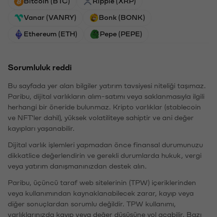
Bitcoin (BTC)
Ripple (XRP)
Vanar (VANRY)
Bonk (BONK)
Ethereum (ETH)
Pepe (PEPE)
Sorumluluk reddi
Bu sayfada yer alan bilgiler yatırım tavsiyesi niteliği taşımaz.
Paribu, dijital varlıkların alım-satımı veya saklanmasıyla ilgili
herhangi bir öneride bulunmaz. Kripto varlıklar (stablecoin
ve NFT'ler dahil), yüksek volatiliteye sahiptir ve ani değer
kayıpları yaşanabilir.
Dijital varlık işlemleri yapmadan önce finansal durumunuzu
dikkatlice değerlendirin ve gerekli durumlarda hukuk, vergi
veya yatırım danışmanınızdan destek alın.
Paribu, üçüncü taraf web sitelerinin (TPW) içeriklerinden
veya kullanımından kaynaklanabilecek zarar, kayıp veya
diğer sonuçlardan sorumlu değildir. TPW kullanımı,
varlıklarınızda kayıp veya değer düşüşüne yol açabilir. Bazı