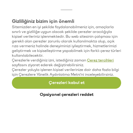
Gizliliğiniz bizim için önemli
Sitemizden en iyi şekilde faydalanabilmeniz için, amaçlarla
sınırlı ve gizliliğe uygun olacak şekilde çerezler aracılığıyla
kişisel verileriniz işlenmektedir. Bu web sitesinin çalışması için
gerekli olan çerezler zorunlu olarak kullanılmakta olup, açık
rıza vermeniz halinde deneyiminizi iyileştirmek, hizmetlerimizi
geliştirmek ve kişiselleştirme yapabilmek için farklı çerez türleri
kullanılabilecektir.
Çerezlerle verdiğiniz izni, istediğiniz zaman
Çerez tercihleri
sayfasını ziyaret ederek değiştirebilirsiniz.
Çerezler yoluyla işlenen kişisel verilerinize dair daha fazla bilgi
için Çerezlere Yönelik Aydınlatma Metni'ni inceleyebilirsiniz.
Çerezleri kabul et
Opsiyonel çerezleri reddet
Paribu’yu keşfet