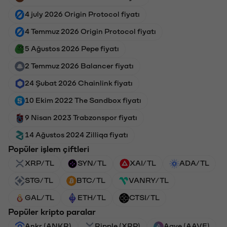
4 july 2026 Origin Protocol fiyatı
4 Temmuz 2026 Origin Protocol fiyatı
5 Ağustos 2026 Pepe fiyatı
2 Temmuz 2026 Balancer fiyatı
24 Şubat 2026 Chainlink fiyatı
10 Ekim 2022 The Sandbox fiyatı
9 Nisan 2023 Trabzonspor fiyatı
14 Ağustos 2024 Zilliqa fiyatı
Popüler işlem çiftleri
XRP/TL
SYN/TL
XAI/TL
ADA/TL
STG/TL
BTC/TL
VANRY/TL
GAL/TL
ETH/TL
CTSI/TL
Popüler kripto paralar
Ankr (ANKR)
Ripple (XRP)
Aave (AAVE)