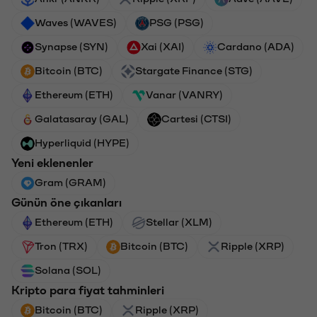
Waves (WAVES)
PSG (PSG)
Synapse (SYN)
Xai (XAI)
Cardano (ADA)
Bitcoin (BTC)
Stargate Finance (STG)
Ethereum (ETH)
Vanar (VANRY)
Galatasaray (GAL)
Cartesi (CTSI)
Hyperliquid (HYPE)
Yeni eklenenler
Gram (GRAM)
Günün öne çıkanları
Ethereum (ETH)
Stellar (XLM)
Tron (TRX)
Bitcoin (BTC)
Ripple (XRP)
Solana (SOL)
Kripto para fiyat tahminleri
Bitcoin (BTC)
Ripple (XRP)