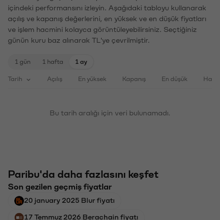
içindeki performansını izleyin. Aşağıdaki tabloyu kullanarak
açılış ve kapanış değerlerini, en yüksek ve en düşük fiyatları
ve işlem hacmini kolayca görüntüleyebilirsiniz. Seçtiğiniz
günün kuru baz alınarak TL'ye çevrilmiştir.
1 gün
1 hafta
1 ay
Tarih
Açılış
En yüksek
Kapanış
En düşük
Haci
Bu tarih aralığı için veri bulunamadı.
Paribu'da daha fazlasını keşfet
Son gezilen geçmiş fiyatlar
20 january 2025 Blur fiyatı
17 Temmuz 2026 Berachain fiyatı