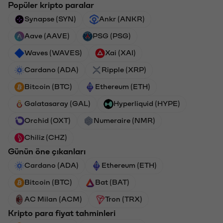
Popüler kripto paralar
Synapse (SYN)
Ankr (ANKR)
Aave (AAVE)
PSG (PSG)
Waves (WAVES)
Xai (XAI)
Cardano (ADA)
Ripple (XRP)
Bitcoin (BTC)
Ethereum (ETH)
Galatasaray (GAL)
Hyperliquid (HYPE)
Orchid (OXT)
Numeraire (NMR)
Chiliz (CHZ)
Günün öne çıkanları
Cardano (ADA)
Ethereum (ETH)
Bitcoin (BTC)
Bat (BAT)
AC Milan (ACM)
Tron (TRX)
Kripto para fiyat tahminleri