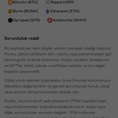
Bitcoin (BTC)
Ripple (XRP)
Bonk (BONK)
Ethereum (ETH)
Synapse (SYN)
Avalanche (AVAX)
Sorumluluk reddi
Bu sayfada yer alan bilgiler yatırım tavsiyesi niteliği taşımaz.
Paribu, dijital varlıkların alım-satımı veya saklanmasıyla ilgili
herhangi bir öneride bulunmaz. Kripto varlıklar (stablecoin
ve NFT'ler dahil), yüksek volatiliteye sahiptir ve ani değer
kayıpları yaşanabilir.
Dijital varlık işlemleri yapmadan önce finansal durumunuzu
dikkatlice değerlendirin ve gerekli durumlarda hukuk, vergi
veya yatırım danışmanınızdan destek alın.
Paribu, üçüncü taraf web sitelerinin (TPW) içeriklerinden
veya kullanımından kaynaklanabilecek zarar, kayıp veya
diğer sonuçlardan sorumlu değildir. TPW kullanımı,
varlıklarınızda kayıp veya değer düşüşüne yol açabilir. Bazı