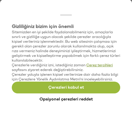
Gizliliğiniz bizim için önemli
Sitemizden en iyi şekilde faydalanabilmeniz için, amaçlarla
sınırlı ve gizliliğe uygun olacak şekilde çerezler aracılığıyla
kişisel verileriniz işlenmektedir. Bu web sitesinin çalışması için
gerekli olan çerezler zorunlu olarak kullanılmakta olup, açık
rıza vermeniz halinde deneyiminizi iyileştirmek, hizmetlerimizi
geliştirmek ve kişiselleştirme yapabilmek için farklı çerez türleri
kullanılabilecektir.
Çerezlerle verdiğiniz izni, istediğiniz zaman
Çerez tercihleri
sayfasını ziyaret ederek değiştirebilirsiniz.
Çerezler yoluyla işlenen kişisel verilerinize dair daha fazla bilgi
için Çerezlere Yönelik Aydınlatma Metni'ni inceleyebilirsiniz.
Çerezleri kabul et
Opsiyonel çerezleri reddet