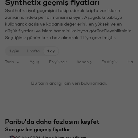
Synthetix geçmiş fiyatları
Synthetix fiyat geçmişini takip ederek kripto varlıkların
zaman içindeki performansını izleyin. Aşağıdaki tabloyu
kullanarak açılış ve kapanış değerlerini, en yüksek ve en
düşük fiyatları ve işlem hacmini kolayca görüntüleyebilirsiniz.
Seçtiğiniz günün kuru baz alınarak TL'ye çevrilmiştir.
1 gün
1 hafta
1 ay
Tarih
Açılış
En yüksek
Kapanış
En düşük
Haci
Bu tarih aralığı için veri bulunamadı.
Paribu'da daha fazlasını keşfet
Son gezilen geçmiş fiyatlar
22 july 2026 1inch Network fiyatı