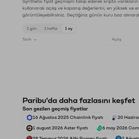
Synthetix fiyat geçmişini takip ederek kripto varlıkları
kullanarak açılış ve kapanış değerlerini, en yüksek ve e
görüntüleyebilirsiniz. Seçtiğiniz günün kuru baz alınarak
1 gün
1 hafta
1 ay
Tarih
Açılış
Paribu'da daha fazlasını keşfet
Son gezilen geçmiş fiyatlar
16 Ağustos 2025 Chainlink fiyatı
20 Hazira
1 august 2026 Aster fiyatı
6 may 2026 Comp
28 Temmuz 2026 Alfa Romeo fiyatı
2 Ağusto