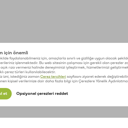
im için önemli
kilde faydalanabilmeniz için, amaçlarla sınırlı ve gizliliğe uygun olacak şekild
 verileriniz işlenmektedir. Bu web sitesinin çalışması için gerekli olan çerezler 
açık rıza vermeniz halinde deneyiminizi iyileştirmek, hizmetlerimizi geliştirmek
lı çerez türleri kullanılabilecektir.
iz izni, istediğiniz zaman
Çerez tercihleri
sayfasını ziyaret ederek değiştirebilir
enen kişisel verilerinize dair daha fazla bilgi için Çerezlere Yönelik Aydınlatma
l et
Opsiyonel çerezleri reddet