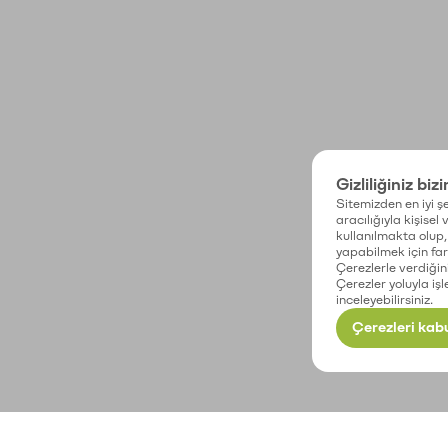
Gizliliğiniz biz
Sitemizden en iyi şe
aracılığıyla kişisel
kullanılmakta olup, 
yapabilmek için fark
Çerezlerle verdiğin
Çerezler yoluyla işl
inceleyebilirsiniz.
Çerezleri kabu