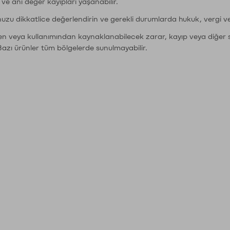
r ve ani değer kayıpları yaşanabilir.
nuzu dikkatlice değerlendirin ve gerekli durumlarda hukuk, vergi v
den veya kullanımından kaynaklanabilecek zarar, kayıp veya diğer 
Bazı ürünler tüm bölgelerde sunulmayabilir.