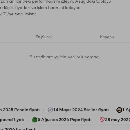
n zaman içindeki performansını izleyin. Aşağıdaki tabloyu
n düşük fiyatları ve işlem hacmini kolayca
 TL'ye çevrilmiştir.
En yüksek
Kapanış
Bu tarih aralığı için veri bulunamadı.
n 2025 Pendle fiyatı
14 Mayıs 2024 Stellar fiyatı
1 A
ound fiyatı
5 Ağustos 2026 Pepe fiyatı
28 may 2020 
s 2026 Italy fiyatı