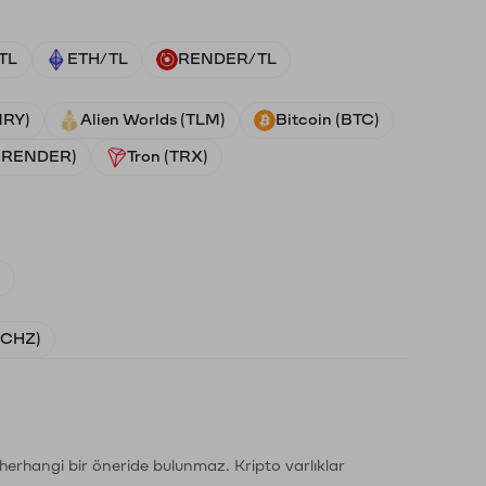
TL
ETH/TL
RENDER/TL
NRY)
Alien Worlds (TLM)
Bitcoin (BTC)
 (RENDER)
Tron (TRX)
)
 (CHZ)
li herhangi bir öneride bulunmaz. Kripto varlıklar