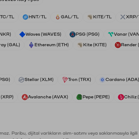
TC/TL
HNT/TL
GAL/TL
KITE/TL
XRP/
ANKR)
Waves (WAVES)
PSG (PSG)
Vanar (VA
ray (GAL)
Ethereum (ETH)
Kite (KITE)
Render
PSG)
Stellar (XLM)
Tron (TRX)
Cardano (ADA
 (XRP)
Avalanche (AVAX)
Pepe (PEPE)
Chiliz
şımaz. Paribu, dijital varlıkların alım-satımı veya saklanmasıyla ilgi