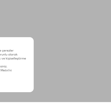
e çerezler
zorunlu olarak
 ve kişiselleştirme
siniz.
 Metni'ni