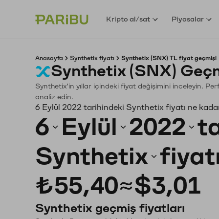
Kripto al/sat
Piyasalar
Anasayfa
Synthetix fiyatı
Synthetix (SNX) TL fiyat geçmişi
Synthetix (SNX) Geçm
Synthetix'in yıllar içindeki fiyat değişimini inceleyin. 
analiz edin.
6 Eylül 2022 tarihindeki Synthetix fiyatı ne kada
6
Eylül
2022
t
Synthetix
fiyat
₺55,40
≈
$3,01
Synthetix geçmiş fiyatları