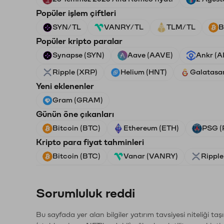
Popüler işlem çiftleri
SYN/TL
VANRY/TL
TLM/TL
B
Popüler kripto paralar
Synapse (SYN)
Aave (AAVE)
Ankr (
Ripple (XRP)
Helium (HNT)
Galatasa
Yeni eklenenler
Gram (GRAM)
Günün öne çıkanları
Bitcoin (BTC)
Ethereum (ETH)
PSG (
Kripto para fiyat tahminleri
Bitcoin (BTC)
Vanar (VANRY)
Ripple
Sorumluluk reddi
Bu sayfada yer alan bilgiler yatırım tavsiyesi niteliği ta