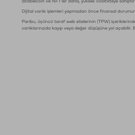
(stablecoin ve NFT'ler dahil), yüksek volatiliteye sahipti
Dijital varlık işlemleri yapmadan önce finansal durumu
Paribu, üçüncü taraf web sitelerinin (TPW) içeriklerin
varlıklarınızda kayıp veya değer düşüşüne yol açabilir. 