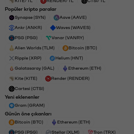
KITE/TL
RENDER/TL
CTSI/TL
Popüler kripto paralar
Synapse (SYN)
Aave (AAVE)
Ankr (ANKR)
Waves (WAVES)
PSG (PSG)
Vanar (VANRY)
Alien Worlds (TLM)
Bitcoin (BTC)
Ripple (XRP)
Helium (HNT)
Galatasaray (GAL)
Ethereum (ETH)
Kite (KITE)
Render (RENDER)
Cartesi (CTSI)
Yeni eklenenler
Gram (GRAM)
Günün öne çıkanları
Bitcoin (BTC)
Ethereum (ETH)
PSG (PSG)
Stellar (XLM)
Tron (TRX)