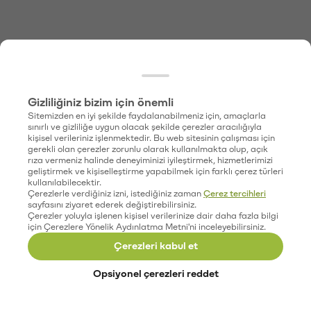
Gizliliğiniz bizim için önemli
Sitemizden en iyi şekilde faydalanabilmeniz için, amaçlarla
sınırlı ve gizliliğe uygun olacak şekilde çerezler aracılığıyla
kişisel verileriniz işlenmektedir. Bu web sitesinin çalışması için
gerekli olan çerezler zorunlu olarak kullanılmakta olup, açık
rıza vermeniz halinde deneyiminizi iyileştirmek, hizmetlerimizi
geliştirmek ve kişiselleştirme yapabilmek için farklı çerez türleri
kullanılabilecektir.
Çerezlerle verdiğiniz izni, istediğiniz zaman
Çerez tercihleri
sayfasını ziyaret ederek değiştirebilirsiniz.
Çerezler yoluyla işlenen kişisel verilerinize dair daha fazla bilgi
için Çerezlere Yönelik Aydınlatma Metni'ni inceleyebilirsiniz.
Çerezleri kabul et
Opsiyonel çerezleri reddet