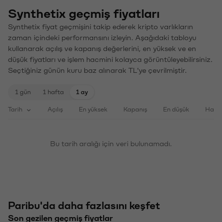
Synthetix geçmiş fiyatları
Synthetix fiyat geçmişini takip ederek kripto varlıkların
zaman içindeki performansını izleyin. Aşağıdaki tabloyu
kullanarak açılış ve kapanış değerlerini, en yüksek ve en
düşük fiyatları ve işlem hacmini kolayca görüntüleyebilirsiniz.
Seçtiğiniz günün kuru baz alınarak TL'ye çevrilmiştir.
1 gün
1 hafta
1 ay
Tarih
Açılış
En yüksek
Kapanış
En düşük
Haci
Bu tarih aralığı için veri bulunamadı.
Paribu'da daha fazlasını keşfet
Son gezilen geçmiş fiyatlar