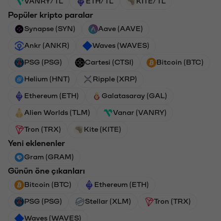
VANRY/TL
ETH/TL
KITE/TL
Popüler kripto paralar
Synapse (SYN)
Aave (AAVE)
Ankr (ANKR)
Waves (WAVES)
PSG (PSG)
Cartesi (CTSI)
Bitcoin (BTC)
Helium (HNT)
Ripple (XRP)
Ethereum (ETH)
Galatasaray (GAL)
Alien Worlds (TLM)
Vanar (VANRY)
Tron (TRX)
Kite (KITE)
Yeni eklenenler
Gram (GRAM)
Günün öne çıkanları
Bitcoin (BTC)
Ethereum (ETH)
PSG (PSG)
Stellar (XLM)
Tron (TRX)
Waves (WAVES)