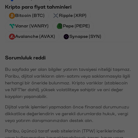
Kripto para fiyat tahminleri
Bitcoin (BTC)
Ripple (XRP)
Vanar (VANRY)
Pepe (PEPE)
Avalanche (AVAX)
Synapse (SYN)
Sorumluluk reddi
Bu sayfada yer alan bilgiler yatırım tavsiyesi niteliği taşımaz.
Paribu, dijital varlıkların alım-satımı veya saklanmasıyla ilgili
herhangi bir öneride bulunmaz. Kripto varlıklar (stablecoin
ve NFT'ler dahil), yüksek volatiliteye sahiptir ve ani değer
kayıpları yaşanabilir.
Dijital varlık işlemleri yapmadan önce finansal durumunuzu
dikkatlice değerlendirin ve gerekli durumlarda hukuk, vergi
veya yatırım danışmanınızdan destek alın.
Paribu, üçüncü taraf web sitelerinin (TPW) içeriklerinden
veya kullanımından kaynaklanabilecek zarar, kayıp veya