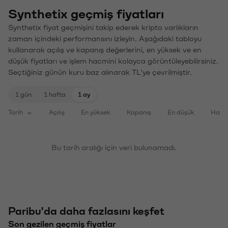
Synthetix geçmiş fiyatları
Synthetix fiyat geçmişini takip ederek kripto varlıkların
zaman içindeki performansını izleyin. Aşağıdaki tabloyu
kullanarak açılış ve kapanış değerlerini, en yüksek ve en
düşük fiyatları ve işlem hacmini kolayca görüntüleyebilirsiniz.
Seçtiğiniz günün kuru baz alınarak TL'ye çevrilmiştir.
1 gün
1 hafta
1 ay
Tarih
Açılış
En yüksek
Kapanış
En düşük
Haci
Bu tarih aralığı için veri bulunamadı.
Paribu'da daha fazlasını keşfet
Son gezilen geçmiş fiyatlar