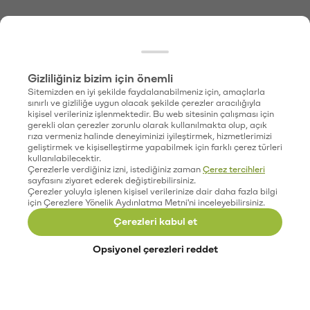
Gizliliğiniz bizim için önemli
Sitemizden en iyi şekilde faydalanabilmeniz için, amaçlarla
sınırlı ve gizliliğe uygun olacak şekilde çerezler aracılığıyla
kişisel verileriniz işlenmektedir. Bu web sitesinin çalışması için
gerekli olan çerezler zorunlu olarak kullanılmakta olup, açık
rıza vermeniz halinde deneyiminizi iyileştirmek, hizmetlerimizi
geliştirmek ve kişiselleştirme yapabilmek için farklı çerez türleri
kullanılabilecektir.
Çerezlerle verdiğiniz izni, istediğiniz zaman
Çerez tercihleri
sayfasını ziyaret ederek değiştirebilirsiniz.
Çerezler yoluyla işlenen kişisel verilerinize dair daha fazla bilgi
için Çerezlere Yönelik Aydınlatma Metni'ni inceleyebilirsiniz.
Çerezleri kabul et
Opsiyonel çerezleri reddet