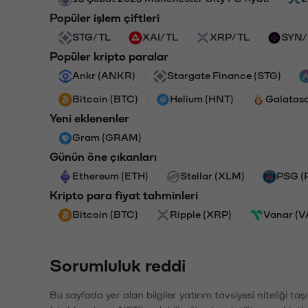
Popüler işlem çiftleri
STG/TL
XAI/TL
XRP/TL
SYN/
Popüler kripto paralar
Ankr (ANKR)
Stargate Finance (STG)
Bitcoin (BTC)
Helium (HNT)
Galatas
Yeni eklenenler
Gram (GRAM)
Günün öne çıkanları
Ethereum (ETH)
Stellar (XLM)
PSG (
Kripto para fiyat tahminleri
Bitcoin (BTC)
Ripple (XRP)
Vanar (
Sorumluluk reddi
Bu sayfada yer alan bilgiler yatırım tavsiyesi niteliği ta