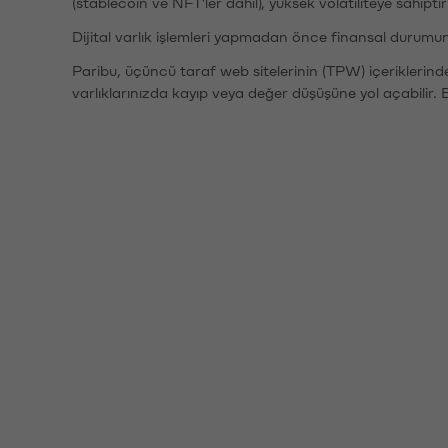
(stablecoin ve NFT'ler dahil), yüksek volatiliteye sahipti
Dijital varlık işlemleri yapmadan önce finansal durumu
Paribu, üçüncü taraf web sitelerinin (TPW) içeriklerin
varlıklarınızda kayıp veya değer düşüşüne yol açabilir. 