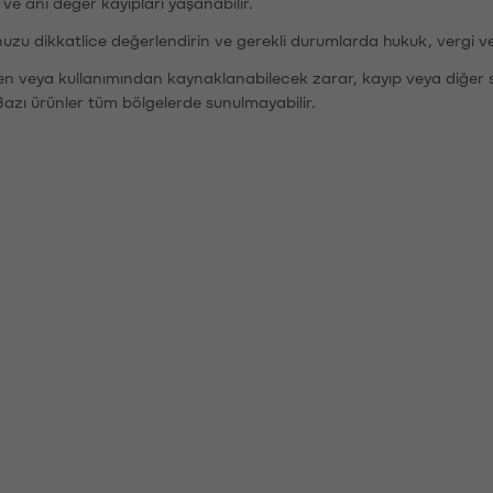
r ve ani değer kayıpları yaşanabilir.
nuzu dikkatlice değerlendirin ve gerekli durumlarda hukuk, vergi v
den veya kullanımından kaynaklanabilecek zarar, kayıp veya diğer 
Bazı ürünler tüm bölgelerde sunulmayabilir.