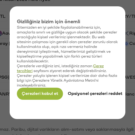
TL
HNT/TL
BTC/TL
GAL/TL
VANRY/T
Gizliliğiniz bizim için önemli
Sitemizden en iyi şekilde faydalanabilmeniz için,
amaçlarla sınırlı ve gizliliğe uygun olacak şekilde çerezler
Aave (AAVE)
PSG (PSG)
Waves (WAVES)
Ri
aracılığıyla kişisel verileriniz işlenmektedir. Bu web
sitesinin çalışması için gerekli olan çerezler zorunlu olarak
aray (GAL)
Ethereum (ETH)
Vanar (VANRY)
Ca
kullanılmakta olup, açık rıza vermeniz halinde
deneyiminizi iyileştirmek, hizmetlerimizi geliştirmek ve
kişiselleştirme yapabilmek için farklı çerez türleri
kullanılabilecektir.
Çerezlerle verdiğiniz izni, istediğiniz zaman
Çerez
tercihleri
sayfasını ziyaret ederek değiştirebilirsiniz.
Çerezler yoluyla işlenen kişisel verilerinize dair daha fazla
PSG)
Bitcoin (BTC)
Tron (TRX)
Waves (WAVES
bilgi için Çerezlere Yönelik Aydınlatma Metni'ni
inceleyebilirsiniz.
Çerezleri kabul et
Opsiyonel çerezleri reddet
VANRY)
Bonk (BONK)
Ethereum (ETH)
Avalanc
şımaz. Paribu, dijital varlıkların alım-satımı veya saklanmasıyla ilgi