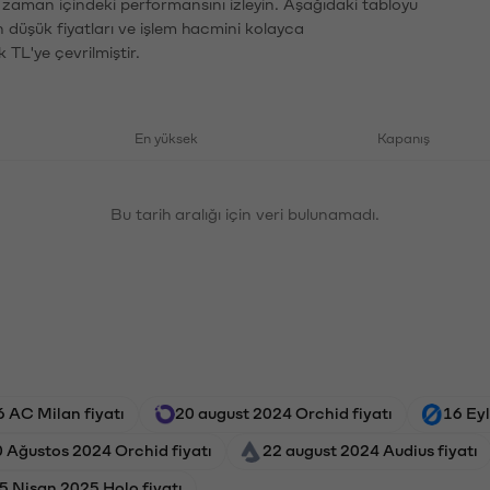
n zaman içindeki performansını izleyin. Aşağıdaki tabloyu
n düşük fiyatları ve işlem hacmini kolayca
 TL'ye çevrilmiştir.
En yüksek
Kapanış
Bu tarih aralığı için veri bulunamadı.
 AC Milan fiyatı
20 august 2024 Orchid fiyatı
16 Eyl
 Ağustos 2024 Orchid fiyatı
22 august 2024 Audius fiyatı
5 Nisan 2025 Holo fiyatı