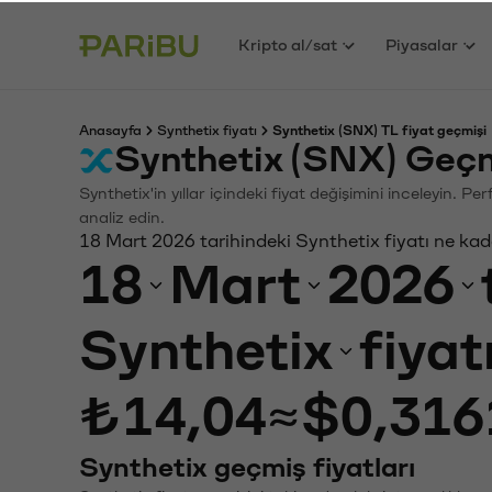
Kripto al/sat
Piyasalar
Anasayfa
Synthetix fiyatı
Synthetix (SNX) TL fiyat geçmişi
Synthetix (SNX) Geçm
Synthetix'in yıllar içindeki fiyat değişimini inceleyin. 
analiz edin.
18 Mart 2026 tarihindeki Synthetix fiyatı ne ka
18
Mart
2026
Synthetix
fiyat
₺14,04
≈
$0,316
Synthetix geçmiş fiyatları