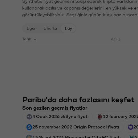
Synthetix fiyat geçmişini takip ederek kripto varlıkları
kullanarak açılış ve kapanış değerlerini, en yüksek ve e
görüntüleyebilirsiniz. Seçtiğiniz günün kuru baz alınarak
1 gün
1 hafta
1 ay
Tarih
Açılış
Paribu'da daha fazlasını keşfet
Son gezilen geçmiş fiyatlar
4 Ocak 2026 zkSync fiyatı
12 february 2026
25 november 2022 Origin Protocol fiyatı
20
13 Şubat 2023 Manchester City FC fiyatı
2