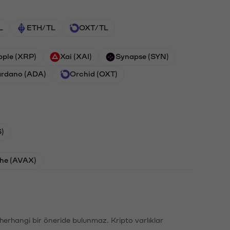
L
ETH/TL
OXT/TL
pple (XRP)
Xai (XAI)
Synapse (SYN)
rdano (ADA)
Orchid (OXT)
)
he (AVAX)
li herhangi bir öneride bulunmaz. Kripto varlıklar