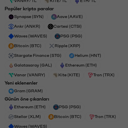
VANRY/TL
KITE/TL
ETH/TL
Popüler kripto paralar
Synapse (SYN)
Aave (AAVE)
Ankr (ANKR)
Cartesi (CTSI)
Waves (WAVES)
PSG (PSG)
Bitcoin (BTC)
Ripple (XRP)
Stargate Finance (STG)
Helium (HNT)
Galatasaray (GAL)
Ethereum (ETH)
Vanar (VANRY)
Kite (KITE)
Tron (TRX)
Yeni eklenenler
Gram (GRAM)
Günün öne çıkanları
Ethereum (ETH)
PSG (PSG)
Stellar (XLM)
Bitcoin (BTC)
Tron (TRX)
Waves (WAVES)