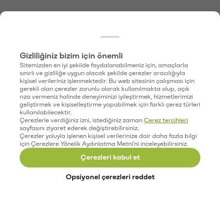
Gizliliğiniz bizim için önemli
Sitemizden en iyi şekilde faydalanabilmeniz için, amaçlarla
sınırlı ve gizliliğe uygun olacak şekilde çerezler aracılığıyla
kişisel verileriniz işlenmektedir. Bu web sitesinin çalışması için
gerekli olan çerezler zorunlu olarak kullanılmakta olup, açık
rıza vermeniz halinde deneyiminizi iyileştirmek, hizmetlerimizi
geliştirmek ve kişiselleştirme yapabilmek için farklı çerez türleri
kullanılabilecektir.
Çerezlerle verdiğiniz izni, istediğiniz zaman
Çerez tercihleri
sayfasını ziyaret ederek değiştirebilirsiniz.
Çerezler yoluyla işlenen kişisel verilerinize dair daha fazla bilgi
için Çerezlere Yönelik Aydınlatma Metni'ni inceleyebilirsiniz.
Çerezleri kabul et
Opsiyonel çerezleri reddet