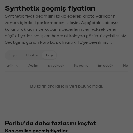
Synthetix geçmiş fiyatları
Synthetix fiyat geçmişini takip ederek kripto varlıkların
zaman içindeki performansını izleyin. Aşağıdaki tabloyu
kullanarak açılış ve kapanış değerlerini, en yüksek ve en
düşük fiyatları ve işlem hacmini kolayca görüntüleyebilirsiniz.
Seçtiğiniz günün kuru baz alınarak TL'ye çevrilmiştir.
1 gün
1 hafta
1 ay
Tarih
Açılış
En yüksek
Kapanış
En düşük
Haci
Bu tarih aralığı için veri bulunamadı.
Paribu'da daha fazlasını keşfet
Son gezilen geçmiş fiyatlar