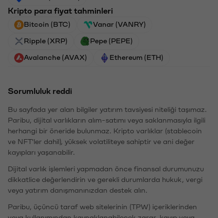
Kripto para fiyat tahminleri
Bitcoin (BTC)
Vanar (VANRY)
Ripple (XRP)
Pepe (PEPE)
Avalanche (AVAX)
Ethereum (ETH)
Sorumluluk reddi
Bu sayfada yer alan bilgiler yatırım tavsiyesi niteliği taşımaz.
Paribu, dijital varlıkların alım-satımı veya saklanmasıyla ilgili
herhangi bir öneride bulunmaz. Kripto varlıklar (stablecoin
ve NFT'ler dahil), yüksek volatiliteye sahiptir ve ani değer
kayıpları yaşanabilir.
Dijital varlık işlemleri yapmadan önce finansal durumunuzu
dikkatlice değerlendirin ve gerekli durumlarda hukuk, vergi
veya yatırım danışmanınızdan destek alın.
Paribu, üçüncü taraf web sitelerinin (TPW) içeriklerinden
veya kullanımından kaynaklanabilecek zarar, kayıp veya