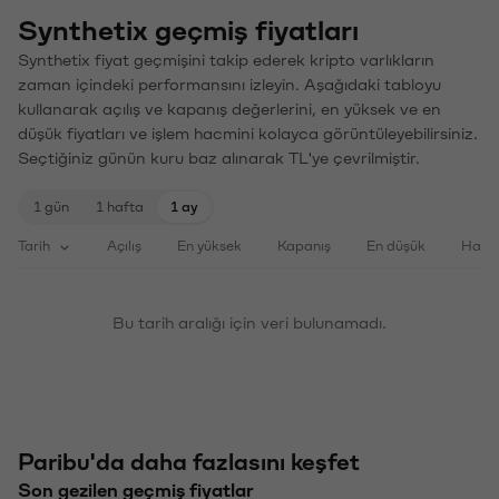
Synthetix geçmiş fiyatları
Synthetix fiyat geçmişini takip ederek kripto varlıkların
zaman içindeki performansını izleyin. Aşağıdaki tabloyu
kullanarak açılış ve kapanış değerlerini, en yüksek ve en
düşük fiyatları ve işlem hacmini kolayca görüntüleyebilirsiniz.
Seçtiğiniz günün kuru baz alınarak TL'ye çevrilmiştir.
1 gün
1 hafta
1 ay
Tarih
Açılış
En yüksek
Kapanış
En düşük
Haci
Bu tarih aralığı için veri bulunamadı.
Paribu'da daha fazlasını keşfet
Son gezilen geçmiş fiyatlar