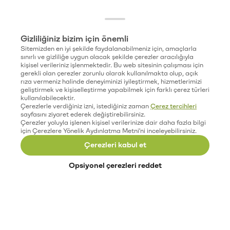
Gizliliğiniz bizim için önemli
Sitemizden en iyi şekilde faydalanabilmeniz için, amaçlarla
sınırlı ve gizliliğe uygun olacak şekilde çerezler aracılığıyla
kişisel verileriniz işlenmektedir. Bu web sitesinin çalışması için
gerekli olan çerezler zorunlu olarak kullanılmakta olup, açık
rıza vermeniz halinde deneyiminizi iyileştirmek, hizmetlerimizi
geliştirmek ve kişiselleştirme yapabilmek için farklı çerez türleri
kullanılabilecektir.
Çerezlerle verdiğiniz izni, istediğiniz zaman
Çerez tercihleri
sayfasını ziyaret ederek değiştirebilirsiniz.
Çerezler yoluyla işlenen kişisel verilerinize dair daha fazla bilgi
için Çerezlere Yönelik Aydınlatma Metni'ni inceleyebilirsiniz.
Çerezleri kabul et
Opsiyonel çerezleri reddet