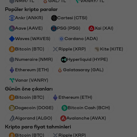
NMR/TL
GAL/TL
VANRY/TL
Popüler kripto paralar
Ankr (ANKR)
Cartesi (CTSI)
Aave (AAVE)
PSG (PSG)
Xai (XAI)
Waves (WAVES)
Cardano (ADA)
Bitcoin (BTC)
Ripple (XRP)
Kite (KITE)
Numeraire (NMR)
Hyperliquid (HYPE)
Ethereum (ETH)
Galatasaray (GAL)
Vanar (VANRY)
Günün öne çıkanları
Bitcoin (BTC)
Ethereum (ETH)
Dogecoin (DOGE)
Bitcoin Cash (BCH)
Algorand (ALGO)
Avalanche (AVAX)
Kripto para fiyat tahminleri
Bitcoin (BTC)
Ripple (XRP)