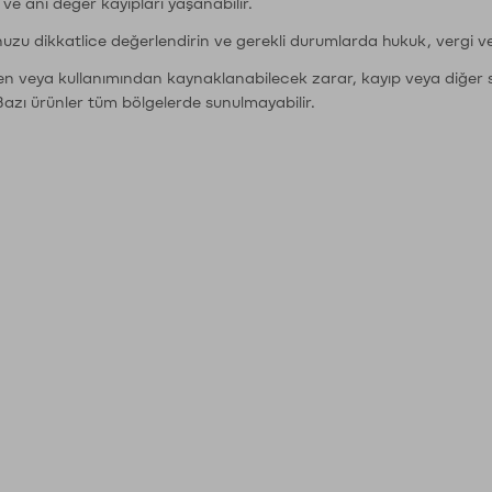
r ve ani değer kayıpları yaşanabilir.
nuzu dikkatlice değerlendirin ve gerekli durumlarda hukuk, vergi v
den veya kullanımından kaynaklanabilecek zarar, kayıp veya diğer 
Bazı ürünler tüm bölgelerde sunulmayabilir.