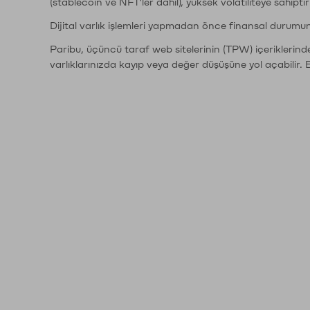
(stablecoin ve NFT'ler dahil), yüksek volatiliteye sahipti
Dijital varlık işlemleri yapmadan önce finansal durumu
Paribu, üçüncü taraf web sitelerinin (TPW) içeriklerin
varlıklarınızda kayıp veya değer düşüşüne yol açabilir. 