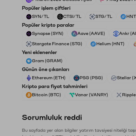
Popüler işlem çiftleri
SYN/TL
CTSI/TL
STG/TL
HNT
Popüler kripto paralar
Synapse (SYN)
Aave (AAVE)
Ankr (
Stargate Finance (STG)
Helium (HNT)
Yeni eklenenler
Gram (GRAM)
Günün öne çıkanları
Ethereum (ETH)
PSG (PSG)
Stellar 
Kripto para fiyat tahminleri
Bitcoin (BTC)
Vanar (VANRY)
Ripple
Sorumluluk reddi
Bu sayfada yer alan bilgiler yatırım tavsiyesi niteliği ta