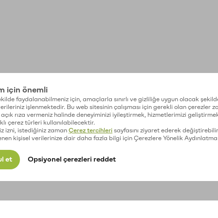
im için önemli
kilde faydalanabilmeniz için, amaçlarla sınırlı ve gizliliğe uygun olacak şekild
 verileriniz işlenmektedir. Bu web sitesinin çalışması için gerekli olan çerezler 
açık rıza vermeniz halinde deneyiminizi iyileştirmek, hizmetlerimizi geliştirmek
lı çerez türleri kullanılabilecektir.
iz izni, istediğiniz zaman
Çerez tercihleri
sayfasını ziyaret ederek değiştirebilir
enen kişisel verilerinize dair daha fazla bilgi için Çerezlere Yönelik Aydınlatma
l et
Opsiyonel çerezleri reddet