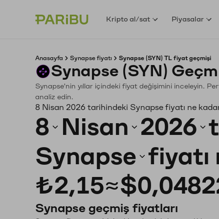
Kripto al/sat
Piyasalar
Anasayfa
Synapse fiyatı
Synapse (SYN) TL fiyat geçmişi
Synapse (SYN) Geçmi
Synapse'nin yıllar içindeki fiyat değişimini inceleyin. 
analiz edin.
8 Nisan 2026 tarihindeki Synapse fiyatı ne kada
8
Nisan
2026
Synapse
fiyatı
₺2,15
≈
$0,0482
Synapse geçmiş fiyatları