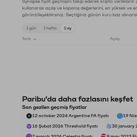
Synapse fiyat geçmişini takip ederek kripto varlıkların
kullanarak açılış ve kapanış değerlerini, en yüksek ve e
görüntüleyebilirsiniz. Seçtiğiniz günün kuru baz alınarak
1 gün
1 hafta
1 ay
Tarih
Açılış
Paribu'da daha fazlasını keşfet
Son gezilen geçmiş fiyatlar
12 october 2024 Argentine FA fiyatı
19 Nis
16 Şubat 2026 Threshold fiyatı
30 january 
7 march 2026 Celestia fiyatı
9 may 2023 Fla