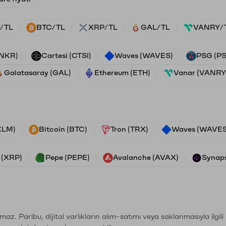
/TL
BTC/TL
XRP/TL
GAL/TL
VANRY/
ANKR)
Cartesi (CTSI)
Waves (WAVES)
PSG (P
Galatasaray (GAL)
Ethereum (ETH)
Vanar (VANRY
(XLM)
Bitcoin (BTC)
Tron (TRX)
Waves (WAVES
 (XRP)
Pepe (PEPE)
Avalanche (AVAX)
Synaps
şımaz. Paribu, dijital varlıkların alım-satımı veya saklanmasıyla ilgi