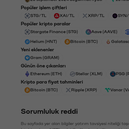
Popüler işlem çiftleri
STG/TL
XAI/TL
XRP/TL
SYN/
Popüler kripto paralar
Stargate Finance (STG)
Aave (AAVE)
Helium (HNT)
Bitcoin (BTC)
Galatas
Yeni eklenenler
Gram (GRAM)
Günün öne çıkanları
Ethereum (ETH)
Stellar (XLM)
PSG (
Kripto para fiyat tahminleri
Bitcoin (BTC)
Ripple (XRP)
Vanar (
Sorumluluk reddi
Bu sayfada yer alan bilgiler yatırım tavsiyesi niteliği ta