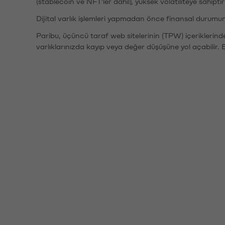
(stablecoin ve NFT'ler dahil), yüksek volatiliteye sahipti
Dijital varlık işlemleri yapmadan önce finansal durumu
Paribu, üçüncü taraf web sitelerinin (TPW) içeriklerin
varlıklarınızda kayıp veya değer düşüşüne yol açabilir. 