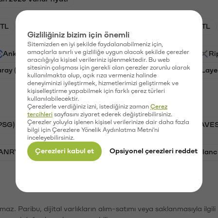
TL
HNT/TL
BTC/TL
GAL/TL
OXT/TL
Gizliliğiniz bizim için önemli
Sitemizden en iyi şekilde faydalanabilmeniz için,
amaçlarla sınırlı ve gizliliğe uygun olacak şekilde çerezler
Ankr (ANKR)
Waves (WAVES)
PSG (PSG)
Ri
aracılığıyla kişisel verileriniz işlenmektedir. Bu web
sitesinin çalışması için gerekli olan çerezler zorunlu olarak
aray (GAL)
Ethereum (ETH)
Orchid (OXT)
Laye
kullanılmakta olup, açık rıza vermeniz halinde
deneyiminizi iyileştirmek, hizmetlerimizi geliştirmek ve
kişiselleştirme yapabilmek için farklı çerez türleri
kullanılabilecektir.
Çerezlerle verdiğiniz izni, istediğiniz zaman
Çerez
tercihleri
sayfasını ziyaret ederek değiştirebilirsiniz.
Çerezler yoluyla işlenen kişisel verilerinize dair daha fazla
PSG)
Bitcoin (BTC)
Tron (TRX)
Waves (WAVES
bilgi için Çerezlere Yönelik Aydınlatma Metni'ni
inceleyebilirsiniz.
Çerezleri kabul et
Opsiyonel çerezleri reddet
VANRY)
Bonk (BONK)
Ethereum (ETH)
Avalanc
şımaz. Paribu, dijital varlıkların alım-satımı veya saklanmasıyla ilgi