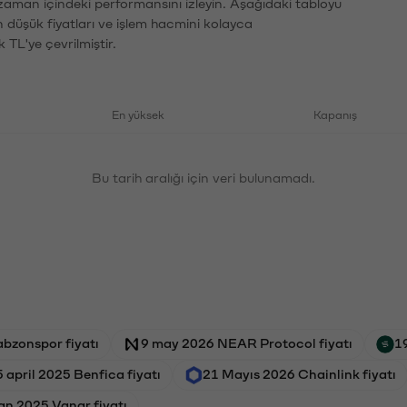
 zaman içindeki performansını izleyin. Aşağıdaki tabloyu
n düşük fiyatları ve işlem hacmini kolayca
 TL'ye çevrilmiştir.
En yüksek
Kapanış
Bu tarih aralığı için veri bulunamadı.
abzonspor fiyatı
9 may 2026 NEAR Protocol fiyatı
1
 april 2025 Benfica fiyatı
21 Mayıs 2026 Chainlink fiyatı
an 2025 Vanar fiyatı