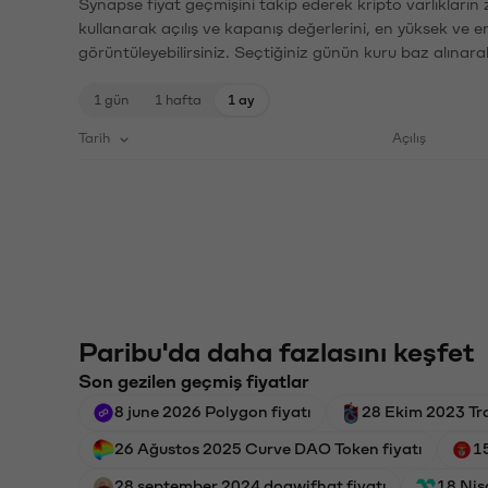
Synapse fiyat geçmişini takip ederek kripto varlıkların
kullanarak açılış ve kapanış değerlerini, en yüksek ve e
görüntüleyebilirsiniz. Seçtiğiniz günün kuru baz alınarak
1 gün
1 hafta
1 ay
Tarih
Açılış
Paribu'da daha fazlasını keşfet
Son gezilen geçmiş fiyatlar
8 june 2026 Polygon fiyatı
28 Ekim 2023 Tr
26 Ağustos 2025 Curve DAO Token fiyatı
15
28 september 2024 dogwifhat fiyatı
18 Nis