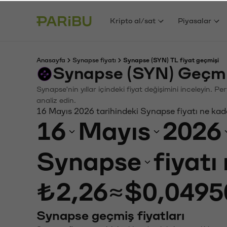
Kripto al/sat
Piyasalar
Anasayfa
Synapse fiyatı
Synapse (SYN) TL fiyat geçmişi
Synapse (SYN) Geçmi
Synapse'nin yıllar içindeki fiyat değişimini inceleyin. 
analiz edin.
16 Mayıs 2026 tarihindeki Synapse fiyatı ne kad
16
Mayıs
2026
Synapse
fiyatı
₺2,26
≈
$0,0495
Synapse geçmiş fiyatları