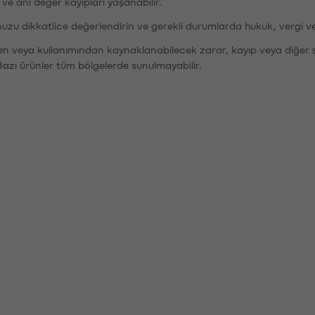
r ve ani değer kayıpları yaşanabilir.
nuzu dikkatlice değerlendirin ve gerekli durumlarda hukuk, vergi v
den veya kullanımından kaynaklanabilecek zarar, kayıp veya diğer 
Bazı ürünler tüm bölgelerde sunulmayabilir.