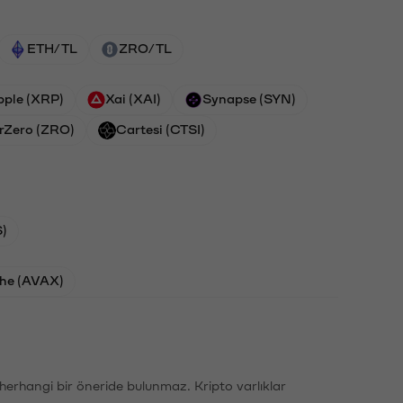
ETH/TL
ZRO/TL
pple (XRP)
Xai (XAI)
Synapse (SYN)
rZero (ZRO)
Cartesi (CTSI)
)
he (AVAX)
li herhangi bir öneride bulunmaz. Kripto varlıklar