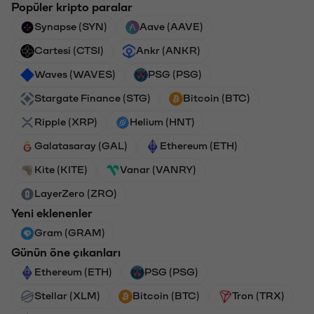
Popüler kripto paralar
Synapse (SYN)
Aave (AAVE)
Cartesi (CTSI)
Ankr (ANKR)
Waves (WAVES)
PSG (PSG)
Stargate Finance (STG)
Bitcoin (BTC)
Ripple (XRP)
Helium (HNT)
Galatasaray (GAL)
Ethereum (ETH)
Kite (KITE)
Vanar (VANRY)
LayerZero (ZRO)
Yeni eklenenler
Gram (GRAM)
Günün öne çıkanları
Ethereum (ETH)
PSG (PSG)
Stellar (XLM)
Bitcoin (BTC)
Tron (TRX)