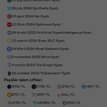
15 july 2025 ZetaChain fiyatı
26 july 2026 Synthetix fiyatı
19 april 2024 Sei fiyatı
12 Ekim 2024 Optimism fiyatı
26 Aralık 2022 Artificial Superintelligence fiyatı
12 march 2026 iExec RLC fiyatı
14 Mart 2026 Mask Network fiyatı
3 november 2025 Mina fiyatı
9 march 2023 The Graph fiyatı
26 october 2024 Trabzonspor fiyatı
Popüler işlem çiftleri
SYN/TL
CTSI/TL
STG/TL
HNT/TL
BTC/TL
XRP/TL
GAL/TL
KITE/TL
VANRY/TL
ZRO/TL