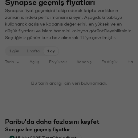
Synapse geçmiş fiyatları
Synapse fiyat geçmişini takip ederek kripto varlıkların
zaman içindeki performansını izleyin. Aşağıdaki tabloyu
kullanarak açılış ve kapanış değerlerini, en yüksek ve en
düşük fiyatları ve işlem hacmini kolayca görüntüleyebilirsiniz.
Seçtiğiniz günün kuru baz alınarak TL'ye çevrilmiştir.
1 gün
1 hafta
1 ay
Tarih
Açılış
En yüksek
Kapanış
En düşük
Haci
Bu tarih aralığı için veri bulunamadı.
Paribu'da daha fazlasını keşfet
Son gezilen geçmiş fiyatlar