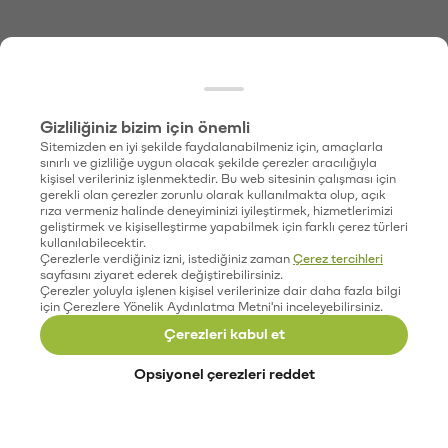
Gizliliğiniz bizim için önemli
Sitemizden en iyi şekilde faydalanabilmeniz için, amaçlarla
sınırlı ve gizliliğe uygun olacak şekilde çerezler aracılığıyla
kişisel verileriniz işlenmektedir. Bu web sitesinin çalışması için
gerekli olan çerezler zorunlu olarak kullanılmakta olup, açık
rıza vermeniz halinde deneyiminizi iyileştirmek, hizmetlerimizi
geliştirmek ve kişiselleştirme yapabilmek için farklı çerez türleri
kullanılabilecektir.
Çerezlerle verdiğiniz izni, istediğiniz zaman
Çerez tercihleri
sayfasını ziyaret ederek değiştirebilirsiniz.
Çerezler yoluyla işlenen kişisel verilerinize dair daha fazla bilgi
için Çerezlere Yönelik Aydınlatma Metni'ni inceleyebilirsiniz.
Çerezleri kabul et
Opsiyonel çerezleri reddet