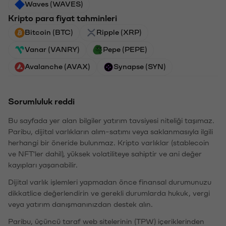
Waves (WAVES)
Kripto para fiyat tahminleri
Bitcoin (BTC)
Ripple (XRP)
Vanar (VANRY)
Pepe (PEPE)
Avalanche (AVAX)
Synapse (SYN)
Sorumluluk reddi
Bu sayfada yer alan bilgiler yatırım tavsiyesi niteliği taşımaz.
Paribu, dijital varlıkların alım-satımı veya saklanmasıyla ilgili
herhangi bir öneride bulunmaz. Kripto varlıklar (stablecoin
ve NFT'ler dahil), yüksek volatiliteye sahiptir ve ani değer
kayıpları yaşanabilir.
Dijital varlık işlemleri yapmadan önce finansal durumunuzu
dikkatlice değerlendirin ve gerekli durumlarda hukuk, vergi
veya yatırım danışmanınızdan destek alın.
Paribu, üçüncü taraf web sitelerinin (TPW) içeriklerinden