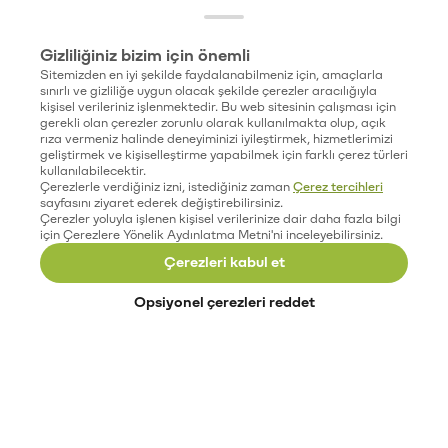
Gizliliğiniz bizim için önemli
Sitemizden en iyi şekilde faydalanabilmeniz için, amaçlarla
sınırlı ve gizliliğe uygun olacak şekilde çerezler aracılığıyla
kişisel verileriniz işlenmektedir. Bu web sitesinin çalışması için
gerekli olan çerezler zorunlu olarak kullanılmakta olup, açık
rıza vermeniz halinde deneyiminizi iyileştirmek, hizmetlerimizi
geliştirmek ve kişiselleştirme yapabilmek için farklı çerez türleri
kullanılabilecektir.
Çerezlerle verdiğiniz izni, istediğiniz zaman
Çerez tercihleri
sayfasını ziyaret ederek değiştirebilirsiniz.
Çerezler yoluyla işlenen kişisel verilerinize dair daha fazla bilgi
için Çerezlere Yönelik Aydınlatma Metni'ni inceleyebilirsiniz.
Çerezleri kabul et
Opsiyonel çerezleri reddet
Paribu’yu keşfet