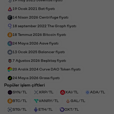
19 Ocak 2021 Bat fiyatı
14 Nisan 2026 Centrifuge fiyatı
18 september 2022 The Graph fiyatı
18 Temmuz 2026 Bitcoin fiyatı
24 Mayıs 2026 Aave fiyatı
13 Ocak 2025 Balancer fiyatı
7 Ağustos 2026 Beşiktaş fiyatı
20 Aralık 2024 Curve DAO Token fiyatı
24 Mayıs 2026 Grass fiyatı
Popüler işlem çiftleri
SYN/TL
XRP/TL
XAI/TL
ADA/TL
BTC/TL
VANRY/TL
GAL/TL
STG/TL
ETH/TL
OXT/TL