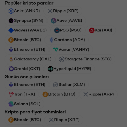
Popüler kripto paralar
Ankr (ANKR)
Ripple (XRP)
Synapse (SYN)
Aave (AAVE)
Waves (WAVES)
PSG (PSG)
Xai (XAI)
Bitcoin (BTC)
Cardano (ADA)
Ethereum (ETH)
Vanar (VANRY)
Galatasaray (GAL)
Stargate Finance (STG)
Orchid (OXT)
Hyperliquid (HYPE)
Günün öne çıkanları
Ethereum (ETH)
Stellar (XLM)
Tron (TRX)
Bitcoin (BTC)
Ripple (XRP)
Solana (SOL)
Kripto para fiyat tahminleri
Bitcoin (BTC)
Ripple (XRP)