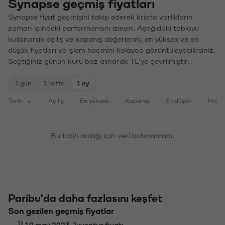
Synapse geçmiş fiyatları
Synapse fiyat geçmişini takip ederek kripto varlıkların
zaman içindeki performansını izleyin. Aşağıdaki tabloyu
kullanarak açılış ve kapanış değerlerini, en yüksek ve en
düşük fiyatları ve işlem hacmini kolayca görüntüleyebilirsiniz.
Seçtiğiniz günün kuru baz alınarak TL'ye çevrilmiştir.
1 gün
1 hafta
1 ay
Tarih
Açılış
En yüksek
Kapanış
En düşük
Haci
Bu tarih aralığı için veri bulunamadı.
Paribu'da daha fazlasını keşfet
Son gezilen geçmiş fiyatlar
19 may 2023 Juventus fiyatı