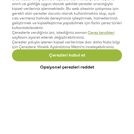
sınırlı ve gizliliğe uygun olacak şekilde çerezler aracılığıyla
kişisel verileriniz işlenmektedir. Bu web sitesinin çalışması için
gerekli olan çerezler zorunlu olarak kullanılmakta olup, açık
rıza vermeniz halinde deneyiminizi iyileştirmek, hizmetlerimizi
geliştirmek ve kişiselleştirme yapabilmek için farklı çerez türleri
kullanılabilecektir.
Çerezlerle verdiğiniz izni, istediğiniz zaman
Çerez tercihleri
sayfasını ziyaret ederek değiştirebilirsiniz.
Çerezler yoluyla işlenen kişisel verilerinize dair daha fazla bilgi
için Çerezlere Yönelik Aydınlatma Metni'ni inceleyebilirsiniz.
Çerezleri kabul et
Opsiyonel çerezleri reddet
Paribu’yu keşfet
Eğitimler
Etkinlikler
Açık pozisyonlar
Paribu sistem durumu