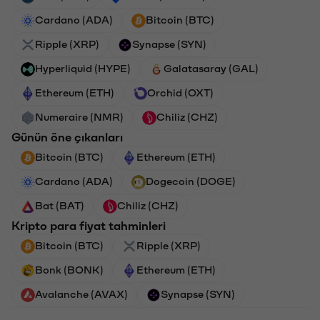
Cardano (ADA)
Bitcoin (BTC)
Ripple (XRP)
Synapse (SYN)
Hyperliquid (HYPE)
Galatasaray (GAL)
Ethereum (ETH)
Orchid (OXT)
Numeraire (NMR)
Chiliz (CHZ)
Günün öne çıkanları
Bitcoin (BTC)
Ethereum (ETH)
Cardano (ADA)
Dogecoin (DOGE)
Bat (BAT)
Chiliz (CHZ)
Kripto para fiyat tahminleri
Bitcoin (BTC)
Ripple (XRP)
Bonk (BONK)
Ethereum (ETH)
Avalanche (AVAX)
Synapse (SYN)