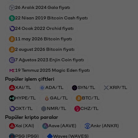
26 Aralık 2024 Gala fiyatı
22 Nisan 2019 Bitcoin Cash fiyatı
24 Ocak 2022 Orchid fiyatı
11 may 2026 Bitcoin fiyatı
2 august 2026 Bitcoin fiyatı
7 Ağustos 2023 Enjin Coin fiyatı
19 Temmuz 2025 Magic Eden fiyatı
Popüler işlem çiftleri
XAI/TL
ADA/TL
SYN/TL
XRP/TL
HYPE/TL
GAL/TL
BTC/TL
OXT/TL
NMR/TL
CHZ/TL
Popüler kripto paralar
Xai (XAI)
Aave (AAVE)
Ankr (ANKR)
PSG (PSG)
Waves (WAVES)