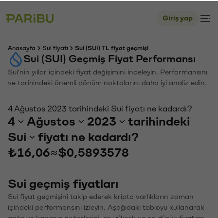
Giriş yap
Anasayfa
Sui fiyatı
Sui (SUI) TL fiyat geçmişi
Sui (SUI) Geçmiş Fiyat Performansı
Sui'nin yıllar içindeki fiyat değişimini inceleyin. Performansını
ve tarihindeki önemli dönüm noktalarını daha iyi analiz edin.
4 Ağustos 2023 tarihindeki Sui fiyatı ne kadardı?
4
Ağustos
2023
tarihindeki
Sui
fiyatı ne kadardı?
₺16,06
≈
$0,5893578
Sui geçmiş fiyatları
Sui fiyat geçmişini takip ederek kripto varlıkların zaman
içindeki performansını izleyin. Aşağıdaki tabloyu kullanarak
açılış ve kapanış değerlerini, en yüksek ve en düşük fiyatları