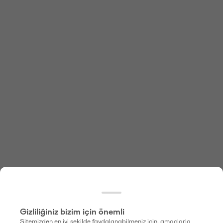
Gizliliğiniz bizim için önemli
Sitemizden en iyi şekilde faydalanabilmeniz için, amaçlarla