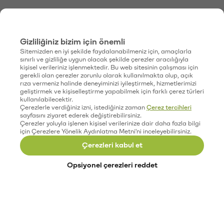
Gizliliğiniz bizim için önemli
Sitemizden en iyi şekilde faydalanabilmeniz için, amaçlarla
sınırlı ve gizliliğe uygun olacak şekilde çerezler aracılığıyla
kişisel verileriniz işlenmektedir. Bu web sitesinin çalışması için
gerekli olan çerezler zorunlu olarak kullanılmakta olup, açık
rıza vermeniz halinde deneyiminizi iyileştirmek, hizmetlerimizi
geliştirmek ve kişiselleştirme yapabilmek için farklı çerez türleri
kullanılabilecektir.
Çerezlerle verdiğiniz izni, istediğiniz zaman
Çerez tercihleri
sayfasını ziyaret ederek değiştirebilirsiniz.
Çerezler yoluyla işlenen kişisel verilerinize dair daha fazla bilgi
için Çerezlere Yönelik Aydınlatma Metni'ni inceleyebilirsiniz.
Çerezleri kabul et
Opsiyonel çerezleri reddet