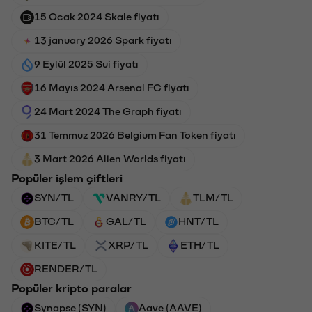
15 Ocak 2024 Skale fiyatı
13 january 2026 Spark fiyatı
9 Eylül 2025 Sui fiyatı
16 Mayıs 2024 Arsenal FC fiyatı
24 Mart 2024 The Graph fiyatı
31 Temmuz 2026 Belgium Fan Token fiyatı
3 Mart 2026 Alien Worlds fiyatı
Popüler işlem çiftleri
SYN/TL
VANRY/TL
TLM/TL
BTC/TL
GAL/TL
HNT/TL
KITE/TL
XRP/TL
ETH/TL
RENDER/TL
Popüler kripto paralar
Synapse (SYN)
Aave (AAVE)