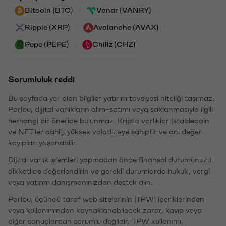
Bitcoin (BTC)
Vanar (VANRY)
Ripple (XRP)
Avalanche (AVAX)
Pepe (PEPE)
Chiliz (CHZ)
Sorumluluk reddi
Bu sayfada yer alan bilgiler yatırım tavsiyesi niteliği taşımaz.
Paribu, dijital varlıkların alım-satımı veya saklanmasıyla ilgili
herhangi bir öneride bulunmaz. Kripto varlıklar (stablecoin
ve NFT'ler dahil), yüksek volatiliteye sahiptir ve ani değer
kayıpları yaşanabilir.
Dijital varlık işlemleri yapmadan önce finansal durumunuzu
dikkatlice değerlendirin ve gerekli durumlarda hukuk, vergi
veya yatırım danışmanınızdan destek alın.
Paribu, üçüncü taraf web sitelerinin (TPW) içeriklerinden
veya kullanımından kaynaklanabilecek zarar, kayıp veya
diğer sonuçlardan sorumlu değildir. TPW kullanımı,