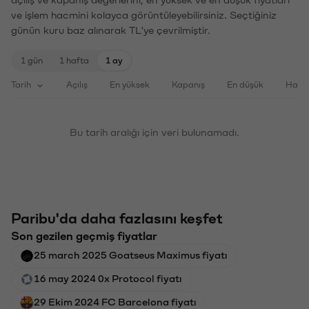
açılış ve kapanış değerlerini, en yüksek ve en düşük fiyatları
ve işlem hacmini kolayca görüntüleyebilirsiniz. Seçtiğiniz
günün kuru baz alınarak TL'ye çevrilmiştir.
1 gün
1 hafta
1 ay
Tarih
Açılış
En yüksek
Kapanış
En düşük
Haci
Bu tarih aralığı için veri bulunamadı.
Paribu'da daha fazlasını keşfet
Son gezilen geçmiş fiyatlar
25 march 2025 Goatseus Maximus fiyatı
16 may 2024 0x Protocol fiyatı
29 Ekim 2024 FC Barcelona fiyatı