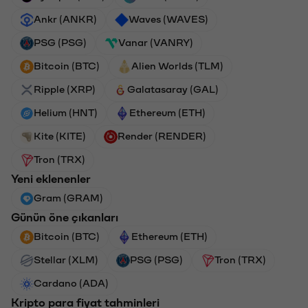
Ankr (ANKR)
Waves (WAVES)
PSG (PSG)
Vanar (VANRY)
Bitcoin (BTC)
Alien Worlds (TLM)
Ripple (XRP)
Galatasaray (GAL)
Helium (HNT)
Ethereum (ETH)
Kite (KITE)
Render (RENDER)
Tron (TRX)
Yeni eklenenler
Gram (GRAM)
Günün öne çıkanları
Bitcoin (BTC)
Ethereum (ETH)
Stellar (XLM)
PSG (PSG)
Tron (TRX)
Cardano (ADA)
Kripto para fiyat tahminleri