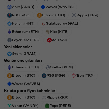
Ankr (ANKR)
Waves (WAVES)
PSG (PSG)
Bitcoin (BTC)
Ripple (XRP)
Helium (HNT)
Galatasaray (GAL)
Ethereum (ETH)
Kite (KITE)
LayerZero (ZRO)
Xai (XAI)
Yeni eklenenler
Gram (GRAM)
Günün öne çıkanları
Ethereum (ETH)
Stellar (XLM)
Bitcoin (BTC)
PSG (PSG)
Tron (TRX)
Waves (WAVES)
Kripto para fiyat tahminleri
Bitcoin (BTC)
Ripple (XRP)
Vanar (VANRY)
Pepe (PEPE)