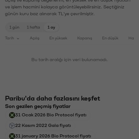
açılış ve kapanış değerlerini, en yüksek ve en düşük fiyatları
ve işlem hacmini kolayca görüntüleyebilirsiniz. Seçtiğiniz
günün kuru baz alınarak TL'ye çevrilmiştir.
1 gün
1 hafta
1 ay
Tarih
Açılış
En yüksek
Kapanış
En düşük
Haci
Bu tarih aralığı için veri bulunamadı.
Paribu'da daha fazlasını keşfet
Son gezilen geçmiş fiyatlar
31 Ocak 2026 Bio Protocol fiyatı
22 Kasım 2022 Gala fiyatı
31 january 2026 Bio Protocol fiyatı