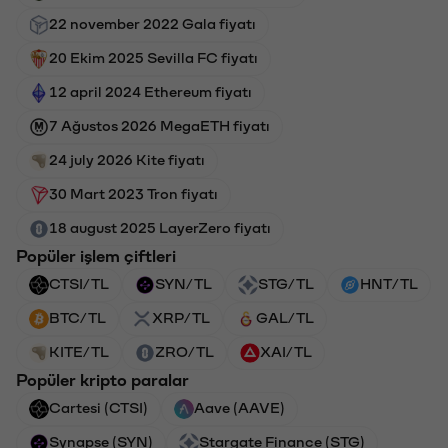
22 november 2022 Gala fiyatı
20 Ekim 2025 Sevilla FC fiyatı
12 april 2024 Ethereum fiyatı
7 Ağustos 2026 MegaETH fiyatı
24 july 2026 Kite fiyatı
30 Mart 2023 Tron fiyatı
18 august 2025 LayerZero fiyatı
Popüler işlem çiftleri
CTSI/TL
SYN/TL
STG/TL
HNT/TL
BTC/TL
XRP/TL
GAL/TL
KITE/TL
ZRO/TL
XAI/TL
Popüler kripto paralar
Cartesi (CTSI)
Aave (AAVE)
Synapse (SYN)
Stargate Finance (STG)