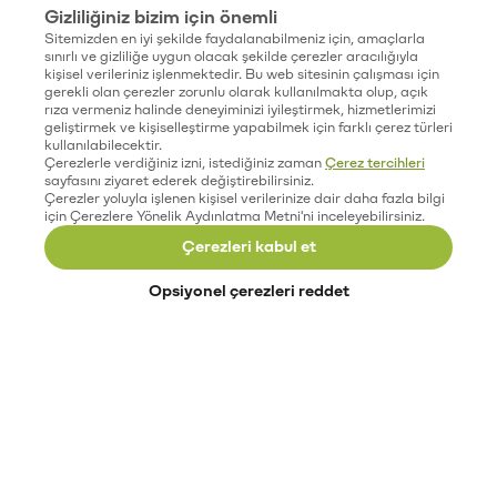
Gizliliğiniz bizim için önemli
Sitemizden en iyi şekilde faydalanabilmeniz için, amaçlarla
sınırlı ve gizliliğe uygun olacak şekilde çerezler aracılığıyla
kişisel verileriniz işlenmektedir. Bu web sitesinin çalışması için
gerekli olan çerezler zorunlu olarak kullanılmakta olup, açık
rıza vermeniz halinde deneyiminizi iyileştirmek, hizmetlerimizi
geliştirmek ve kişiselleştirme yapabilmek için farklı çerez türleri
kullanılabilecektir.
Çerezlerle verdiğiniz izni, istediğiniz zaman
Çerez tercihleri
sayfasını ziyaret ederek değiştirebilirsiniz.
Çerezler yoluyla işlenen kişisel verilerinize dair daha fazla bilgi
için Çerezlere Yönelik Aydınlatma Metni'ni inceleyebilirsiniz.
Çerezleri kabul et
Opsiyonel çerezleri reddet
Paribu’yu keşfet
Eğitimler