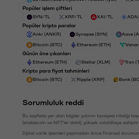
Popüler işlem çiftleri
SYN/TL
XRP/TL
XAI/TL
ADA
Popüler kripto paralar
Ankr (ANKR)
Synapse (SYN)
Aave (
Bitcoin (BTC)
Ethereum (ETH)
Vanar
Günün öne çıkanları
Ethereum (ETH)
Stellar (XLM)
Tron (
Kripto para fiyat tahminleri
Bitcoin (BTC)
Ripple (XRP)
Bonk (B
Sorumluluk reddi
Bu sayfada yer alan bilgiler yatırım tavsiyesi niteliği ta
(stablecoin ve NFT'ler dahil), yüksek volatiliteye sahipti
Dijital varlık işlemleri yapmadan önce finansal durumu