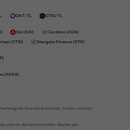
L
OXT/TL
CTSI/TL
S)
Xai (XAI)
Cardano (ADA)
rtesi (CTSI)
Stargate Finance (STG)
P)
he (AVAX)
li herhangi bir öneride bulunmaz. Kripto varlıklar
eya yatırım danışmanınızdan destek alın.