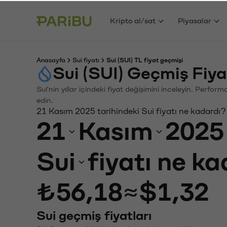
Kripto al/sat
Piyasalar
Anasayfa
Sui fiyatı
Sui (SUI) TL fiyat geçmişi
Sui (SUI) Geçmiş Fiy
Sui'nin yıllar içindeki fiyat değişimini inceleyin. Perfo
edin.
21 Kasım 2025 tarihindeki Sui fiyatı ne kadardı?
21
Kasım
2025
Sui
fiyatı ne k
₺56,18
≈
$1,32
Sui geçmiş fiyatları