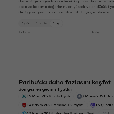
Sui fiyat geçmişini takip ederek kripto varlıkların zama
açılış ve kapanış değerlerini, en yüksek ve en düşük fiya
Seçtiğiniz günün kuru baz alınarak TL'ye çevrilmiştir.
1 gün
1 hafta
1 ay
Tarih
Açılış
Paribu'da daha fazlasını keşfet
Son gezilen geçmiş fiyatlar
12 Mart 2024 Holo fiyatı
3 Mayıs 2021 Bala
14 Kasım 2021 Arsenal FC fiyatı
13 Şubat 2
13 Kasım 2024 Injective Protocol fiyatı
2 m