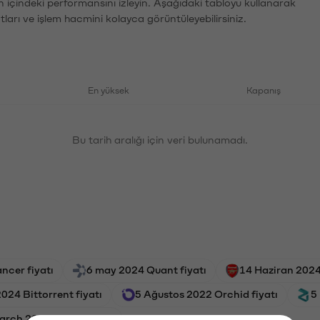
n içindeki performansını izleyin. Aşağıdaki tabloyu kullanarak
tları ve işlem hacmini kolayca görüntüleyebilirsiniz.
En yüksek
Kapanış
Bu tarih aralığı için veri bulunamadı.
ncer fiyatı
6 may 2024 Quant fiyatı
14 Haziran 2024
024 Bittorrent fiyatı
5 Ağustos 2022 Orchid fiyatı
5
arch 2019 Ripple fiyatı