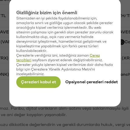
Gizliliğiniz bizim için önemli
/TL
BTC/TL
VANRY/TL
GAL/TL
ETH/T
Sitemizden en iyi şekilde faydalanabilmeniz için,
amaçlarla sınırlı ve gizliliğe uygun olacak şekilde çerezler
aracılığıyla kişisel verileriniz işlenmektedir. Bu web
AAVE)
Ripple (XRP)
PSG (PSG)
Waves (WAVE
sitesinin çalışması için gerekli olan çerezler zorunlu olarak
kullanılmakta olup, açık rıza vermeniz halinde
 (VANRY)
deneyiminizi iyileştirmek, hizmetlerimizi geliştirmek ve
Galatasaray (GAL)
Orchid (OXT)
Ca
kişiselleştirme yapabilmek için farklı çerez türleri
kullanılabilecektir.
Çerezlerle verdiğiniz izni, istediğiniz zaman
Çerez
TRX)
Cardano (ADA)
Bitcoin (BTC)
Ripple (XR
tercihleri
sayfasını ziyaret ederek değiştirebilirsiniz.
Çerezler yoluyla işlenen kişisel verilerinize dair daha fazla
bilgi için Çerezlere Yönelik Aydınlatma Metni'ni
ONK)
inceleyebilirsiniz.
Ethereum (ETH)
Synapse (SYN)
Avalanc
Çerezleri kabul et
Opsiyonel çerezleri reddet
şımaz. Paribu, dijital varlıkların alım-satımı veya saklanmasıyla ilgi
r ve ani değer kayıpları yaşanabilir.
nuzu dikkatlice değerlendirin ve gerekli durumlarda hukuk, vergi v