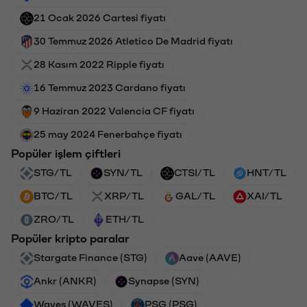
21 Ocak 2026 Cartesi fiyatı
30 Temmuz 2026 Atletico De Madrid fiyatı
28 Kasım 2022 Ripple fiyatı
16 Temmuz 2023 Cardano fiyatı
9 Haziran 2022 Valencia CF fiyatı
25 may 2024 Fenerbahçe fiyatı
Popüler işlem çiftleri
STG/TL
SYN/TL
CTSI/TL
HNT/TL
BTC/TL
XRP/TL
GAL/TL
XAI/TL
ZRO/TL
ETH/TL
Popüler kripto paralar
Stargate Finance (STG)
Aave (AAVE)
Ankr (ANKR)
Synapse (SYN)
Waves (WAVES)
PSG (PSG)