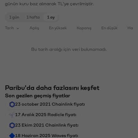
günün kuru baz alınarak TL'ye çevrilmiştir.
1 gün
1 hafta
1 ay
Tarih
Açılış
En yüksek
Kapanış
En düşük
Haci
Bu tarih aralığı için veri bulunamadı.
Paribu'da daha fazlasını keşfet
Son gezilen geçmiş fiyatlar
23 october 2021 Chainlink fiyatı
17 Aralık 2025 Radicle fiyatı
23 Ekim 2021 Chainlink fiyatı
18 Haziran 2025 Waves fiyatı