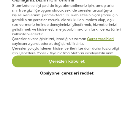
Sitemizden en iyi şekilde faydalanabilmeniz için, amaçlarla
sınırlı ve gizliliğe uygun olacak şekilde çerezler aracılığıyla
kişisel verileriniz işlenmektedir. Bu web sitesinin çalışması için
gerekli olan çerezler zorunlu olarak kullanılmakta olup, açık
rıza vermeniz halinde deneyiminizi iyileştirmek, hizmetlerimizi
geliştirmek ve kişiselleştirme yapabilmek için farklı çerez türleri
kullanılabilecektir.
Çerezlerle verdiğiniz izni, istediğiniz zaman
Çerez tercihleri
sayfasını ziyaret ederek değiştirebilirsiniz.
Çerezler yoluyla işlenen kişisel verilerinize dair daha fazla bilgi
için Çerezlere Yönelik Aydınlatma Metni'ni inceleyebilirsiniz.
Çerezleri kabul et
Opsiyonel çerezleri reddet
Paribu’yu keşfet
Eğitimler
Etkinlikler
Açık pozisyonlar