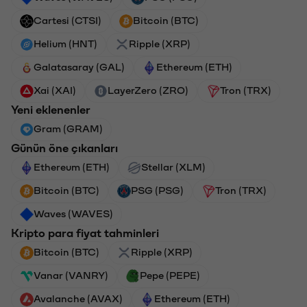
Cartesi (CTSI)
Bitcoin (BTC)
Helium (HNT)
Ripple (XRP)
Galatasaray (GAL)
Ethereum (ETH)
Xai (XAI)
LayerZero (ZRO)
Tron (TRX)
Yeni eklenenler
Gram (GRAM)
Günün öne çıkanları
Ethereum (ETH)
Stellar (XLM)
Bitcoin (BTC)
PSG (PSG)
Tron (TRX)
Waves (WAVES)
Kripto para fiyat tahminleri
Bitcoin (BTC)
Ripple (XRP)
Vanar (VANRY)
Pepe (PEPE)
Avalanche (AVAX)
Ethereum (ETH)