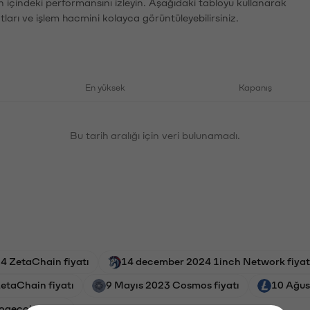
n içindeki performansını izleyin. Aşağıdaki tabloyu kullanarak
tları ve işlem hacmini kolayca görüntüleyebilirsiniz.
En yüksek
Kapanış
Bu tarih aralığı için veri bulunamadı.
4 ZetaChain fiyatı
14 december 2024 1inch Network fiyat
ZetaChain fiyatı
9 Mayıs 2023 Cosmos fiyatı
10 Ağus
gecoin fiyatı