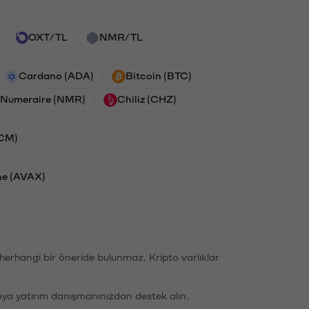
OXT/TL
NMR/TL
Cardano (ADA)
Bitcoin (BTC)
Numeraire (NMR)
Chiliz (CHZ)
ACM)
he (AVAX)
li herhangi bir öneride bulunmaz. Kripto varlıklar
eya yatırım danışmanınızdan destek alın.