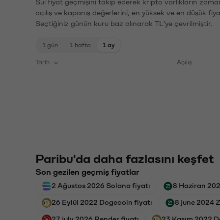
Sui fiyat geçmişini takip ederek kripto varlıkların zama
açılış ve kapanış değerlerini, en yüksek ve en düşük fiya
Seçtiğiniz günün kuru baz alınarak TL'ye çevrilmiştir.
1 gün
1 hafta
1 ay
Tarih
Açılış
Paribu'da daha fazlasını keşfet
Son gezilen geçmiş fiyatlar
2 Ağustos 2026 Solana fiyatı
8 Haziran 202
26 Eylül 2022 Dogecoin fiyatı
8 june 2024 
27 july 2026 Render fiyatı
23 Kasım 2022 Do