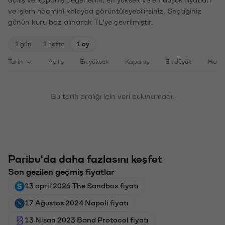
açılış ve kapanış değerlerini, en yüksek ve en düşük fiyatları
ve işlem hacmini kolayca görüntüleyebilirsiniz. Seçtiğiniz
günün kuru baz alınarak TL'ye çevrilmiştir.
1 gün
1 hafta
1 ay
Tarih
Açılış
En yüksek
Kapanış
En düşük
Haci
Bu tarih aralığı için veri bulunamadı.
Paribu'da daha fazlasını keşfet
Son gezilen geçmiş fiyatlar
13 april 2026 The Sandbox fiyatı
17 Ağustos 2024 Napoli fiyatı
13 Nisan 2023 Band Protocol fiyatı