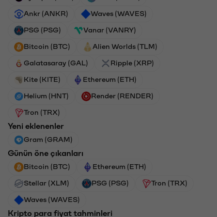
Ankr (ANKR)
Waves (WAVES)
PSG (PSG)
Vanar (VANRY)
Bitcoin (BTC)
Alien Worlds (TLM)
Galatasaray (GAL)
Ripple (XRP)
Kite (KITE)
Ethereum (ETH)
Helium (HNT)
Render (RENDER)
Tron (TRX)
Yeni eklenenler
Gram (GRAM)
Günün öne çıkanları
Bitcoin (BTC)
Ethereum (ETH)
Stellar (XLM)
PSG (PSG)
Tron (TRX)
Waves (WAVES)
Kripto para fiyat tahminleri