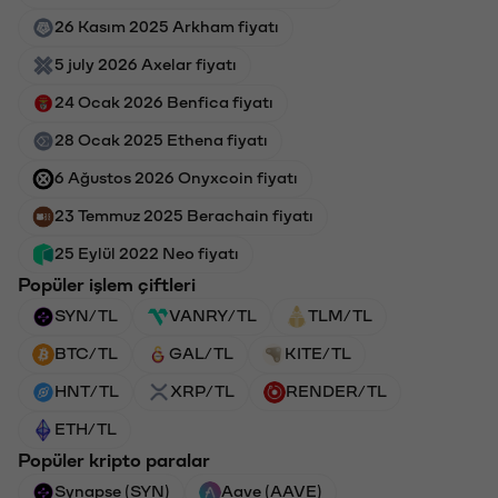
26 Kasım 2025 Arkham fiyatı
5 july 2026 Axelar fiyatı
24 Ocak 2026 Benfica fiyatı
28 Ocak 2025 Ethena fiyatı
6 Ağustos 2026 Onyxcoin fiyatı
23 Temmuz 2025 Berachain fiyatı
25 Eylül 2022 Neo fiyatı
Popüler işlem çiftleri
SYN/TL
VANRY/TL
TLM/TL
BTC/TL
GAL/TL
KITE/TL
HNT/TL
XRP/TL
RENDER/TL
ETH/TL
Popüler kripto paralar
Synapse (SYN)
Aave (AAVE)