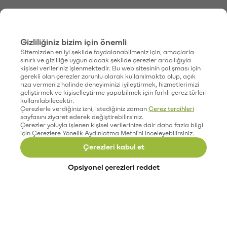
Gizliliğiniz bizim için önemli
Sitemizden en iyi şekilde faydalanabilmeniz için, amaçlarla
sınırlı ve gizliliğe uygun olacak şekilde çerezler aracılığıyla
kişisel verileriniz işlenmektedir. Bu web sitesinin çalışması için
gerekli olan çerezler zorunlu olarak kullanılmakta olup, açık
rıza vermeniz halinde deneyiminizi iyileştirmek, hizmetlerimizi
geliştirmek ve kişiselleştirme yapabilmek için farklı çerez türleri
kullanılabilecektir.
Çerezlerle verdiğiniz izni, istediğiniz zaman
Çerez tercihleri
sayfasını ziyaret ederek değiştirebilirsiniz.
Çerezler yoluyla işlenen kişisel verilerinize dair daha fazla bilgi
için Çerezlere Yönelik Aydınlatma Metni'ni inceleyebilirsiniz.
Çerezleri kabul et
Opsiyonel çerezleri reddet