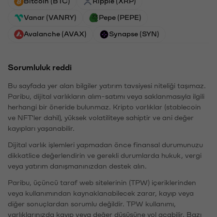
Bitcoin (BTC)
Ripple (XRP)
Vanar (VANRY)
Pepe (PEPE)
Avalanche (AVAX)
Synapse (SYN)
Sorumluluk reddi
Bu sayfada yer alan bilgiler yatırım tavsiyesi niteliği taşımaz.
Paribu, dijital varlıkların alım-satımı veya saklanmasıyla ilgili
herhangi bir öneride bulunmaz. Kripto varlıklar (stablecoin
ve NFT'ler dahil), yüksek volatiliteye sahiptir ve ani değer
kayıpları yaşanabilir.
Dijital varlık işlemleri yapmadan önce finansal durumunuzu
dikkatlice değerlendirin ve gerekli durumlarda hukuk, vergi
veya yatırım danışmanınızdan destek alın.
Paribu, üçüncü taraf web sitelerinin (TPW) içeriklerinden
veya kullanımından kaynaklanabilecek zarar, kayıp veya
diğer sonuçlardan sorumlu değildir. TPW kullanımı,
varlıklarınızda kayıp veya değer düşüşüne yol açabilir. Bazı