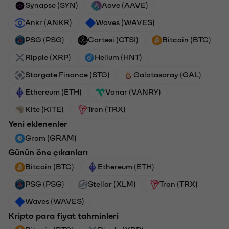
Synapse (SYN)
Aave (AAVE)
Ankr (ANKR)
Waves (WAVES)
PSG (PSG)
Cartesi (CTSI)
Bitcoin (BTC)
Ripple (XRP)
Helium (HNT)
Stargate Finance (STG)
Galatasaray (GAL)
Ethereum (ETH)
Vanar (VANRY)
Kite (KITE)
Tron (TRX)
Yeni eklenenler
Gram (GRAM)
Günün öne çıkanları
Bitcoin (BTC)
Ethereum (ETH)
PSG (PSG)
Stellar (XLM)
Tron (TRX)
Waves (WAVES)
Kripto para fiyat tahminleri