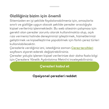
Gizliliğiniz bizim için önemli
Sitemizden en iyi şekilde faydalanabilmeniz için, amaçlarla
sınırlı ve gizliliğe uygun olacak şekilde çerezler aracılığıyla
kişisel verileriniz işlenmektedir. Bu web sitesinin çalışması için
gerekli olan çerezler zorunlu olarak kullanılmakta olup, açık
rıza vermeniz halinde deneyiminizi iyileştirmek, hizmetlerimizi
geliştirmek ve kişiselleştirme yapabilmek için farklı çerez türleri
kullanılabilecektir.
Çerezlerle verdiğiniz izni, istediğiniz zaman
Çerez tercihleri
sayfasını ziyaret ederek değiştirebilirsiniz.
Çerezler yoluyla işlenen kişisel verilerinize dair daha fazla bilgi
için Çerezlere Yönelik Aydınlatma Metni'ni inceleyebilirsiniz.
Çerezleri kabul et
Opsiyonel çerezleri reddet