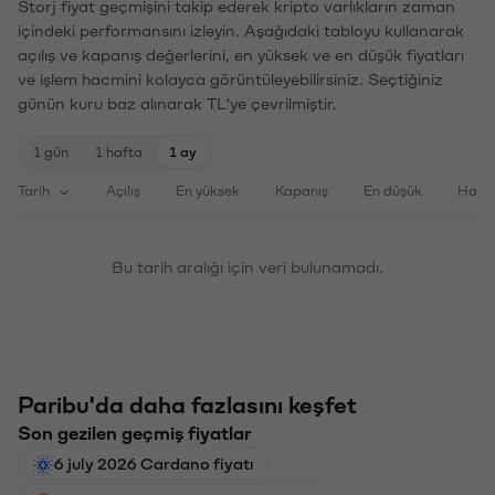
Storj fiyat geçmişini takip ederek kripto varlıkların zaman
içindeki performansını izleyin. Aşağıdaki tabloyu kullanarak
açılış ve kapanış değerlerini, en yüksek ve en düşük fiyatları
ve işlem hacmini kolayca görüntüleyebilirsiniz. Seçtiğiniz
günün kuru baz alınarak TL'ye çevrilmiştir.
1 gün
1 hafta
1 ay
Tarih
Açılış
En yüksek
Kapanış
En düşük
Haci
Bu tarih aralığı için veri bulunamadı.
Paribu'da daha fazlasını keşfet
Son gezilen geçmiş fiyatlar
6 july 2026 Cardano fiyatı