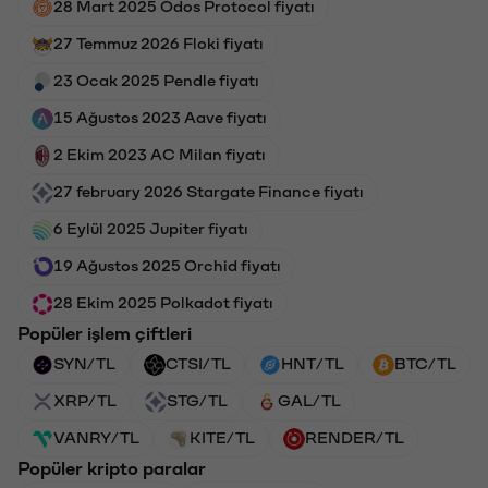
28 Mart 2025 Odos Protocol fiyatı
27 Temmuz 2026 Floki fiyatı
23 Ocak 2025 Pendle fiyatı
15 Ağustos 2023 Aave fiyatı
2 Ekim 2023 AC Milan fiyatı
27 february 2026 Stargate Finance fiyatı
6 Eylül 2025 Jupiter fiyatı
19 Ağustos 2025 Orchid fiyatı
28 Ekim 2025 Polkadot fiyatı
Popüler işlem çiftleri
SYN/TL
CTSI/TL
HNT/TL
BTC/TL
XRP/TL
STG/TL
GAL/TL
VANRY/TL
KITE/TL
RENDER/TL
Popüler kripto paralar