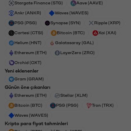
Stargate Finance (STG)
Aave (AAVE)
Ankr (ANKR)
Waves (WAVES)
PSG (PSG)
Synapse (SYN)
Ripple (XRP)
Cartesi (CTSI)
Bitcoin (BTC)
Xai (XAI)
Helium (HNT)
Galatasaray (GAL)
Ethereum (ETH)
LayerZero (ZRO)
Orchid (OXT)
Yeni eklenenler
Gram (GRAM)
Günün öne çıkanları
Ethereum (ETH)
Stellar (XLM)
Bitcoin (BTC)
PSG (PSG)
Tron (TRX)
Waves (WAVES)
Kripto para fiyat tahminleri