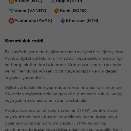
Bitcoin (BTC)
Ripple (XRP)
Vanar (VANRY)
Bonk (BONK)
Avalanche (AVAX)
Ethereum (ETH)
Sorumluluk reddi
Bu sayfada yer alan bilgiler yatırım tavsiyesi niteliği taşımaz.
Paribu, dijital varlıkların alım-satımı veya saklanmasıyla ilgili
herhangi bir öneride bulunmaz. Kripto varlıklar (stablecoin
ve NFT'ler dahil), yüksek volatiliteye sahiptir ve ani değer
kayıpları yaşanabilir.
Dijital varlık işlemleri yapmadan önce finansal durumunuzu
dikkatlice değerlendirin ve gerekli durumlarda hukuk, vergi
veya yatırım danışmanınızdan destek alın.
Paribu, üçüncü taraf web sitelerinin (TPW) içeriklerinden
veya kullanımından kaynaklanabilecek zarar, kayıp veya
diğer sonuçlardan sorumlu değildir. TPW kullanımı,
varlıklarınızda kayıp veya değer düşüşüne yol açabilir. Bazı