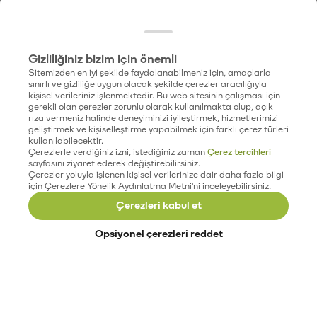
Gizliliğiniz bizim için önemli
Sitemizden en iyi şekilde faydalanabilmeniz için, amaçlarla
sınırlı ve gizliliğe uygun olacak şekilde çerezler aracılığıyla
kişisel verileriniz işlenmektedir. Bu web sitesinin çalışması için
gerekli olan çerezler zorunlu olarak kullanılmakta olup, açık
rıza vermeniz halinde deneyiminizi iyileştirmek, hizmetlerimizi
geliştirmek ve kişiselleştirme yapabilmek için farklı çerez türleri
kullanılabilecektir.
Çerezlerle verdiğiniz izni, istediğiniz zaman
Çerez tercihleri
sayfasını ziyaret ederek değiştirebilirsiniz.
Çerezler yoluyla işlenen kişisel verilerinize dair daha fazla bilgi
için Çerezlere Yönelik Aydınlatma Metni'ni inceleyebilirsiniz.
Çerezleri kabul et
Opsiyonel çerezleri reddet