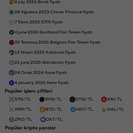
8 july 2026 Bonk fiyatı
28 Ağustos 2023 Clover Finance fiyatı
7 Ekim 2025 IOTA fiyatı
4 june 2026 Scotland Fan Token fiyatı
30 Temmuz 2026 Belgium Fan Token fiyatı
15 Nisan 2025 Arbitrum fiyatı
21 june 2025 Worldcoin fiyatı
24 Ocak 2024 Aave fiyatı
4 january 2026 Aevo fiyatı
Popüler işlem çiftleri
STG/TL
SYN/TL
CTSI/TL
XAI/TL
XRP/TL
BTC/TL
HNT/TL
GAL/TL
ZRO/TL
OXT/TL
Popüler kripto paralar