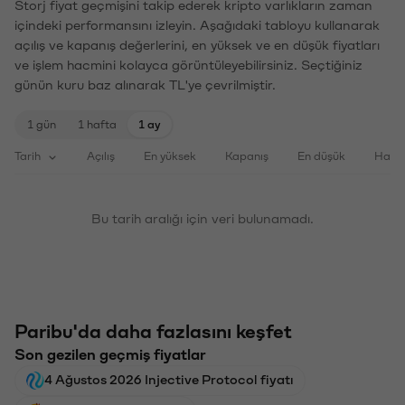
Storj fiyat geçmişini takip ederek kripto varlıkların zaman
içindeki performansını izleyin. Aşağıdaki tabloyu kullanarak
açılış ve kapanış değerlerini, en yüksek ve en düşük fiyatları
ve işlem hacmini kolayca görüntüleyebilirsiniz. Seçtiğiniz
günün kuru baz alınarak TL'ye çevrilmiştir.
1 gün
1 hafta
1 ay
Tarih
Açılış
En yüksek
Kapanış
En düşük
Haci
Bu tarih aralığı için veri bulunamadı.
Paribu'da daha fazlasını keşfet
Son gezilen geçmiş fiyatlar
4 Ağustos 2026 Injective Protocol fiyatı