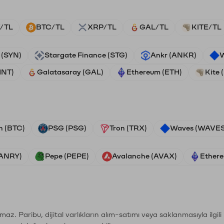
/TL
BTC/TL
XRP/TL
GAL/TL
KITE/TL
 (SYN)
Stargate Finance (STG)
Ankr (ANKR)
W
HNT)
Galatasaray (GAL)
Ethereum (ETH)
Kite 
n (BTC)
PSG (PSG)
Tron (TRX)
Waves (WAVES
VANRY)
Pepe (PEPE)
Avalanche (AVAX)
Ethere
şımaz. Paribu, dijital varlıkların alım-satımı veya saklanmasıyla ilgi