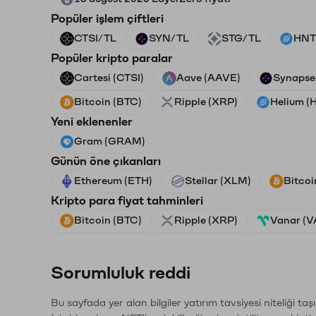
Popüler işlem çiftleri
CTSI/TL
SYN/TL
STG/TL
HNT
Popüler kripto paralar
Cartesi (CTSI)
Aave (AAVE)
Synapse
Bitcoin (BTC)
Ripple (XRP)
Helium (
Yeni eklenenler
Gram (GRAM)
Günün öne çıkanları
Ethereum (ETH)
Stellar (XLM)
Bitcoi
Kripto para fiyat tahminleri
Bitcoin (BTC)
Ripple (XRP)
Vanar (
Sorumluluk reddi
Bu sayfada yer alan bilgiler yatırım tavsiyesi niteliği ta