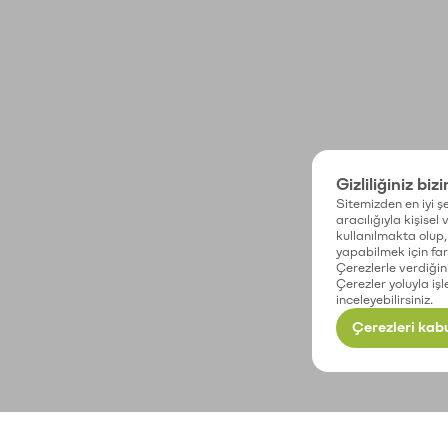
Gizliliğiniz biz
Sitemizden en iyi şe
aracılığıyla kişisel
kullanılmakta olup, 
yapabilmek için fark
Çerezlerle verdiğin
Çerezler yoluyla işl
inceleyebilirsiniz.
Çerezleri kabu