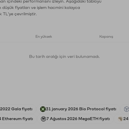
man içindeki performansını izleyin. Aşağıdaki tabloyu
n düşük fiyatları ve işlem hacmini kolayca
 TL'ye çevrilmiştir.
En yüksek
Kapanış
Bu tarih aralığı için veri bulunamadı.
2022 Gala fiyatı
31 january 2026 Bio Protocol fiyatı
4 Ethereum fiyatı
7 Ağustos 2026 MegaETH fiyatı
24 