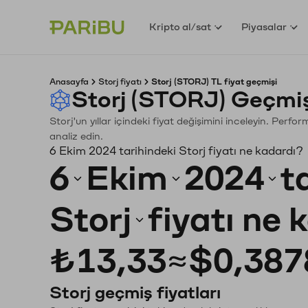
Kripto al/sat
Piyasalar
Anasayfa
Storj fiyatı
Storj (STORJ) TL fiyat geçmişi
Storj (STORJ) Geçmiş
Storj'un yıllar içindeki fiyat değişimini inceleyin. Perf
analiz edin.
6 Ekim 2024 tarihindeki Storj fiyatı ne kadardı?
6
Ekim
2024
t
Storj
fiyatı ne 
₺13,33
≈
$0,387
Storj geçmiş fiyatları