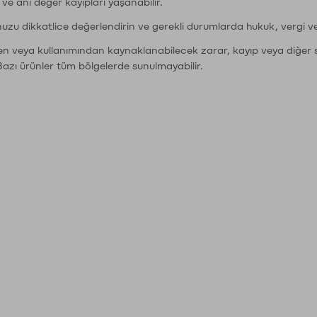
r ve ani değer kayıpları yaşanabilir.
nuzu dikkatlice değerlendirin ve gerekli durumlarda hukuk, vergi v
den veya kullanımından kaynaklanabilecek zarar, kayıp veya diğer 
Bazı ürünler tüm bölgelerde sunulmayabilir.