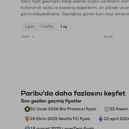
Storj fiyat geçmişini takip ederek kripto varlıkların za
kullanarak açılış ve kapanış değerlerini, en yüksek ve e
görüntüleyebilirsiniz. Seçtiğiniz günün kuru baz alınarak
1 gün
1 hafta
1 ay
Tarih
Açılış
Paribu'da daha fazlasını keşfet
Son gezilen geçmiş fiyatlar
31 Ocak 2026 Bio Protocol fiyatı
22 Kasım 
20 Ekim 2025 Sevilla FC fiyatı
12 april 202
18 august 2025 LayerZero fiyatı