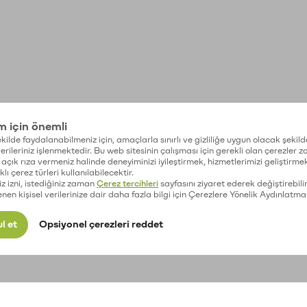
im için önemli
kilde faydalanabilmeniz için, amaçlarla sınırlı ve gizliliğe uygun olacak şekild
 verileriniz işlenmektedir. Bu web sitesinin çalışması için gerekli olan çerezler 
açık rıza vermeniz halinde deneyiminizi iyileştirmek, hizmetlerimizi geliştirmek
lı çerez türleri kullanılabilecektir.
iz izni, istediğiniz zaman
Çerez tercihleri
sayfasını ziyaret ederek değiştirebilir
enen kişisel verilerinize dair daha fazla bilgi için Çerezlere Yönelik Aydınlatma
l et
Opsiyonel çerezleri reddet