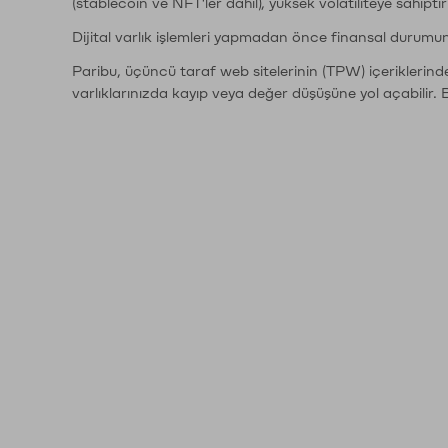
(stablecoin ve NFT'ler dahil), yüksek volatiliteye sahipti
Dijital varlık işlemleri yapmadan önce finansal durumu
Paribu, üçüncü taraf web sitelerinin (TPW) içeriklerin
varlıklarınızda kayıp veya değer düşüşüne yol açabilir. 