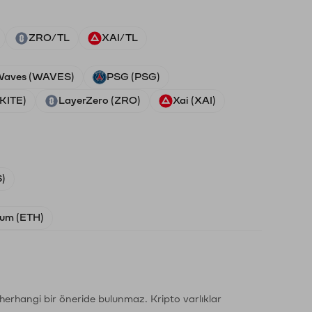
ZRO/TL
XAI/TL
aves (WAVES)
PSG (PSG)
(KITE)
LayerZero (ZRO)
Xai (XAI)
)
um (ETH)
li herhangi bir öneride bulunmaz. Kripto varlıklar