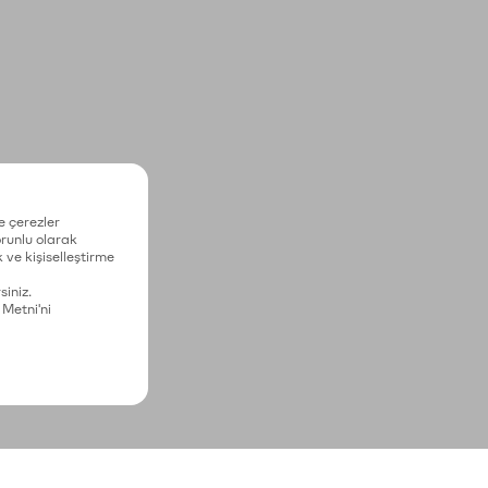
e çerezler
zorunlu olarak
 ve kişiselleştirme
siniz.
 Metni'ni