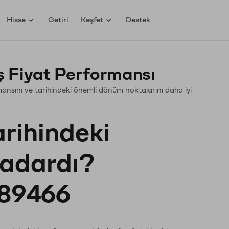
Hisse
Getiri
Keşfet
Destek
 Fiyat Performansı
ormansını ve tarihindeki önemli dönüm noktalarını daha iyi
arihindeki
kadardı?
89466