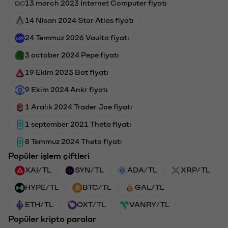
13 march 2023 Internet Computer fiyatı
14 Nisan 2024 Star Atlas fiyatı
24 Temmuz 2026 Vaulta fiyatı
3 october 2024 Pepe fiyatı
19 Ekim 2023 Bat fiyatı
9 Ekim 2024 Ankr fiyatı
1 Aralık 2024 Trader Joe fiyatı
1 september 2021 Theta fiyatı
8 Temmuz 2024 Theta fiyatı
Popüler işlem çiftleri
XAI/TL
SYN/TL
ADA/TL
XRP/TL
HYPE/TL
BTC/TL
GAL/TL
ETH/TL
OXT/TL
VANRY/TL
Popüler kripto paralar