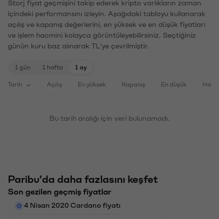
Storj fiyat geçmişini takip ederek kripto varlıkların zaman
içindeki performansını izleyin. Aşağıdaki tabloyu kullanarak
açılış ve kapanış değerlerini, en yüksek ve en düşük fiyatları
ve işlem hacmini kolayca görüntüleyebilirsiniz. Seçtiğiniz
günün kuru baz alınarak TL'ye çevrilmiştir.
1 gün
1 hafta
1 ay
Tarih
Açılış
En yüksek
Kapanış
En düşük
Haci
Bu tarih aralığı için veri bulunamadı.
Paribu'da daha fazlasını keşfet
Son gezilen geçmiş fiyatlar
4 Nisan 2020 Cardano fiyatı