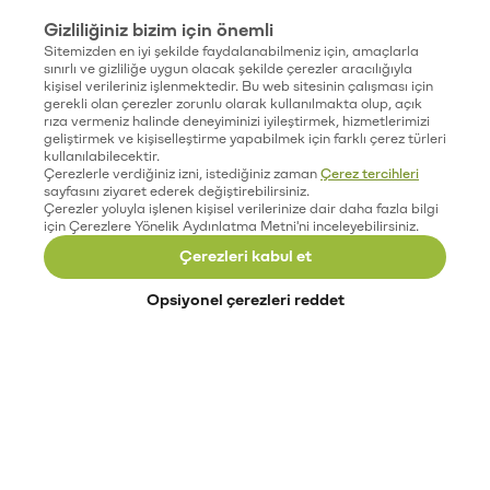
Gizliliğiniz bizim için önemli
Sitemizden en iyi şekilde faydalanabilmeniz için, amaçlarla
sınırlı ve gizliliğe uygun olacak şekilde çerezler aracılığıyla
kişisel verileriniz işlenmektedir. Bu web sitesinin çalışması için
gerekli olan çerezler zorunlu olarak kullanılmakta olup, açık
rıza vermeniz halinde deneyiminizi iyileştirmek, hizmetlerimizi
geliştirmek ve kişiselleştirme yapabilmek için farklı çerez türleri
kullanılabilecektir.
Çerezlerle verdiğiniz izni, istediğiniz zaman
Çerez tercihleri
sayfasını ziyaret ederek değiştirebilirsiniz.
Çerezler yoluyla işlenen kişisel verilerinize dair daha fazla bilgi
için Çerezlere Yönelik Aydınlatma Metni'ni inceleyebilirsiniz.
Çerezleri kabul et
Opsiyonel çerezleri reddet
Paribu’yu keşfet
Eğitimler