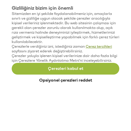
Gizliliğiniz bizim için önemli
Sitemizden en iyi şekilde faydalanabilmeniz için, amaçlarla
sınırlı ve gizliliğe uygun olacak şekilde çerezler aracılığıyla
kişisel verileriniz işlenmektedir. Bu web sitesinin çalışması için
gerekli olan çerezler zorunlu olarak kullanılmakta olup, açık
rıza vermeniz halinde deneyiminizi iyileştirmek, hizmetlerimizi
geliştirmek ve kişiselleştirme yapabilmek için farklı çerez türleri
kullanılabilecektir.
Çerezlerle verdiğiniz izni, istediğiniz zaman
Çerez tercihleri
sayfasını ziyaret ederek değiştirebilirsiniz.
Çerezler yoluyla işlenen kişisel verilerinize dair daha fazla bilgi
için Çerezlere Yönelik Aydınlatma Metni'ni inceleyebilirsiniz.
Çerezleri kabul et
Opsiyonel çerezleri reddet
Paribu’yu keşfet
Eğitimler