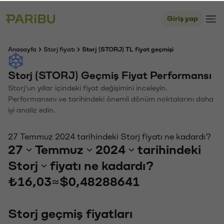
Giriş yap
Anasayfa
Storj fiyatı
Storj (STORJ) TL fiyat geçmişi
Storj (STORJ) Geçmiş Fiyat Performansı
Storj'un yıllar içindeki fiyat değişimini inceleyin.
Performansını ve tarihindeki önemli dönüm noktalarını daha
iyi analiz edin.
27 Temmuz 2024 tarihindeki Storj fiyatı ne kadardı?
27
Temmuz
2024
tarihindeki
Storj
fiyatı ne kadardı?
₺16,03
≈
$0,48288641
Storj geçmiş fiyatları