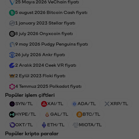
25 Mayıs 2026 VeChain fiyatı
5 august 2026 Bitcoin Cash fiyatı
1 january 2023 Stellar fiyatı
8 july 2026 Onyxcoin fiyatı
9 may 2026 Pudgy Penguins fiyatı
26 july 2026 Ankr fiyatı
2 Aralık 2024 Ceek VR fiyatı
2 Eylül 2023 Floki fiyatı
4 Temmuz 2025 Polkadot fiyatı
Popüler işlem çiftleri
SYN/TL
XAI/TL
ADA/TL
XRP/TL
HYPE/TL
GAL/TL
BTC/TL
OXT/TL
ETH/TL
MIOTA/TL
Popüler kripto paralar