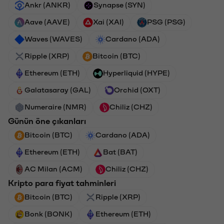
Ankr (ANKR)
Synapse (SYN)
Aave (AAVE)
Xai (XAI)
PSG (PSG)
Waves (WAVES)
Cardano (ADA)
Ripple (XRP)
Bitcoin (BTC)
Ethereum (ETH)
Hyperliquid (HYPE)
Galatasaray (GAL)
Orchid (OXT)
Numeraire (NMR)
Chiliz (CHZ)
Günün öne çıkanları
Bitcoin (BTC)
Cardano (ADA)
Ethereum (ETH)
Bat (BAT)
AC Milan (ACM)
Chiliz (CHZ)
Kripto para fiyat tahminleri
Bitcoin (BTC)
Ripple (XRP)
Bonk (BONK)
Ethereum (ETH)