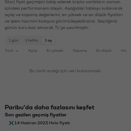
Storj fiyat geçmişini takip ederek kripto varlıkların zaman
içindeki performansını izleyin. Aşağıdaki tabloyu kullanarak
açılış ve kapanış değerlerini, en yüksek ve en düşük fiyatları
ve işlem hacmini kolayca görüntüleyebilirsiniz. Seçtiğiniz
günün kuru baz alınarak TL'ye çevrilmiştir.
1 gün
1 hafta
1 ay
Tarih
Açılış
En yüksek
Kapanış
En düşük
Haci
Bu tarih aralığı için veri bulunamadı.
Paribu'da daha fazlasını keşfet
Son gezilen geçmiş fiyatlar
14 Haziran 2023 Holo fiyatı