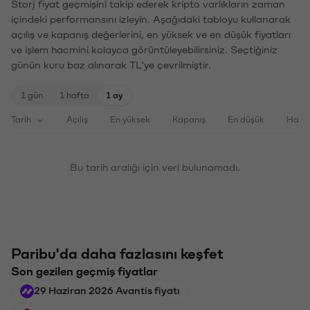
Storj fiyat geçmişini takip ederek kripto varlıkların zaman
içindeki performansını izleyin. Aşağıdaki tabloyu kullanarak
açılış ve kapanış değerlerini, en yüksek ve en düşük fiyatları
ve işlem hacmini kolayca görüntüleyebilirsiniz. Seçtiğiniz
günün kuru baz alınarak TL'ye çevrilmiştir.
1 gün
1 hafta
1 ay
Tarih
Açılış
En yüksek
Kapanış
En düşük
Haci
Bu tarih aralığı için veri bulunamadı.
Paribu'da daha fazlasını keşfet
Son gezilen geçmiş fiyatlar
29 Haziran 2026 Avantis fiyatı