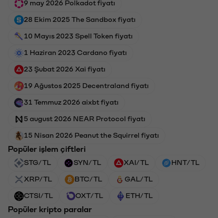
9 may 2026 Polkadot fiyatı
28 Ekim 2025 The Sandbox fiyatı
10 Mayıs 2023 Spell Token fiyatı
1 Haziran 2023 Cardano fiyatı
23 Şubat 2026 Xai fiyatı
19 Ağustos 2025 Decentraland fiyatı
31 Temmuz 2026 aixbt fiyatı
5 august 2026 NEAR Protocol fiyatı
15 Nisan 2026 Peanut the Squirrel fiyatı
Popüler işlem çiftleri
STG/TL
SYN/TL
XAI/TL
HNT/TL
XRP/TL
BTC/TL
GAL/TL
CTSI/TL
OXT/TL
ETH/TL
Popüler kripto paralar