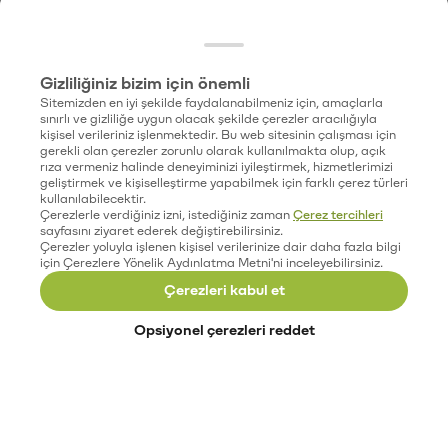
Gizliliğiniz bizim için önemli
Sitemizden en iyi şekilde faydalanabilmeniz için, amaçlarla
sınırlı ve gizliliğe uygun olacak şekilde çerezler aracılığıyla
kişisel verileriniz işlenmektedir. Bu web sitesinin çalışması için
gerekli olan çerezler zorunlu olarak kullanılmakta olup, açık
rıza vermeniz halinde deneyiminizi iyileştirmek, hizmetlerimizi
geliştirmek ve kişiselleştirme yapabilmek için farklı çerez türleri
kullanılabilecektir.
Çerezlerle verdiğiniz izni, istediğiniz zaman
Çerez tercihleri
sayfasını ziyaret ederek değiştirebilirsiniz.
Çerezler yoluyla işlenen kişisel verilerinize dair daha fazla bilgi
için Çerezlere Yönelik Aydınlatma Metni'ni inceleyebilirsiniz.
Çerezleri kabul et
Opsiyonel çerezleri reddet