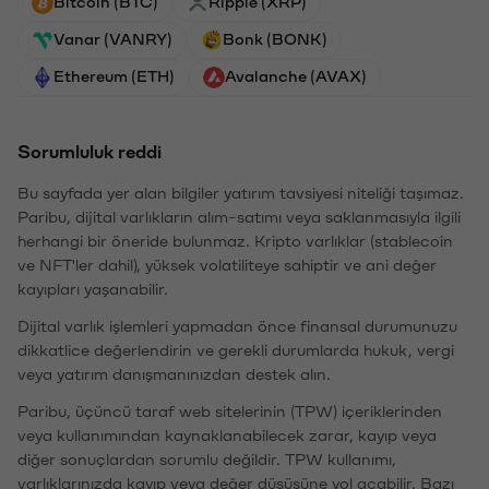
Bitcoin (BTC)
Ripple (XRP)
Vanar (VANRY)
Bonk (BONK)
Ethereum (ETH)
Avalanche (AVAX)
Sorumluluk reddi
Bu sayfada yer alan bilgiler yatırım tavsiyesi niteliği taşımaz.
Paribu, dijital varlıkların alım-satımı veya saklanmasıyla ilgili
herhangi bir öneride bulunmaz. Kripto varlıklar (stablecoin
ve NFT'ler dahil), yüksek volatiliteye sahiptir ve ani değer
kayıpları yaşanabilir.
Dijital varlık işlemleri yapmadan önce finansal durumunuzu
dikkatlice değerlendirin ve gerekli durumlarda hukuk, vergi
veya yatırım danışmanınızdan destek alın.
Paribu, üçüncü taraf web sitelerinin (TPW) içeriklerinden
veya kullanımından kaynaklanabilecek zarar, kayıp veya
diğer sonuçlardan sorumlu değildir. TPW kullanımı,
varlıklarınızda kayıp veya değer düşüşüne yol açabilir. Bazı