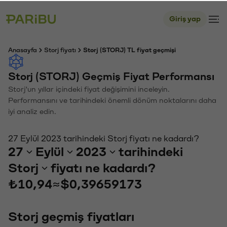
Giriş yap
Anasayfa
Storj fiyatı
Storj (STORJ) TL fiyat geçmişi
Storj (STORJ) Geçmiş Fiyat Performansı
Storj'un yıllar içindeki fiyat değişimini inceleyin.
Performansını ve tarihindeki önemli dönüm noktalarını daha
iyi analiz edin.
27 Eylül 2023 tarihindeki Storj fiyatı ne kadardı?
27
Eylül
2023
tarihindeki
Storj
fiyatı ne kadardı?
₺10,94
≈
$0,39659173
Storj geçmiş fiyatları