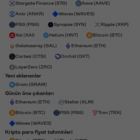
Stargate Finance (STG)
Aave (AAVE)
Ankr (ANKR)
Waves (WAVES)
PSG (PSG)
Synapse (SYN)
Ripple (XRP)
Xai (XAI)
Helium (HNT)
Bitcoin (BTC)
Galatasaray (GAL)
Ethereum (ETH)
Cartesi (CTSI)
Orchid (OXT)
LayerZero (ZRO)
Yeni eklenenler
Gram (GRAM)
Günün öne çıkanları
Ethereum (ETH)
Stellar (XLM)
Bitcoin (BTC)
PSG (PSG)
Tron (TRX)
Waves (WAVES)
Kripto para fiyat tahminleri