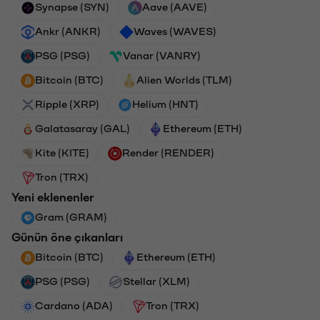
Synapse (SYN)
Aave (AAVE)
Ankr (ANKR)
Waves (WAVES)
PSG (PSG)
Vanar (VANRY)
Bitcoin (BTC)
Alien Worlds (TLM)
Ripple (XRP)
Helium (HNT)
Galatasaray (GAL)
Ethereum (ETH)
Kite (KITE)
Render (RENDER)
Tron (TRX)
Yeni eklenenler
Gram (GRAM)
Günün öne çıkanları
Bitcoin (BTC)
Ethereum (ETH)
PSG (PSG)
Stellar (XLM)
Cardano (ADA)
Tron (TRX)