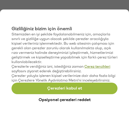
Gizliliğiniz bizim için önemli
Sitemizden en iyi şekilde faydalanabilmeniz için, amaçlarla
sınırlı ve gizliliğe uygun olacak şekilde çerezler aracılığıyla
kişisel verileriniz işlenmektedir. Bu web sitesinin çalışması için
gerekli olan çerezler zorunlu olarak kullanılmakta olup, açık
rıza vermeniz halinde deneyiminizi iyileştirmek, hizmetlerimizi
geliştirmek ve kişiselleştirme yapabilmek için farklı çerez türleri
kullanılabilecektir.
Çerezlerle verdiğiniz izni, istediğiniz zaman
Çerez tercihleri
sayfasını ziyaret ederek değiştirebilirsiniz.
Çerezler yoluyla işlenen kişisel verilerinize dair daha fazla bilgi
için Çerezlere Yönelik Aydınlatma Metni'ni inceleyebilirsiniz.
Çerezleri kabul et
Opsiyonel çerezleri reddet