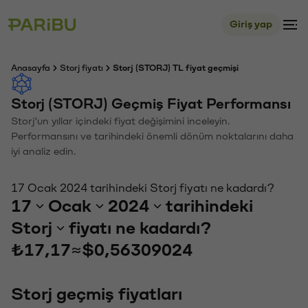
Giriş yap
Anasayfa
Storj fiyatı
Storj (STORJ) TL fiyat geçmişi
Storj (STORJ) Geçmiş Fiyat Performansı
Storj'un yıllar içindeki fiyat değişimini inceleyin.
Performansını ve tarihindeki önemli dönüm noktalarını daha
iyi analiz edin.
17 Ocak 2024 tarihindeki Storj fiyatı ne kadardı?
17
Ocak
2024
tarihindeki
Storj
fiyatı ne kadardı?
₺17,17
≈
$0,56309024
Storj geçmiş fiyatları