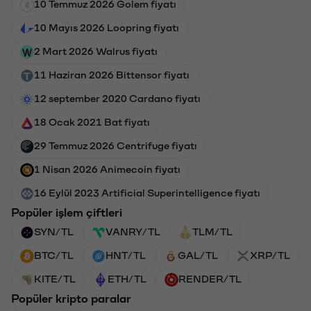
10 Temmuz 2026 Golem fiyatı
10 Mayıs 2026 Loopring fiyatı
2 Mart 2026 Walrus fiyatı
11 Haziran 2026 Bittensor fiyatı
12 september 2020 Cardano fiyatı
18 Ocak 2021 Bat fiyatı
29 Temmuz 2026 Centrifuge fiyatı
1 Nisan 2026 Animecoin fiyatı
16 Eylül 2023 Artificial Superintelligence fiyatı
Popüler işlem çiftleri
SYN/TL
VANRY/TL
TLM/TL
BTC/TL
HNT/TL
GAL/TL
XRP/TL
KITE/TL
ETH/TL
RENDER/TL
Popüler kripto paralar