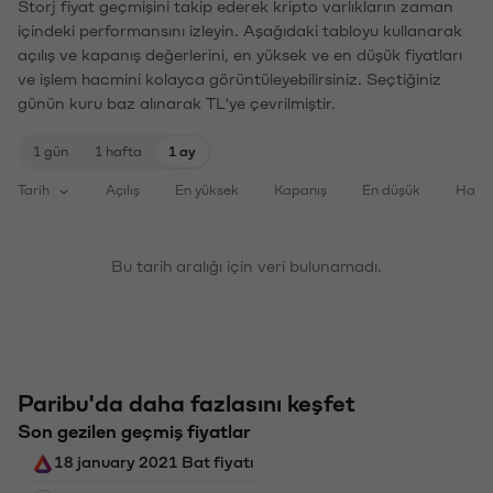
Storj fiyat geçmişini takip ederek kripto varlıkların zaman
içindeki performansını izleyin. Aşağıdaki tabloyu kullanarak
açılış ve kapanış değerlerini, en yüksek ve en düşük fiyatları
ve işlem hacmini kolayca görüntüleyebilirsiniz. Seçtiğiniz
günün kuru baz alınarak TL'ye çevrilmiştir.
1 gün
1 hafta
1 ay
Tarih
Açılış
En yüksek
Kapanış
En düşük
Haci
Bu tarih aralığı için veri bulunamadı.
Paribu'da daha fazlasını keşfet
Son gezilen geçmiş fiyatlar
18 january 2021 Bat fiyatı