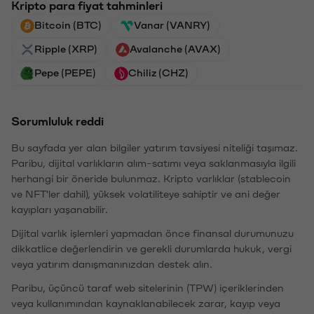
Kripto para fiyat tahminleri
Bitcoin (BTC)
Vanar (VANRY)
Ripple (XRP)
Avalanche (AVAX)
Pepe (PEPE)
Chiliz (CHZ)
Sorumluluk reddi
Bu sayfada yer alan bilgiler yatırım tavsiyesi niteliği taşımaz.
Paribu, dijital varlıkların alım-satımı veya saklanmasıyla ilgili
herhangi bir öneride bulunmaz. Kripto varlıklar (stablecoin
ve NFT'ler dahil), yüksek volatiliteye sahiptir ve ani değer
kayıpları yaşanabilir.
Dijital varlık işlemleri yapmadan önce finansal durumunuzu
dikkatlice değerlendirin ve gerekli durumlarda hukuk, vergi
veya yatırım danışmanınızdan destek alın.
Paribu, üçüncü taraf web sitelerinin (TPW) içeriklerinden
veya kullanımından kaynaklanabilecek zarar, kayıp veya