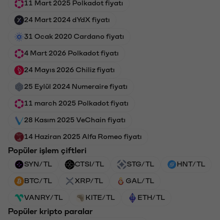
11 Mart 2025 Polkadot fiyatı
24 Mart 2024 dYdX fiyatı
31 Ocak 2020 Cardano fiyatı
4 Mart 2026 Polkadot fiyatı
24 Mayıs 2026 Chiliz fiyatı
25 Eylül 2024 Numeraire fiyatı
11 march 2025 Polkadot fiyatı
28 Kasım 2025 VeChain fiyatı
14 Haziran 2025 Alfa Romeo fiyatı
Popüler işlem çiftleri
SYN/TL
CTSI/TL
STG/TL
HNT/TL
BTC/TL
XRP/TL
GAL/TL
VANRY/TL
KITE/TL
ETH/TL
Popüler kripto paralar