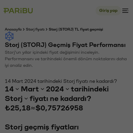
Giriş yap
Anasayfa
Storj fiyatı
Storj (STORJ) TL fiyat geçmişi
Storj (STORJ) Geçmiş Fiyat Performansı
Storj'un yıllar içindeki fiyat değişimini inceleyin.
Performansını ve tarihindeki önemli dönüm noktalarını daha
iyi analiz edin.
14 Mart 2024 tarihindeki Storj fiyatı ne kadardı?
14
Mart
2024
tarihindeki
Storj
fiyatı ne kadardı?
₺25,18
≈
$0,75726958
Storj geçmiş fiyatları