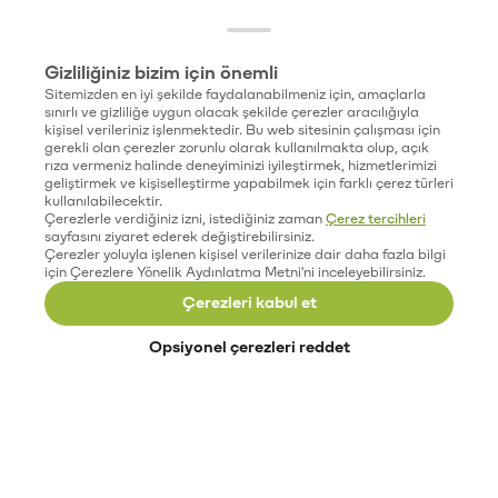
Gizliliğiniz bizim için önemli
Sitemizden en iyi şekilde faydalanabilmeniz için, amaçlarla
sınırlı ve gizliliğe uygun olacak şekilde çerezler aracılığıyla
kişisel verileriniz işlenmektedir. Bu web sitesinin çalışması için
gerekli olan çerezler zorunlu olarak kullanılmakta olup, açık
rıza vermeniz halinde deneyiminizi iyileştirmek, hizmetlerimizi
geliştirmek ve kişiselleştirme yapabilmek için farklı çerez türleri
kullanılabilecektir.
Çerezlerle verdiğiniz izni, istediğiniz zaman
Çerez tercihleri
sayfasını ziyaret ederek değiştirebilirsiniz.
Çerezler yoluyla işlenen kişisel verilerinize dair daha fazla bilgi
için Çerezlere Yönelik Aydınlatma Metni'ni inceleyebilirsiniz.
Çerezleri kabul et
Opsiyonel çerezleri reddet