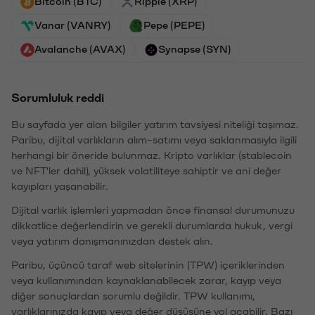
Bitcoin (BTC)
Ripple (XRP)
Vanar (VANRY)
Pepe (PEPE)
Avalanche (AVAX)
Synapse (SYN)
Sorumluluk reddi
Bu sayfada yer alan bilgiler yatırım tavsiyesi niteliği taşımaz.
Paribu, dijital varlıkların alım-satımı veya saklanmasıyla ilgili
herhangi bir öneride bulunmaz. Kripto varlıklar (stablecoin
ve NFT'ler dahil), yüksek volatiliteye sahiptir ve ani değer
kayıpları yaşanabilir.
Dijital varlık işlemleri yapmadan önce finansal durumunuzu
dikkatlice değerlendirin ve gerekli durumlarda hukuk, vergi
veya yatırım danışmanınızdan destek alın.
Paribu, üçüncü taraf web sitelerinin (TPW) içeriklerinden
veya kullanımından kaynaklanabilecek zarar, kayıp veya
diğer sonuçlardan sorumlu değildir. TPW kullanımı,
varlıklarınızda kayıp veya değer düşüşüne yol açabilir. Bazı