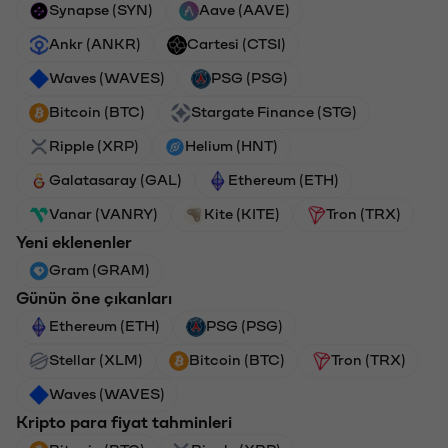
Synapse (SYN)
Aave (AAVE)
Ankr (ANKR)
Cartesi (CTSI)
Waves (WAVES)
PSG (PSG)
Bitcoin (BTC)
Stargate Finance (STG)
Ripple (XRP)
Helium (HNT)
Galatasaray (GAL)
Ethereum (ETH)
Vanar (VANRY)
Kite (KITE)
Tron (TRX)
Yeni eklenenler
Gram (GRAM)
Günün öne çıkanları
Ethereum (ETH)
PSG (PSG)
Stellar (XLM)
Bitcoin (BTC)
Tron (TRX)
Waves (WAVES)
Kripto para fiyat tahminleri