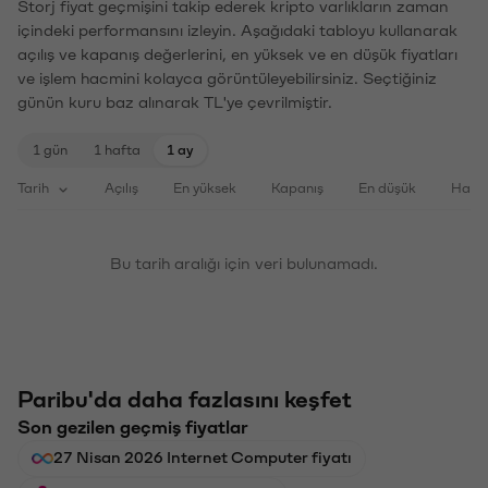
Storj fiyat geçmişini takip ederek kripto varlıkların zaman
içindeki performansını izleyin. Aşağıdaki tabloyu kullanarak
açılış ve kapanış değerlerini, en yüksek ve en düşük fiyatları
ve işlem hacmini kolayca görüntüleyebilirsiniz. Seçtiğiniz
günün kuru baz alınarak TL'ye çevrilmiştir.
1 gün
1 hafta
1 ay
Tarih
Açılış
En yüksek
Kapanış
En düşük
Haci
Bu tarih aralığı için veri bulunamadı.
Paribu'da daha fazlasını keşfet
Son gezilen geçmiş fiyatlar
27 Nisan 2026 Internet Computer fiyatı