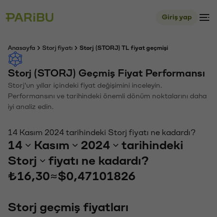
Giriş yap
Anasayfa
Storj fiyatı
Storj (STORJ) TL fiyat geçmişi
Storj (STORJ) Geçmiş Fiyat Performansı
Storj'un yıllar içindeki fiyat değişimini inceleyin.
Performansını ve tarihindeki önemli dönüm noktalarını daha
iyi analiz edin.
14 Kasım 2024 tarihindeki Storj fiyatı ne kadardı?
14
Kasım
2024
tarihindeki
Storj
fiyatı ne kadardı?
₺16,30
≈
$0,47101826
Storj geçmiş fiyatları