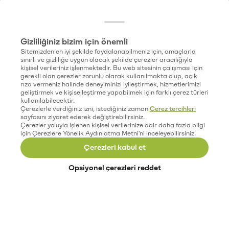
Gizliliğiniz bizim için önemli
Sitemizden en iyi şekilde faydalanabilmeniz için, amaçlarla
sınırlı ve gizliliğe uygun olacak şekilde çerezler aracılığıyla
kişisel verileriniz işlenmektedir. Bu web sitesinin çalışması için
gerekli olan çerezler zorunlu olarak kullanılmakta olup, açık
rıza vermeniz halinde deneyiminizi iyileştirmek, hizmetlerimizi
geliştirmek ve kişiselleştirme yapabilmek için farklı çerez türleri
kullanılabilecektir.
Çerezlerle verdiğiniz izni, istediğiniz zaman
Çerez tercihleri
sayfasını ziyaret ederek değiştirebilirsiniz.
Çerezler yoluyla işlenen kişisel verilerinize dair daha fazla bilgi
için Çerezlere Yönelik Aydınlatma Metni'ni inceleyebilirsiniz.
Çerezleri kabul et
Opsiyonel çerezleri reddet