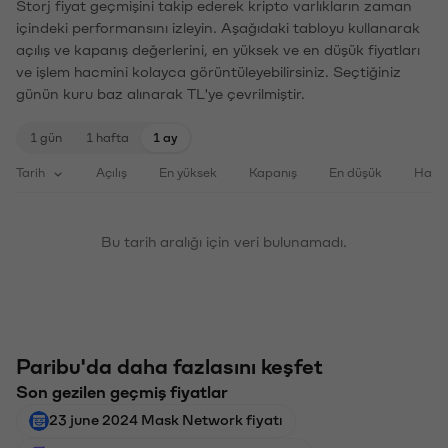
Storj fiyat geçmişini takip ederek kripto varlıkların zaman
içindeki performansını izleyin. Aşağıdaki tabloyu kullanarak
açılış ve kapanış değerlerini, en yüksek ve en düşük fiyatları
ve işlem hacmini kolayca görüntüleyebilirsiniz. Seçtiğiniz
günün kuru baz alınarak TL'ye çevrilmiştir.
1 gün
1 hafta
1 ay
Tarih
Açılış
En yüksek
Kapanış
En düşük
Haci
Bu tarih aralığı için veri bulunamadı.
Paribu'da daha fazlasını keşfet
Son gezilen geçmiş fiyatlar
23 june 2024 Mask Network fiyatı