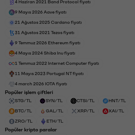
4 Haziran 2021 Band Protocol fiyatı
9 Mayıs 2026 Aave fiyatı
21 Ağustos 2025 Cardano fiyatı
31 Ağustos 2021 Tezos fiyatı
9 Temmuz 2026 Ethereum fiyatı
4 Mayıs 2024 Shiba Inu fiyatı
1 Temmuz 2022 Internet Computer fiyatı
11 Mayıs 2023 Portugal NT fiyatı
4 march 2026 IOTA fiyatı
Popüler işlem çiftleri
STG/TL
SYN/TL
CTSI/TL
HNT/TL
BTC/TL
GAL/TL
XRP/TL
XAI/TL
ZRO/TL
ETH/TL
Popüler kripto paralar