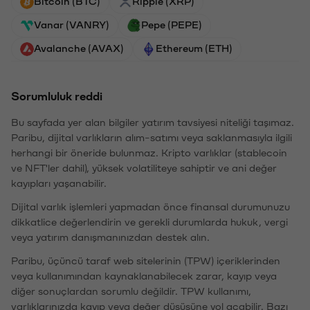
Bitcoin (BTC)
Ripple (XRP)
Vanar (VANRY)
Pepe (PEPE)
Avalanche (AVAX)
Ethereum (ETH)
Sorumluluk reddi
Bu sayfada yer alan bilgiler yatırım tavsiyesi niteliği taşımaz.
Paribu, dijital varlıkların alım-satımı veya saklanmasıyla ilgili
herhangi bir öneride bulunmaz. Kripto varlıklar (stablecoin
ve NFT'ler dahil), yüksek volatiliteye sahiptir ve ani değer
kayıpları yaşanabilir.
Dijital varlık işlemleri yapmadan önce finansal durumunuzu
dikkatlice değerlendirin ve gerekli durumlarda hukuk, vergi
veya yatırım danışmanınızdan destek alın.
Paribu, üçüncü taraf web sitelerinin (TPW) içeriklerinden
veya kullanımından kaynaklanabilecek zarar, kayıp veya
diğer sonuçlardan sorumlu değildir. TPW kullanımı,
varlıklarınızda kayıp veya değer düşüşüne yol açabilir. Bazı