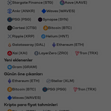
Stargate Finance (STG)
Aave (AAVE)
Ankr (ANKR)
Waves (WAVES)
PSG (PSG)
Synapse (SYN)
Cartesi (CTSI)
Bitcoin (BTC)
Ripple (XRP)
Helium (HNT)
Galatasaray (GAL)
Ethereum (ETH)
Xai (XAI)
LayerZero (ZRO)
Tron (TRX)
Yeni eklenenler
Gram (GRAM)
Günün öne çıkanları
Ethereum (ETH)
Stellar (XLM)
Bitcoin (BTC)
PSG (PSG)
Tron (TRX)
Waves (WAVES)
Kripto para fiyat tahminleri