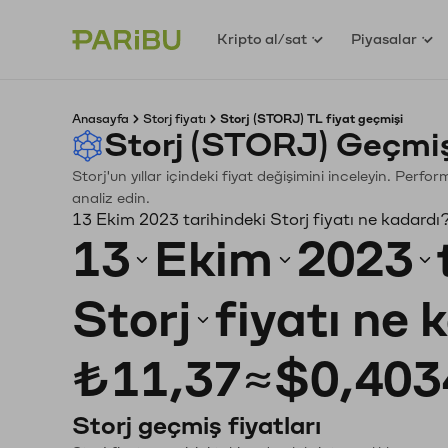
Kripto al/sat
Piyasalar
Anasayfa
Storj fiyatı
Storj (STORJ) TL fiyat geçmişi
Storj (STORJ) Geçmiş
Storj'un yıllar içindeki fiyat değişimini inceleyin. Perf
analiz edin.
13 Ekim 2023 tarihindeki Storj fiyatı ne kadardı
13
Ekim
2023
Storj
fiyatı ne 
₺11,37
≈
$0,403
Storj geçmiş fiyatları