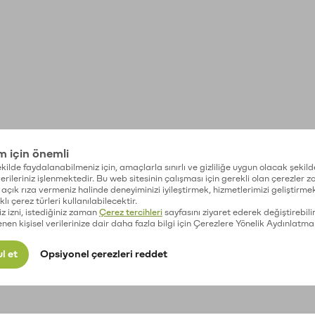
im için önemli
kilde faydalanabilmeniz için, amaçlarla sınırlı ve gizliliğe uygun olacak şekild
 verileriniz işlenmektedir. Bu web sitesinin çalışması için gerekli olan çerezler 
açık rıza vermeniz halinde deneyiminizi iyileştirmek, hizmetlerimizi geliştirmek
lı çerez türleri kullanılabilecektir.
iz izni, istediğiniz zaman
Çerez tercihleri
sayfasını ziyaret ederek değiştirebilir
enen kişisel verilerinize dair daha fazla bilgi için Çerezlere Yönelik Aydınlatma
l et
Opsiyonel çerezleri reddet