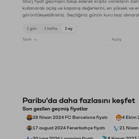
Storj fiyat geçmişini takip ederek kripto varlıkların za
kullanarak açılış ve kapanış değerlerini, en yüksek ve e
görüntüleyebilirsiniz. Seçtiğiniz günün kuru baz alınarak
1 gün
1 hafta
1 ay
Tarih
Açılış
Paribu'da daha fazlasını keşfet
Son gezilen geçmiş fiyatlar
28 Nisan 2024 FC Barcelona fiyatı
4 Ekim 
17 august 2024 Fenerbahçe fiyatı
21 Nisan
20 june 2026 Loopring fiyatı
8 Kasım 2023 Zi