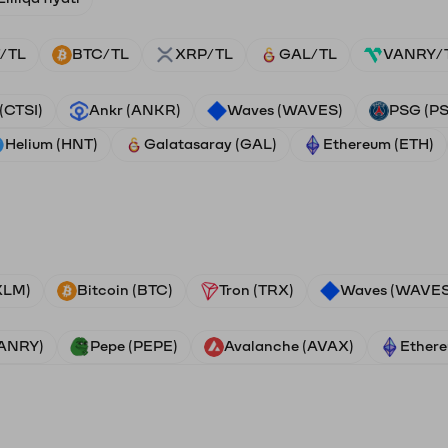
/TL
BTC/TL
XRP/TL
GAL/TL
VANRY/
 (CTSI)
Ankr (ANKR)
Waves (WAVES)
PSG (P
Helium (HNT)
Galatasaray (GAL)
Ethereum (ETH)
(XLM)
Bitcoin (BTC)
Tron (TRX)
Waves (WAVES
VANRY)
Pepe (PEPE)
Avalanche (AVAX)
Ethere