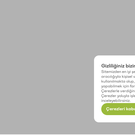
Gizliliğiniz biz
Sitemizden en iyi şe
aracılığıyla kişisel
kullanılmakta olup, 
yapabilmek için fark
Çerezlerle verdiğin
Çerezler yoluyla işl
inceleyebilirsiniz.
Çerezleri kabu