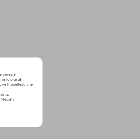
e çerezler
zorunlu olarak
 ve kişiselleştirme
siniz.
 Metni'ni