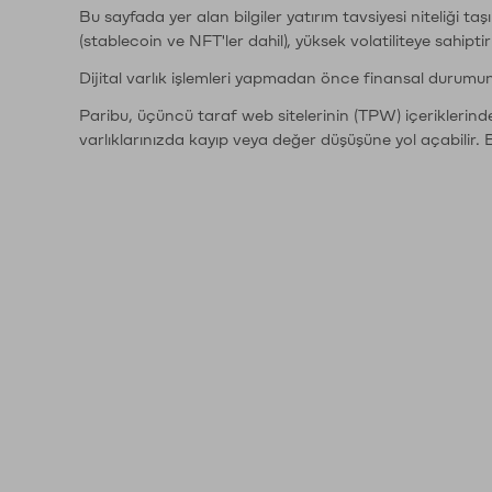
Bu sayfada yer alan bilgiler yatırım tavsiyesi niteliği ta
(stablecoin ve NFT'ler dahil), yüksek volatiliteye sahipti
Dijital varlık işlemleri yapmadan önce finansal durumu
Paribu, üçüncü taraf web sitelerinin (TPW) içeriklerin
varlıklarınızda kayıp veya değer düşüşüne yol açabilir. 