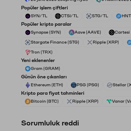
Popüler işlem çiftleri
SYN/TL
CTSI/TL
STG/TL
HNT
Popüler kripto paralar
Synapse (SYN)
Aave (AAVE)
Cartesi
Stargate Finance (STG)
Ripple (XRP)
Tron (TRX)
Yeni eklenenler
Gram (GRAM)
Günün öne çıkanları
Ethereum (ETH)
PSG (PSG)
Stellar 
Kripto para fiyat tahminleri
Bitcoin (BTC)
Ripple (XRP)
Vanar (
Sorumluluk reddi