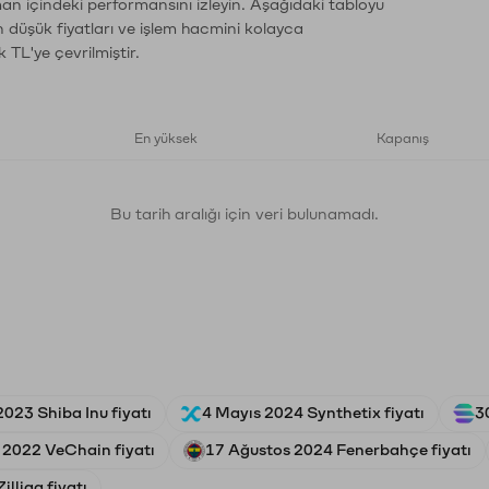
man içindeki performansını izleyin. Aşağıdaki tabloyu
n düşük fiyatları ve işlem hacmini kolayca
 TL'ye çevrilmiştir.
En yüksek
Kapanış
Bu tarih aralığı için veri bulunamadı.
2023 Shiba Inu fiyatı
4 Mayıs 2024 Synthetix fiyatı
3
 2022 VeChain fiyatı
17 Ağustos 2024 Fenerbahçe fiyatı
lliqa fiyatı