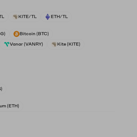
TL
KITE/TL
ETH/TL
SG)
Bitcoin (BTC)
Vanar (VANRY)
Kite (KITE)
)
um (ETH)