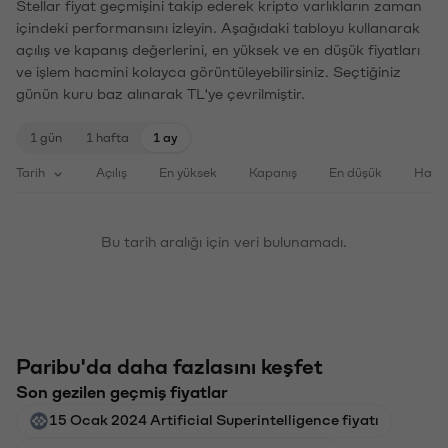
Stellar fiyat geçmişini takip ederek kripto varlıkların zaman
içindeki performansını izleyin. Aşağıdaki tabloyu kullanarak
açılış ve kapanış değerlerini, en yüksek ve en düşük fiyatları
ve işlem hacmini kolayca görüntüleyebilirsiniz. Seçtiğiniz
günün kuru baz alınarak TL'ye çevrilmiştir.
1 gün
1 hafta
1 ay
Tarih
Açılış
En yüksek
Kapanış
En düşük
Haci
Bu tarih aralığı için veri bulunamadı.
Paribu'da daha fazlasını keşfet
Son gezilen geçmiş fiyatlar
15 Ocak 2024 Artificial Superintelligence fiyatı