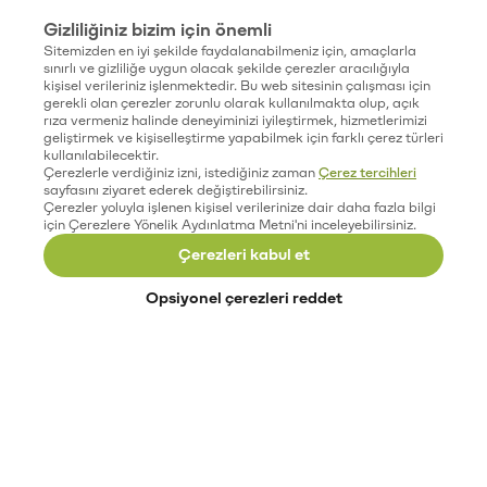
Gizliliğiniz bizim için önemli
Sitemizden en iyi şekilde faydalanabilmeniz için, amaçlarla
sınırlı ve gizliliğe uygun olacak şekilde çerezler aracılığıyla
kişisel verileriniz işlenmektedir. Bu web sitesinin çalışması için
gerekli olan çerezler zorunlu olarak kullanılmakta olup, açık
rıza vermeniz halinde deneyiminizi iyileştirmek, hizmetlerimizi
geliştirmek ve kişiselleştirme yapabilmek için farklı çerez türleri
kullanılabilecektir.
Çerezlerle verdiğiniz izni, istediğiniz zaman
Çerez tercihleri
sayfasını ziyaret ederek değiştirebilirsiniz.
Çerezler yoluyla işlenen kişisel verilerinize dair daha fazla bilgi
için Çerezlere Yönelik Aydınlatma Metni'ni inceleyebilirsiniz.
Çerezleri kabul et
Opsiyonel çerezleri reddet
Paribu’yu keşfet
Eğitimler