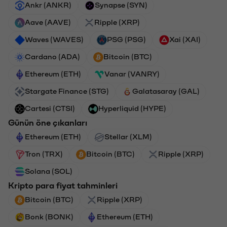
Ankr (ANKR)
Synapse (SYN)
Aave (AAVE)
Ripple (XRP)
Waves (WAVES)
PSG (PSG)
Xai (XAI)
Cardano (ADA)
Bitcoin (BTC)
Ethereum (ETH)
Vanar (VANRY)
Stargate Finance (STG)
Galatasaray (GAL)
Cartesi (CTSI)
Hyperliquid (HYPE)
Günün öne çıkanları
Ethereum (ETH)
Stellar (XLM)
Tron (TRX)
Bitcoin (BTC)
Ripple (XRP)
Solana (SOL)
Kripto para fiyat tahminleri
Bitcoin (BTC)
Ripple (XRP)
Bonk (BONK)
Ethereum (ETH)