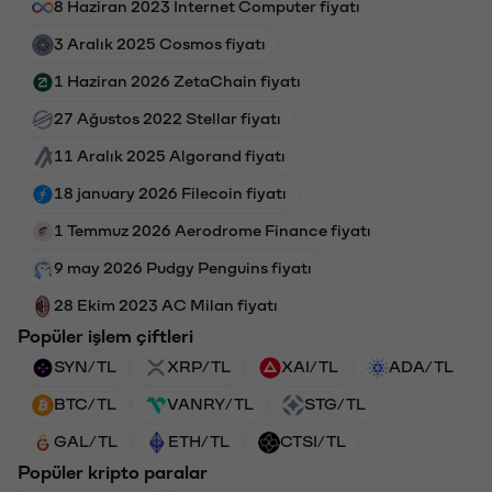
8 Haziran 2023 Internet Computer fiyatı
3 Aralık 2025 Cosmos fiyatı
1 Haziran 2026 ZetaChain fiyatı
27 Ağustos 2022 Stellar fiyatı
11 Aralık 2025 Algorand fiyatı
18 january 2026 Filecoin fiyatı
1 Temmuz 2026 Aerodrome Finance fiyatı
9 may 2026 Pudgy Penguins fiyatı
28 Ekim 2023 AC Milan fiyatı
Popüler işlem çiftleri
SYN/TL
XRP/TL
XAI/TL
ADA/TL
BTC/TL
VANRY/TL
STG/TL
GAL/TL
ETH/TL
CTSI/TL
Popüler kripto paralar