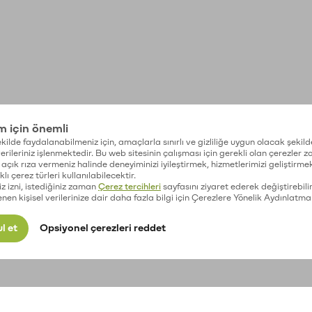
im için önemli
kilde faydalanabilmeniz için, amaçlarla sınırlı ve gizliliğe uygun olacak şekild
 verileriniz işlenmektedir. Bu web sitesinin çalışması için gerekli olan çerezler 
açık rıza vermeniz halinde deneyiminizi iyileştirmek, hizmetlerimizi geliştirmek
lı çerez türleri kullanılabilecektir.
iz izni, istediğiniz zaman
Çerez tercihleri
sayfasını ziyaret ederek değiştirebilir
enen kişisel verilerinize dair daha fazla bilgi için Çerezlere Yönelik Aydınlatma
l et
Opsiyonel çerezleri reddet