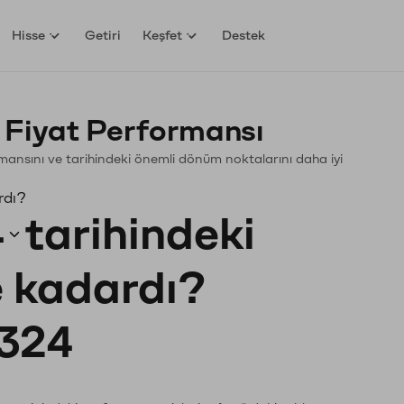
Hisse
Getiri
Keşfet
Destek
 Fiyat Performansı
formansını ve tarihindeki önemli dönüm noktalarını daha iyi
rdı?
4
tarihindeki
e kadardı?
324