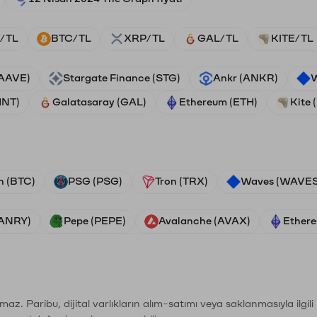
/TL
BTC/TL
XRP/TL
GAL/TL
KITE/TL
(AAVE)
Stargate Finance (STG)
Ankr (ANKR)
W
HNT)
Galatasaray (GAL)
Ethereum (ETH)
Kite 
n (BTC)
PSG (PSG)
Tron (TRX)
Waves (WAVES
VANRY)
Pepe (PEPE)
Avalanche (AVAX)
Ethere
şımaz. Paribu, dijital varlıkların alım-satımı veya saklanmasıyla ilgi