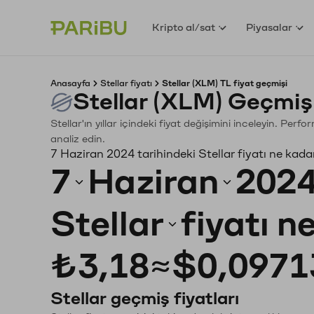
Kripto al/sat
Piyasalar
Anasayfa
Stellar fiyatı
Stellar (XLM) TL fiyat geçmişi
Stellar (XLM) Geçmiş
Stellar'ın yıllar içindeki fiyat değişimini inceleyin. Per
analiz edin.
7 Haziran 2024 tarihindeki Stellar fiyatı ne kada
7
Haziran
202
Stellar
fiyatı n
₺3,18
≈
$0,0971
Stellar geçmiş fiyatları