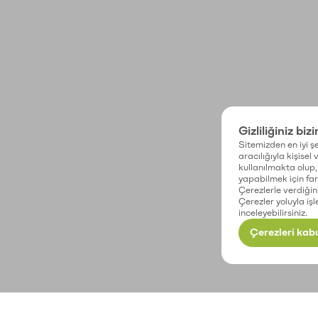
Gizliliğiniz biz
Sitemizden en iyi şe
aracılığıyla kişisel
kullanılmakta olup, 
yapabilmek için fark
Çerezlerle verdiğin
Çerezler yoluyla işl
inceleyebilirsiniz.
Çerezleri kabu