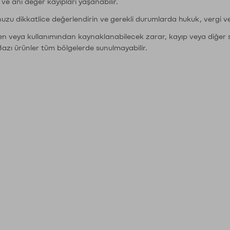
r ve ani değer kayıpları yaşanabilir.
nuzu dikkatlice değerlendirin ve gerekli durumlarda hukuk, vergi v
den veya kullanımından kaynaklanabilecek zarar, kayıp veya diğer 
Bazı ürünler tüm bölgelerde sunulmayabilir.