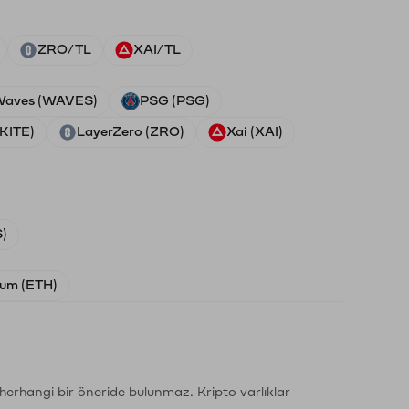
ZRO/TL
XAI/TL
aves (WAVES)
PSG (PSG)
(KITE)
LayerZero (ZRO)
Xai (XAI)
)
um (ETH)
li herhangi bir öneride bulunmaz. Kripto varlıklar