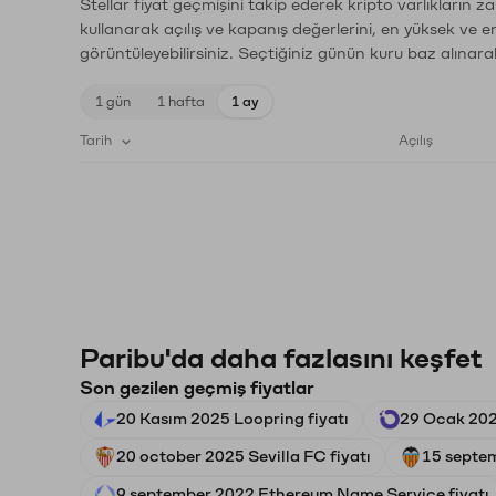
Stellar fiyat geçmişini takip ederek kripto varlıkların 
kullanarak açılış ve kapanış değerlerini, en yüksek ve e
görüntüleyebilirsiniz. Seçtiğiniz günün kuru baz alınarak
1 gün
1 hafta
1 ay
Tarih
Açılış
Paribu'da daha fazlasını keşfet
Son gezilen geçmiş fiyatlar
20 Kasım 2025 Loopring fiyatı
29 Ocak 202
20 october 2025 Sevilla FC fiyatı
15 septem
9 september 2022 Ethereum Name Service fiyatı