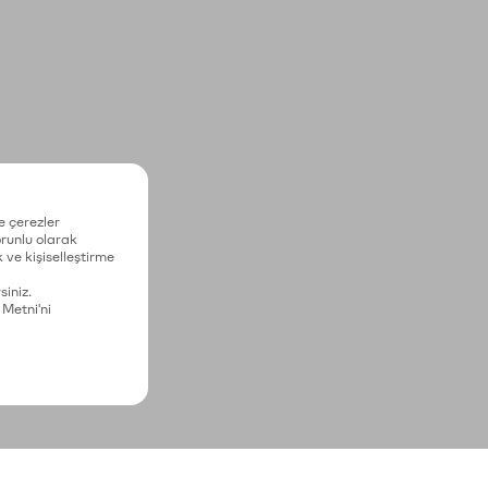
e çerezler
zorunlu olarak
 ve kişiselleştirme
siniz.
 Metni'ni