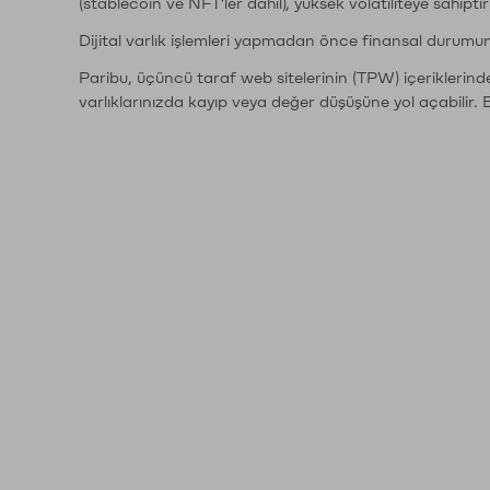
(stablecoin ve NFT'ler dahil), yüksek volatiliteye sahipti
Dijital varlık işlemleri yapmadan önce finansal durumu
Paribu, üçüncü taraf web sitelerinin (TPW) içeriklerin
varlıklarınızda kayıp veya değer düşüşüne yol açabilir. 