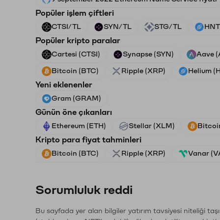
Popüler işlem çiftleri
CTSI/TL
SYN/TL
STG/TL
HNT
Popüler kripto paralar
Cartesi (CTSI)
Synapse (SYN)
Aave 
Bitcoin (BTC)
Ripple (XRP)
Helium (
Yeni eklenenler
Gram (GRAM)
Günün öne çıkanları
Ethereum (ETH)
Stellar (XLM)
Bitcoi
Kripto para fiyat tahminleri
Bitcoin (BTC)
Ripple (XRP)
Vanar (
Sorumluluk reddi
Bu sayfada yer alan bilgiler yatırım tavsiyesi niteliği ta