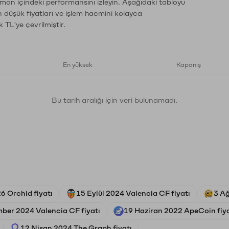
zaman içindeki performansını izleyin. Aşağıdaki tabloyu
n düşük fiyatları ve işlem hacmini kolayca
 TL'ye çevrilmiştir.
En yüksek
Kapanış
Bu tarih aralığı için veri bulunamadı.
6 Orchid fiyatı
15 Eylül 2024 Valencia CF fiyatı
3 Ağ
ber 2024 Valencia CF fiyatı
19 Haziran 2022 ApeCoin fiya
12 Nisan 2024 The Graph fiyatı