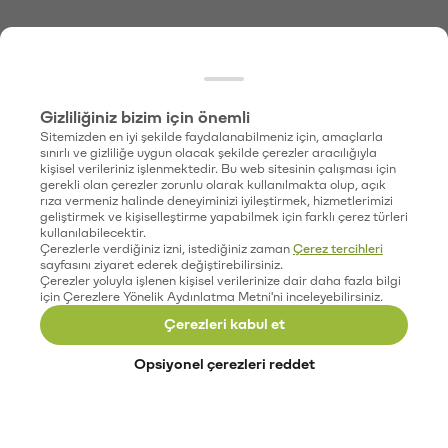
Gizliliğiniz bizim için önemli
Sitemizden en iyi şekilde faydalanabilmeniz için, amaçlarla
sınırlı ve gizliliğe uygun olacak şekilde çerezler aracılığıyla
kişisel verileriniz işlenmektedir. Bu web sitesinin çalışması için
gerekli olan çerezler zorunlu olarak kullanılmakta olup, açık
rıza vermeniz halinde deneyiminizi iyileştirmek, hizmetlerimizi
geliştirmek ve kişiselleştirme yapabilmek için farklı çerez türleri
kullanılabilecektir.
Çerezlerle verdiğiniz izni, istediğiniz zaman
Çerez tercihleri
sayfasını ziyaret ederek değiştirebilirsiniz.
Çerezler yoluyla işlenen kişisel verilerinize dair daha fazla bilgi
için Çerezlere Yönelik Aydınlatma Metni'ni inceleyebilirsiniz.
Çerezleri kabul et
Opsiyonel çerezleri reddet