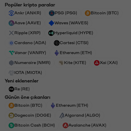
Popüler kripto paralar
Ankr (ANKR)
PSG (PSG)
Bitcoin (BTC)
Aave (AAVE)
Waves (WAVES)
Ripple (XRP)
Hyperliquid (HYPE)
Cardano (ADA)
Cartesi (CTSI)
Vanar (VANRY)
Ethereum (ETH)
Numeraire (NMR)
Kite (KITE)
Xai (XAI)
IOTA (MIOTA)
Yeni eklenenler
Re (RE)
Günün öne çıkanları
Bitcoin (BTC)
Ethereum (ETH)
Dogecoin (DOGE)
Algorand (ALGO)
Bitcoin Cash (BCH)
Avalanche (AVAX)