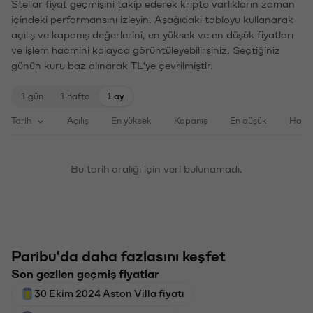
Stellar fiyat geçmişini takip ederek kripto varlıkların zaman
içindeki performansını izleyin. Aşağıdaki tabloyu kullanarak
açılış ve kapanış değerlerini, en yüksek ve en düşük fiyatları
ve işlem hacmini kolayca görüntüleyebilirsiniz. Seçtiğiniz
günün kuru baz alınarak TL'ye çevrilmiştir.
1 gün
1 hafta
1 ay
Tarih
Açılış
En yüksek
Kapanış
En düşük
Haci
Bu tarih aralığı için veri bulunamadı.
Paribu'da daha fazlasını keşfet
Son gezilen geçmiş fiyatlar
30 Ekim 2024 Aston Villa fiyatı