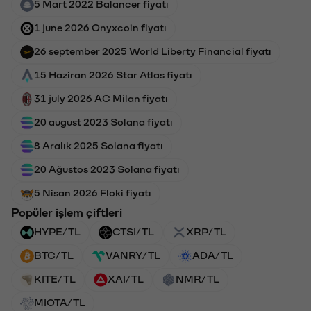
5 Mart 2022 Balancer fiyatı
1 june 2026 Onyxcoin fiyatı
26 september 2025 World Liberty Financial fiyatı
15 Haziran 2026 Star Atlas fiyatı
31 july 2026 AC Milan fiyatı
20 august 2023 Solana fiyatı
8 Aralık 2025 Solana fiyatı
20 Ağustos 2023 Solana fiyatı
5 Nisan 2026 Floki fiyatı
Popüler işlem çiftleri
HYPE/TL
CTSI/TL
XRP/TL
BTC/TL
VANRY/TL
ADA/TL
KITE/TL
XAI/TL
NMR/TL
MIOTA/TL