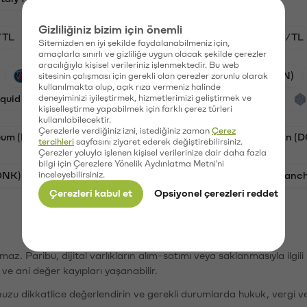
Gizliliğiniz bizim için önemli
/TL
HYPE/TL
GAL/TL
BTC/TL
ETH/TL
Sitemizden en iyi şekilde faydalanabilmeniz için,
amaçlarla sınırlı ve gizliliğe uygun olacak şekilde çerezler
aracılığıyla kişisel verileriniz işlenmektedir. Bu web
PSG (PSG)
Waves (WAVES)
Synapse (SYN)
sitesinin çalışması için gerekli olan çerezler zorunlu olarak
kullanılmakta olup, açık rıza vermeniz halinde
iquid (HYPE)
deneyiminizi iyileştirmek, hizmetlerimizi geliştirmek ve
Galatasaray (GAL)
Orchid (OXT)
kişiselleştirme yapabilmek için farklı çerez türleri
kullanılabilecektir.
Çerezlerle verdiğiniz izni, istediğiniz zaman
Çerez
eum (ETH)
Bat (BAT)
Chiliz (CHZ)
Dogecoin (
tercihleri
sayfasını ziyaret ederek değiştirebilirsiniz.
Çerezler yoluyla işlenen kişisel verilerinize dair daha fazla
bilgi için Çerezlere Yönelik Aydınlatma Metni'ni
ONK)
inceleyebilirsiniz.
Ethereum (ETH)
Synapse (SYN)
Avalanc
Çerezleri kabul et
Opsiyonel çerezleri reddet
şımaz. Paribu, dijital varlıkların alım-satımı veya saklanmasıyla ilgi
r ve ani değer kayıpları yaşanabilir.
nuzu dikkatlice değerlendirin ve gerekli durumlarda hukuk, vergi v