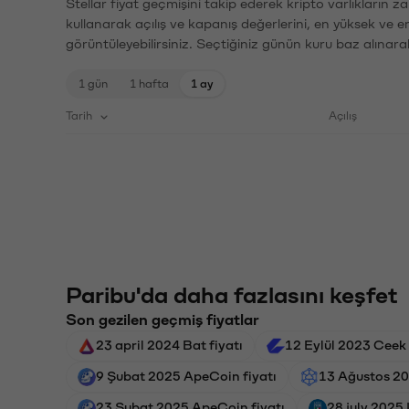
Stellar fiyat geçmişini takip ederek kripto varlıkların 
kullanarak açılış ve kapanış değerlerini, en yüksek ve e
görüntüleyebilirsiniz. Seçtiğiniz günün kuru baz alınarak
1 gün
1 hafta
1 ay
Tarih
Açılış
Paribu'da daha fazlasını keşfet
Son gezilen geçmiş fiyatlar
23 april 2024 Bat fiyatı
12 Eylül 2023 Ceek 
9 Şubat 2025 ApeCoin fiyatı
13 Ağustos 202
23 Şubat 2025 ApeCoin fiyatı
28 july 2025 I