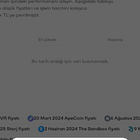
zaman içindeki performansını izleyin. Aşağıdaki tabloyu
n düşük fiyatları ve işlem hacmini kolayca
 TL'ye çevrilmiştir.
En yüksek
Kapanış
Bu tarih aralığı için veri bulunamadı.
VR fiyatı
20 Mart 2024 ApeCoin fiyatı
6 Ağustos 202
5 Storj fiyatı
3 Haziran 2024 The Sandbox fiyatı
9 
taly fiyatı