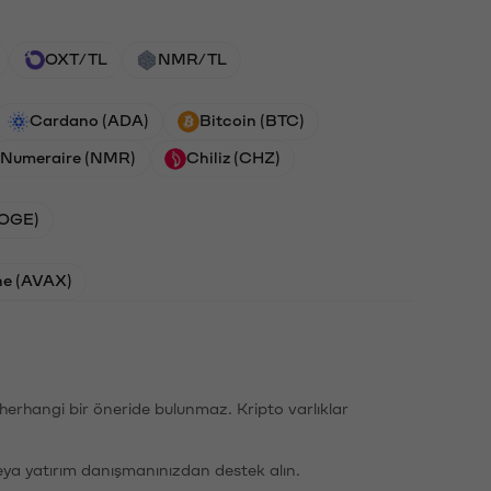
OXT/TL
NMR/TL
Cardano (ADA)
Bitcoin (BTC)
Numeraire (NMR)
Chiliz (CHZ)
DOGE)
he (AVAX)
li herhangi bir öneride bulunmaz. Kripto varlıklar
eya yatırım danışmanınızdan destek alın.