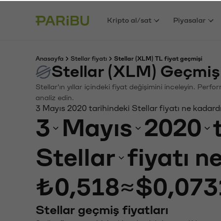
Kripto al/sat
Piyasalar
Anasayfa
Stellar fiyatı
Stellar (XLM) TL fiyat geçmişi
Stellar (XLM) Geçmiş
Stellar'ın yıllar içindeki fiyat değişimini inceleyin. Per
analiz edin.
3 Mayıs 2020 tarihindeki Stellar fiyatı ne kadard
3
Mayıs
2020
Stellar
fiyatı n
₺0,518
≈
$0,073
Stellar geçmiş fiyatları