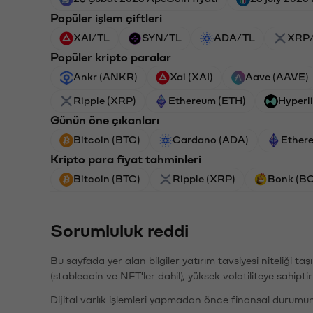
Popüler işlem çiftleri
XAI/TL
SYN/TL
ADA/TL
XRP
Popüler kripto paralar
Ankr (ANKR)
Xai (XAI)
Aave (AAVE)
Ripple (XRP)
Ethereum (ETH)
Hyperl
Günün öne çıkanları
Bitcoin (BTC)
Cardano (ADA)
Ether
Kripto para fiyat tahminleri
Bitcoin (BTC)
Ripple (XRP)
Bonk (B
Sorumluluk reddi
Bu sayfada yer alan bilgiler yatırım tavsiyesi niteliği ta
(stablecoin ve NFT'ler dahil), yüksek volatiliteye sahipti
Dijital varlık işlemleri yapmadan önce finansal durumu