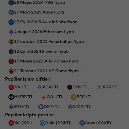
28 Mayıs 2024 PSG fiyatı
27 Mart 2025 Aave fiyatı
23 Eylül 2025 Axie Infinity fiyatı
4 august 2026 Ethereum fiyatı
17 october 2021 Fenerbahçe fiyatı
12 Eylül 2024 Illuvium fiyatı
17 Mayıs 2023 Alfa Romeo fiyatı
21 Temmuz 2021 AS Roma fiyatı
Popüler işlem çiftleri
XAI/TL
ADA/TL
SYN/TL
XRP/TL
HYPE/TL
GAL/TL
BTC/TL
ETH/TL
OXT/TL
NMR/TL
Popüler kripto paralar
Xai (XAI)
Ankr (ANKR)
Aave (AAVE)