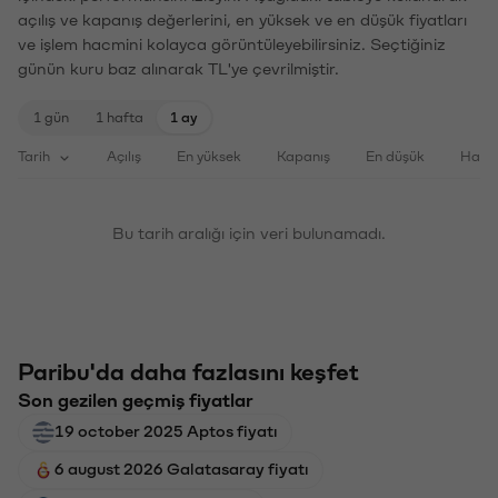
açılış ve kapanış değerlerini, en yüksek ve en düşük fiyatları
ve işlem hacmini kolayca görüntüleyebilirsiniz. Seçtiğiniz
günün kuru baz alınarak TL'ye çevrilmiştir.
1 gün
1 hafta
1 ay
Tarih
Açılış
En yüksek
Kapanış
En düşük
Haci
Bu tarih aralığı için veri bulunamadı.
Paribu'da daha fazlasını keşfet
Son gezilen geçmiş fiyatlar
19 october 2025 Aptos fiyatı
6 august 2026 Galatasaray fiyatı