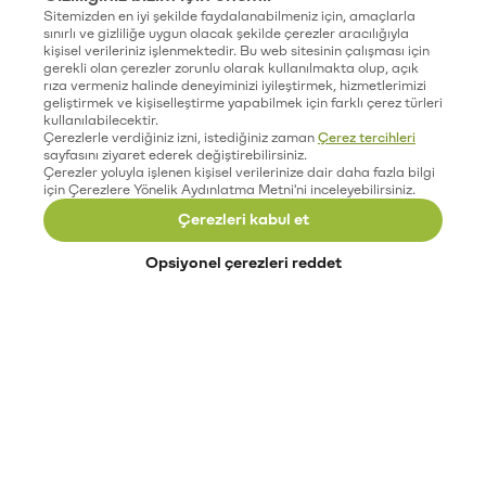
Sitemizden en iyi şekilde faydalanabilmeniz için, amaçlarla
sınırlı ve gizliliğe uygun olacak şekilde çerezler aracılığıyla
kişisel verileriniz işlenmektedir. Bu web sitesinin çalışması için
gerekli olan çerezler zorunlu olarak kullanılmakta olup, açık
rıza vermeniz halinde deneyiminizi iyileştirmek, hizmetlerimizi
geliştirmek ve kişiselleştirme yapabilmek için farklı çerez türleri
kullanılabilecektir.
Çerezlerle verdiğiniz izni, istediğiniz zaman
Çerez tercihleri
sayfasını ziyaret ederek değiştirebilirsiniz.
Çerezler yoluyla işlenen kişisel verilerinize dair daha fazla bilgi
için Çerezlere Yönelik Aydınlatma Metni'ni inceleyebilirsiniz.
Çerezleri kabul et
Opsiyonel çerezleri reddet
Paribu’yu keşfet
Eğitimler
Etkinlikler
Açık pozisyonlar