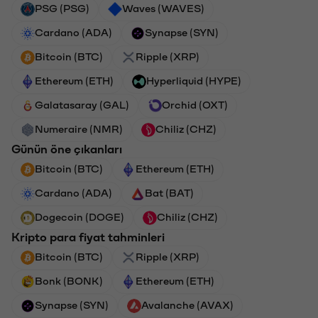
PSG (PSG)
Waves (WAVES)
Cardano (ADA)
Synapse (SYN)
Bitcoin (BTC)
Ripple (XRP)
Ethereum (ETH)
Hyperliquid (HYPE)
Galatasaray (GAL)
Orchid (OXT)
Numeraire (NMR)
Chiliz (CHZ)
Günün öne çıkanları
Bitcoin (BTC)
Ethereum (ETH)
Cardano (ADA)
Bat (BAT)
Dogecoin (DOGE)
Chiliz (CHZ)
Kripto para fiyat tahminleri
Bitcoin (BTC)
Ripple (XRP)
Bonk (BONK)
Ethereum (ETH)
Synapse (SYN)
Avalanche (AVAX)