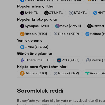
Popüler işlem çiftleri
SYN/TL
CTSI/TL
STG/TL
HNT
Popüler kripto paralar
Synapse (SYN)
Aave (AAVE)
Cartesi
Bitcoin (BTC)
Ripple (XRP)
Helium (
Yeni eklenenler
Gram (GRAM)
Günün öne çıkanları
Ethereum (ETH)
PSG (PSG)
Stellar 
Kripto para fiyat tahminleri
Bitcoin (BTC)
Ripple (XRP)
Vanar (
Sorumluluk reddi
Bu sayfada yer alan bilgiler yatırım tavsiyesi niteliği ta