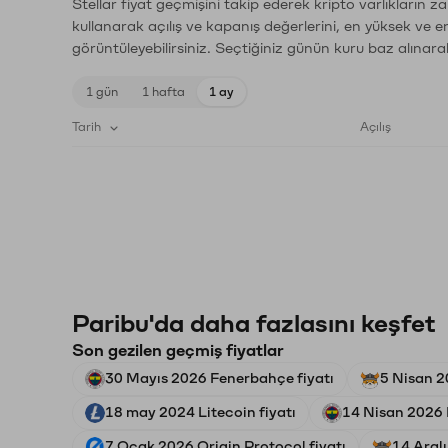
Stellar fiyat geçmişini takip ederek kripto varlıkların 
kullanarak açılış ve kapanış değerlerini, en yüksek ve e
görüntüleyebilirsiniz. Seçtiğiniz günün kuru baz alınarak
1 gün
1 hafta
1 ay
Tarih
Açılış
Paribu'da daha fazlasını keşfet
Son gezilen geçmiş fiyatlar
30 Mayıs 2026 Fenerbahçe fiyatı
5 Nisan 20
18 may 2024 Litecoin fiyatı
14 Nisan 2026 
7 Ocak 2026 Origin Protocol fiyatı
14 Aralı