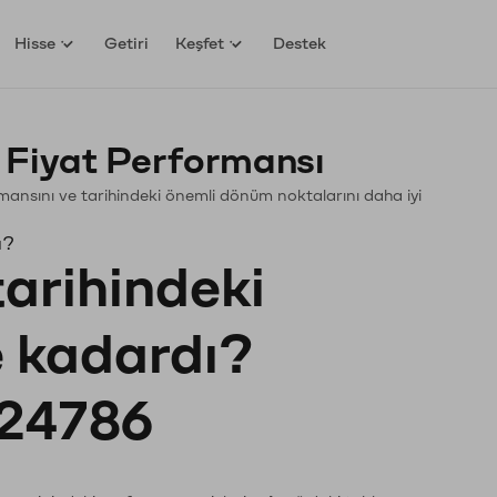
Hisse
Getiri
Keşfet
Destek
 Fiyat Performansı
formansını ve tarihindeki önemli dönüm noktalarını daha iyi
ı?
tarihindeki
e kadardı?
24786