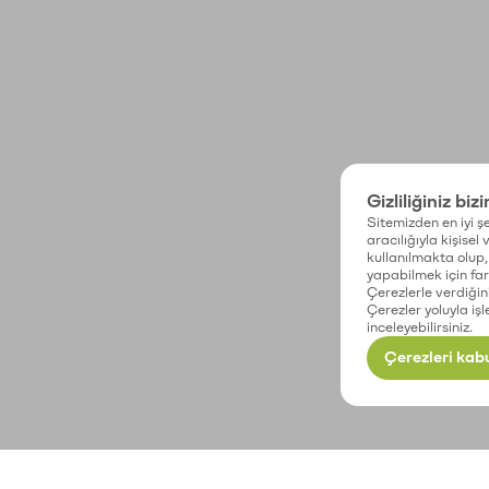
Gizliliğiniz biz
Sitemizden en iyi şe
aracılığıyla kişisel
kullanılmakta olup, 
yapabilmek için fark
Çerezlerle verdiğin
Çerezler yoluyla işl
inceleyebilirsiniz.
Çerezleri kabu