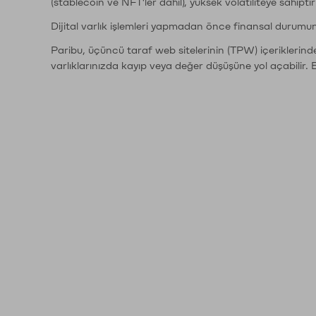
(stablecoin ve NFT'ler dahil), yüksek volatiliteye sahipti
Dijital varlık işlemleri yapmadan önce finansal durumu
Paribu, üçüncü taraf web sitelerinin (TPW) içeriklerin
varlıklarınızda kayıp veya değer düşüşüne yol açabilir. 