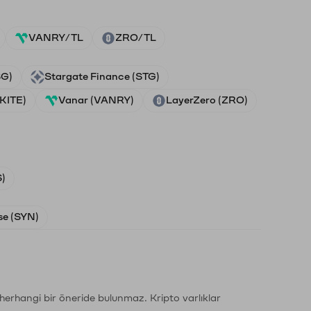
VANRY/TL
ZRO/TL
SG)
Stargate Finance (STG)
(KITE)
Vanar (VANRY)
LayerZero (ZRO)
)
e (SYN)
li herhangi bir öneride bulunmaz. Kripto varlıklar