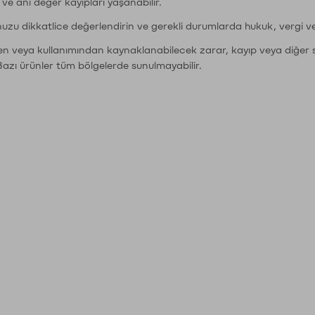
r ve ani değer kayıpları yaşanabilir.
nuzu dikkatlice değerlendirin ve gerekli durumlarda hukuk, vergi v
den veya kullanımından kaynaklanabilecek zarar, kayıp veya diğer 
Bazı ürünler tüm bölgelerde sunulmayabilir.