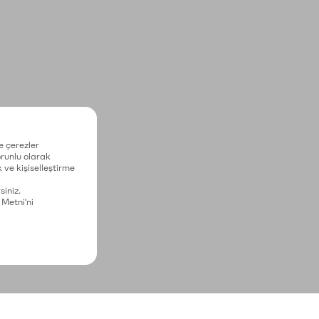
e çerezler
zorunlu olarak
 ve kişiselleştirme
siniz.
 Metni'ni