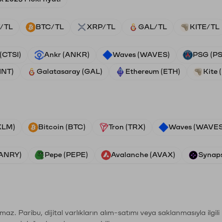
/TL
BTC/TL
XRP/TL
GAL/TL
KITE/TL
 (CTSI)
Ankr (ANKR)
Waves (WAVES)
PSG (P
HNT)
Galatasaray (GAL)
Ethereum (ETH)
Kite 
(XLM)
Bitcoin (BTC)
Tron (TRX)
Waves (WAVES
VANRY)
Pepe (PEPE)
Avalanche (AVAX)
Synaps
şımaz. Paribu, dijital varlıkların alım-satımı veya saklanmasıyla ilgi