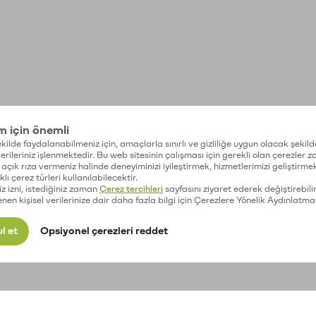
im için önemli
kilde faydalanabilmeniz için, amaçlarla sınırlı ve gizliliğe uygun olacak şekild
 verileriniz işlenmektedir. Bu web sitesinin çalışması için gerekli olan çerezler 
açık rıza vermeniz halinde deneyiminizi iyileştirmek, hizmetlerimizi geliştirmek
lı çerez türleri kullanılabilecektir.
iz izni, istediğiniz zaman
Çerez tercihleri
sayfasını ziyaret ederek değiştirebilir
enen kişisel verilerinize dair daha fazla bilgi için Çerezlere Yönelik Aydınlatma
l et
Opsiyonel çerezleri reddet