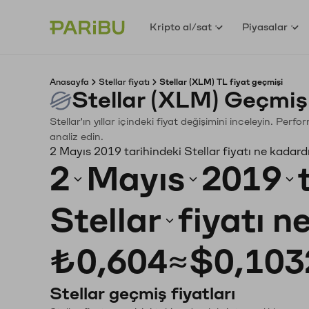
Kripto al/sat
Piyasalar
Anasayfa
Stellar fiyatı
Stellar (XLM) TL fiyat geçmişi
Stellar (XLM) Geçmiş
Stellar'ın yıllar içindeki fiyat değişimini inceleyin. Per
analiz edin.
2 Mayıs 2019 tarihindeki Stellar fiyatı ne kadard
2
Mayıs
2019
Stellar
fiyatı n
₺0,604
≈
$0,103
Stellar geçmiş fiyatları