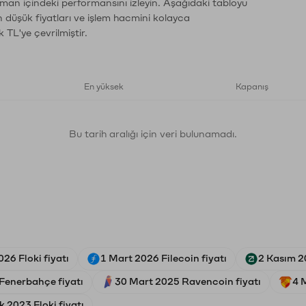
zaman içindeki performansını izleyin. Aşağıdaki tabloyu
n düşük fiyatları ve işlem hacmini kolayca
 TL'ye çevrilmiştir.
En yüksek
Kapanış
Bu tarih aralığı için veri bulunamadı.
26 Floki fiyatı
1 Mart 2026 Filecoin fiyatı
2 Kasım 2
Fenerbahçe fiyatı
30 Mart 2025 Ravencoin fiyatı
4 
k 2023 Floki fiyatı