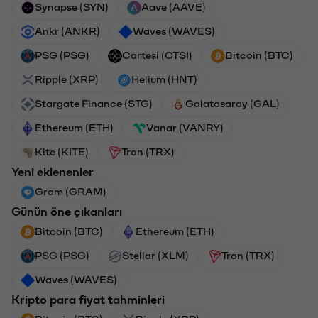
Synapse (SYN)
Aave (AAVE)
Ankr (ANKR)
Waves (WAVES)
PSG (PSG)
Cartesi (CTSI)
Bitcoin (BTC)
Ripple (XRP)
Helium (HNT)
Stargate Finance (STG)
Galatasaray (GAL)
Ethereum (ETH)
Vanar (VANRY)
Kite (KITE)
Tron (TRX)
Yeni eklenenler
Gram (GRAM)
Günün öne çıkanları
Bitcoin (BTC)
Ethereum (ETH)
PSG (PSG)
Stellar (XLM)
Tron (TRX)
Waves (WAVES)
Kripto para fiyat tahminleri