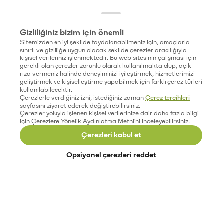
Gizliliğiniz bizim için önemli
Sitemizden en iyi şekilde faydalanabilmeniz için, amaçlarla
sınırlı ve gizliliğe uygun olacak şekilde çerezler aracılığıyla
kişisel verileriniz işlenmektedir. Bu web sitesinin çalışması için
gerekli olan çerezler zorunlu olarak kullanılmakta olup, açık
rıza vermeniz halinde deneyiminizi iyileştirmek, hizmetlerimizi
geliştirmek ve kişiselleştirme yapabilmek için farklı çerez türleri
kullanılabilecektir.
Çerezlerle verdiğiniz izni, istediğiniz zaman
Çerez tercihleri
sayfasını ziyaret ederek değiştirebilirsiniz.
Çerezler yoluyla işlenen kişisel verilerinize dair daha fazla bilgi
için Çerezlere Yönelik Aydınlatma Metni'ni inceleyebilirsiniz.
Çerezleri kabul et
Opsiyonel çerezleri reddet