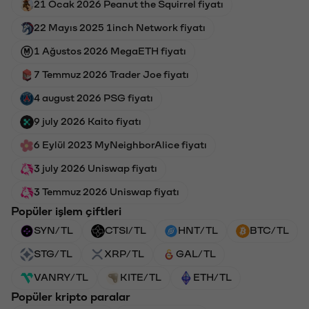
21 Ocak 2026 Peanut the Squirrel fiyatı
22 Mayıs 2025 1inch Network fiyatı
1 Ağustos 2026 MegaETH fiyatı
7 Temmuz 2026 Trader Joe fiyatı
4 august 2026 PSG fiyatı
9 july 2026 Kaito fiyatı
6 Eylül 2023 MyNeighborAlice fiyatı
3 july 2026 Uniswap fiyatı
3 Temmuz 2026 Uniswap fiyatı
Popüler işlem çiftleri
SYN/TL
CTSI/TL
HNT/TL
BTC/TL
STG/TL
XRP/TL
GAL/TL
VANRY/TL
KITE/TL
ETH/TL
Popüler kripto paralar