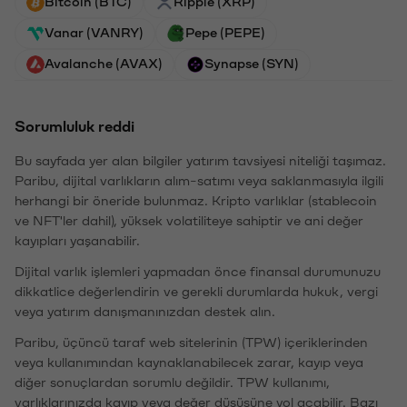
Bitcoin (BTC)
Ripple (XRP)
Vanar (VANRY)
Pepe (PEPE)
Avalanche (AVAX)
Synapse (SYN)
Sorumluluk reddi
Bu sayfada yer alan bilgiler yatırım tavsiyesi niteliği taşımaz.
Paribu, dijital varlıkların alım-satımı veya saklanmasıyla ilgili
herhangi bir öneride bulunmaz. Kripto varlıklar (stablecoin
ve NFT'ler dahil), yüksek volatiliteye sahiptir ve ani değer
kayıpları yaşanabilir.
Dijital varlık işlemleri yapmadan önce finansal durumunuzu
dikkatlice değerlendirin ve gerekli durumlarda hukuk, vergi
veya yatırım danışmanınızdan destek alın.
Paribu, üçüncü taraf web sitelerinin (TPW) içeriklerinden
veya kullanımından kaynaklanabilecek zarar, kayıp veya
diğer sonuçlardan sorumlu değildir. TPW kullanımı,
varlıklarınızda kayıp veya değer düşüşüne yol açabilir. Bazı