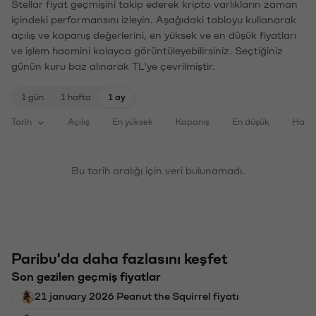
Stellar fiyat geçmişini takip ederek kripto varlıkların zaman
içindeki performansını izleyin. Aşağıdaki tabloyu kullanarak
açılış ve kapanış değerlerini, en yüksek ve en düşük fiyatları
ve işlem hacmini kolayca görüntüleyebilirsiniz. Seçtiğiniz
günün kuru baz alınarak TL'ye çevrilmiştir.
1 gün
1 hafta
1 ay
Tarih
Açılış
En yüksek
Kapanış
En düşük
Haci
Bu tarih aralığı için veri bulunamadı.
Paribu'da daha fazlasını keşfet
Son gezilen geçmiş fiyatlar
21 january 2026 Peanut the Squirrel fiyatı