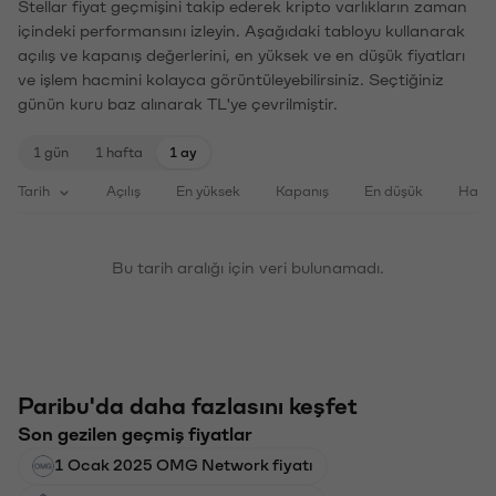
Stellar fiyat geçmişini takip ederek kripto varlıkların zaman
içindeki performansını izleyin. Aşağıdaki tabloyu kullanarak
açılış ve kapanış değerlerini, en yüksek ve en düşük fiyatları
ve işlem hacmini kolayca görüntüleyebilirsiniz. Seçtiğiniz
günün kuru baz alınarak TL'ye çevrilmiştir.
1 gün
1 hafta
1 ay
Tarih
Açılış
En yüksek
Kapanış
En düşük
Haci
Bu tarih aralığı için veri bulunamadı.
Paribu'da daha fazlasını keşfet
Son gezilen geçmiş fiyatlar
1 Ocak 2025 OMG Network fiyatı