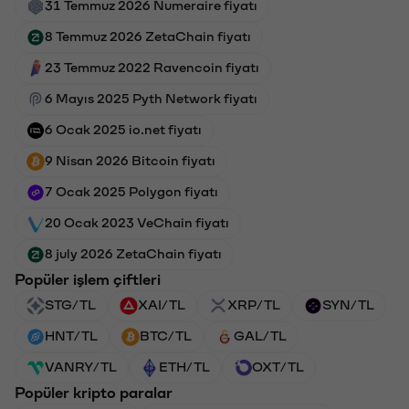
31 Temmuz 2026 Numeraire fiyatı
8 Temmuz 2026 ZetaChain fiyatı
23 Temmuz 2022 Ravencoin fiyatı
6 Mayıs 2025 Pyth Network fiyatı
6 Ocak 2025 io.net fiyatı
9 Nisan 2026 Bitcoin fiyatı
7 Ocak 2025 Polygon fiyatı
20 Ocak 2023 VeChain fiyatı
8 july 2026 ZetaChain fiyatı
Popüler işlem çiftleri
STG/TL
XAI/TL
XRP/TL
SYN/TL
HNT/TL
BTC/TL
GAL/TL
VANRY/TL
ETH/TL
OXT/TL
Popüler kripto paralar