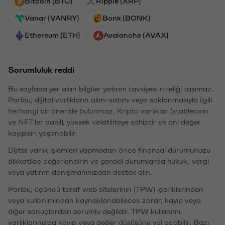
Bitcoin (BTC)
Ripple (XRP)
Vanar (VANRY)
Bonk (BONK)
Ethereum (ETH)
Avalanche (AVAX)
Sorumluluk reddi
Bu sayfada yer alan bilgiler yatırım tavsiyesi niteliği taşımaz.
Paribu, dijital varlıkların alım-satımı veya saklanmasıyla ilgili
herhangi bir öneride bulunmaz. Kripto varlıklar (stablecoin
ve NFT'ler dahil), yüksek volatiliteye sahiptir ve ani değer
kayıpları yaşanabilir.
Dijital varlık işlemleri yapmadan önce finansal durumunuzu
dikkatlice değerlendirin ve gerekli durumlarda hukuk, vergi
veya yatırım danışmanınızdan destek alın.
Paribu, üçüncü taraf web sitelerinin (TPW) içeriklerinden
veya kullanımından kaynaklanabilecek zarar, kayıp veya
diğer sonuçlardan sorumlu değildir. TPW kullanımı,
varlıklarınızda kayıp veya değer düşüşüne yol açabilir. Bazı