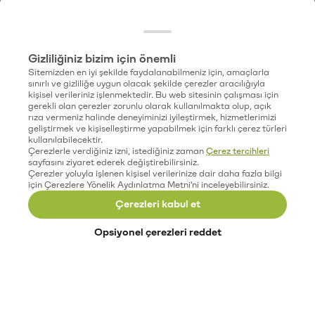
Gizliliğiniz bizim için önemli
Sitemizden en iyi şekilde faydalanabilmeniz için, amaçlarla
sınırlı ve gizliliğe uygun olacak şekilde çerezler aracılığıyla
kişisel verileriniz işlenmektedir. Bu web sitesinin çalışması için
gerekli olan çerezler zorunlu olarak kullanılmakta olup, açık
rıza vermeniz halinde deneyiminizi iyileştirmek, hizmetlerimizi
geliştirmek ve kişiselleştirme yapabilmek için farklı çerez türleri
kullanılabilecektir.
Çerezlerle verdiğiniz izni, istediğiniz zaman
Çerez tercihleri
sayfasını ziyaret ederek değiştirebilirsiniz.
Çerezler yoluyla işlenen kişisel verilerinize dair daha fazla bilgi
için Çerezlere Yönelik Aydınlatma Metni'ni inceleyebilirsiniz.
Çerezleri kabul et
Opsiyonel çerezleri reddet