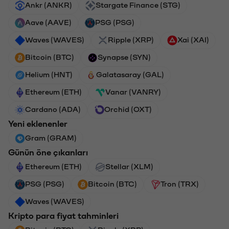
Ankr (ANKR)
Stargate Finance (STG)
Aave (AAVE)
PSG (PSG)
Waves (WAVES)
Ripple (XRP)
Xai (XAI)
Bitcoin (BTC)
Synapse (SYN)
Helium (HNT)
Galatasaray (GAL)
Ethereum (ETH)
Vanar (VANRY)
Cardano (ADA)
Orchid (OXT)
Yeni eklenenler
Gram (GRAM)
Günün öne çıkanları
Ethereum (ETH)
Stellar (XLM)
PSG (PSG)
Bitcoin (BTC)
Tron (TRX)
Waves (WAVES)
Kripto para fiyat tahminleri