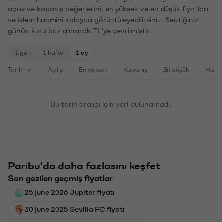
açılış ve kapanış değerlerini, en yüksek ve en düşük fiyatları
ve işlem hacmini kolayca görüntüleyebilirsiniz. Seçtiğiniz
günün kuru baz alınarak TL'ye çevrilmiştir.
1 gün
1 hafta
1 ay
Tarih
Açılış
En yüksek
Kapanış
En düşük
Haci
Bu tarih aralığı için veri bulunamadı.
Paribu'da daha fazlasını keşfet
Son gezilen geçmiş fiyatlar
25 june 2026 Jupiter fiyatı
30 june 2025 Sevilla FC fiyatı