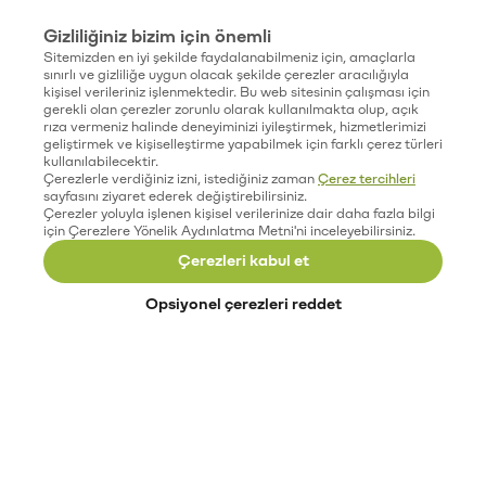
Gizliliğiniz bizim için önemli
Sitemizden en iyi şekilde faydalanabilmeniz için, amaçlarla
sınırlı ve gizliliğe uygun olacak şekilde çerezler aracılığıyla
kişisel verileriniz işlenmektedir. Bu web sitesinin çalışması için
gerekli olan çerezler zorunlu olarak kullanılmakta olup, açık
rıza vermeniz halinde deneyiminizi iyileştirmek, hizmetlerimizi
geliştirmek ve kişiselleştirme yapabilmek için farklı çerez türleri
kullanılabilecektir.
Çerezlerle verdiğiniz izni, istediğiniz zaman
Çerez tercihleri
sayfasını ziyaret ederek değiştirebilirsiniz.
Çerezler yoluyla işlenen kişisel verilerinize dair daha fazla bilgi
için Çerezlere Yönelik Aydınlatma Metni'ni inceleyebilirsiniz.
Çerezleri kabul et
Opsiyonel çerezleri reddet
Paribu’yu keşfet