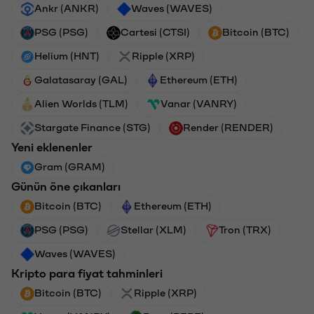
Ankr (ANKR)
Waves (WAVES)
PSG (PSG)
Cartesi (CTSI)
Bitcoin (BTC)
Helium (HNT)
Ripple (XRP)
Galatasaray (GAL)
Ethereum (ETH)
Alien Worlds (TLM)
Vanar (VANRY)
Stargate Finance (STG)
Render (RENDER)
Yeni eklenenler
Gram (GRAM)
Günün öne çıkanları
Bitcoin (BTC)
Ethereum (ETH)
PSG (PSG)
Stellar (XLM)
Tron (TRX)
Waves (WAVES)
Kripto para fiyat tahminleri
Bitcoin (BTC)
Ripple (XRP)