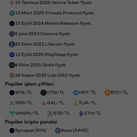
10 Temmuz 2026 Venice Token fiyatı
13 Mart 2025 Virtuals Protocol fiyatı
15 Eylül 2024 Manta Network fiyatı
5 june 2024 Cosmos fiyatı
20 Ekim 2023 Litecoin fiyatı
12 Eylül 2025 PlayDapp fiyatı
8 Ekim 2025 Skale fiyatı
28 Kasım 2025 Lido DAO fiyatı
Popüler işlem çiftleri
SYN/TL
CTSI/TL
HNT/TL
BTC/TL
XRP/TL
GAL/TL
TLM/TL
VANRY/TL
STG/TL
ETH/TL
Popüler kripto paralar
Synapse (SYN)
Aave (AAVE)