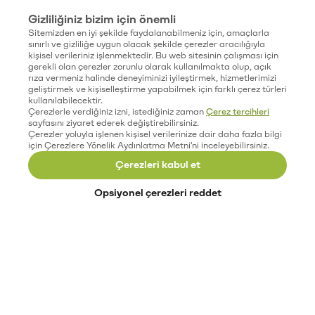
Gizliliğiniz bizim için önemli
Sitemizden en iyi şekilde faydalanabilmeniz için, amaçlarla
sınırlı ve gizliliğe uygun olacak şekilde çerezler aracılığıyla
kişisel verileriniz işlenmektedir. Bu web sitesinin çalışması için
gerekli olan çerezler zorunlu olarak kullanılmakta olup, açık
rıza vermeniz halinde deneyiminizi iyileştirmek, hizmetlerimizi
geliştirmek ve kişiselleştirme yapabilmek için farklı çerez türleri
kullanılabilecektir.
Çerezlerle verdiğiniz izni, istediğiniz zaman
Çerez tercihleri
sayfasını ziyaret ederek değiştirebilirsiniz.
Çerezler yoluyla işlenen kişisel verilerinize dair daha fazla bilgi
için Çerezlere Yönelik Aydınlatma Metni'ni inceleyebilirsiniz.
Çerezleri kabul et
Opsiyonel çerezleri reddet
Paribu’yu keşfet
Eğitimler