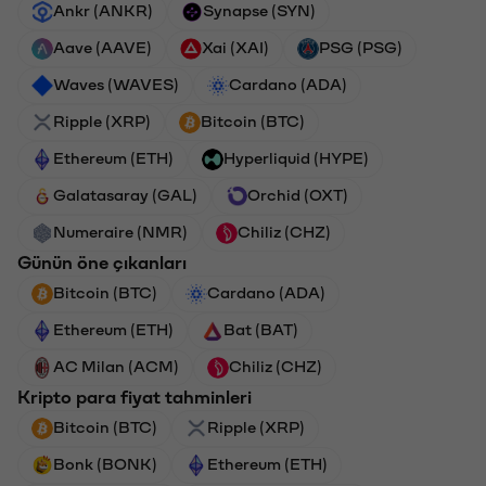
Ankr (ANKR)
Synapse (SYN)
Aave (AAVE)
Xai (XAI)
PSG (PSG)
Waves (WAVES)
Cardano (ADA)
Ripple (XRP)
Bitcoin (BTC)
Ethereum (ETH)
Hyperliquid (HYPE)
Galatasaray (GAL)
Orchid (OXT)
Numeraire (NMR)
Chiliz (CHZ)
Günün öne çıkanları
Bitcoin (BTC)
Cardano (ADA)
Ethereum (ETH)
Bat (BAT)
AC Milan (ACM)
Chiliz (CHZ)
Kripto para fiyat tahminleri
Bitcoin (BTC)
Ripple (XRP)
Bonk (BONK)
Ethereum (ETH)