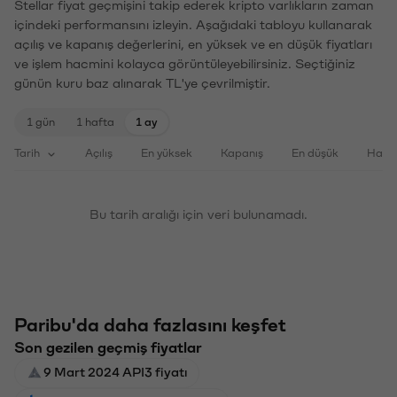
Stellar fiyat geçmişini takip ederek kripto varlıkların zaman
içindeki performansını izleyin. Aşağıdaki tabloyu kullanarak
açılış ve kapanış değerlerini, en yüksek ve en düşük fiyatları
ve işlem hacmini kolayca görüntüleyebilirsiniz. Seçtiğiniz
günün kuru baz alınarak TL'ye çevrilmiştir.
1 gün
1 hafta
1 ay
Tarih
Açılış
En yüksek
Kapanış
En düşük
Haci
Bu tarih aralığı için veri bulunamadı.
Paribu'da daha fazlasını keşfet
Son gezilen geçmiş fiyatlar
9 Mart 2024 API3 fiyatı