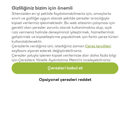
Gizliliğiniz bizim için önemli
Sitemizden en iyi şekilde faydalanabilmeniz için, amaçlarla
sınırlı ve gizliliğe uygun olacak şekilde çerezler aracılığıyla
kişisel verileriniz işlenmektedir. Bu web sitesinin çalışması için
gerekli olan çerezler zorunlu olarak kullanılmakta olup, açık
rıza vermeniz halinde deneyiminizi iyileştirmek, hizmetlerimizi
geliştirmek ve kişiselleştirme yapabilmek için farklı çerez türleri
kullanılabilecektir.
Çerezlerle verdiğiniz izni, istediğiniz zaman
Çerez tercihleri
sayfasını ziyaret ederek değiştirebilirsiniz.
Çerezler yoluyla işlenen kişisel verilerinize dair daha fazla bilgi
için Çerezlere Yönelik Aydınlatma Metni'ni inceleyebilirsiniz.
Çerezleri kabul et
Opsiyonel çerezleri reddet
Paribu’yu keşfet
Eğitimler