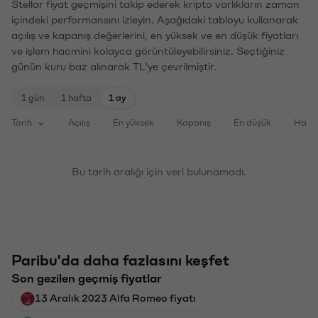
Stellar fiyat geçmişini takip ederek kripto varlıkların zaman
içindeki performansını izleyin. Aşağıdaki tabloyu kullanarak
açılış ve kapanış değerlerini, en yüksek ve en düşük fiyatları
ve işlem hacmini kolayca görüntüleyebilirsiniz. Seçtiğiniz
günün kuru baz alınarak TL'ye çevrilmiştir.
1 gün
1 hafta
1 ay
Tarih
Açılış
En yüksek
Kapanış
En düşük
Haci
Bu tarih aralığı için veri bulunamadı.
Paribu'da daha fazlasını keşfet
Son gezilen geçmiş fiyatlar
13 Aralık 2023 Alfa Romeo fiyatı