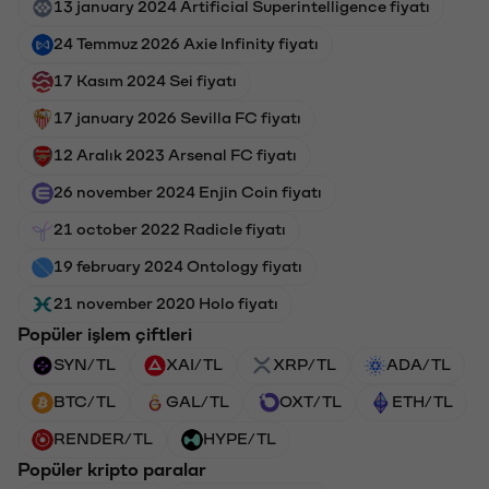
13 january 2024 Artificial Superintelligence fiyatı
24 Temmuz 2026 Axie Infinity fiyatı
17 Kasım 2024 Sei fiyatı
17 january 2026 Sevilla FC fiyatı
12 Aralık 2023 Arsenal FC fiyatı
26 november 2024 Enjin Coin fiyatı
21 october 2022 Radicle fiyatı
19 february 2024 Ontology fiyatı
21 november 2020 Holo fiyatı
Popüler işlem çiftleri
SYN/TL
XAI/TL
XRP/TL
ADA/TL
BTC/TL
GAL/TL
OXT/TL
ETH/TL
RENDER/TL
HYPE/TL
Popüler kripto paralar