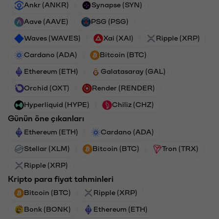
Ankr (ANKR)
Synapse (SYN)
Aave (AAVE)
PSG (PSG)
Waves (WAVES)
Xai (XAI)
Ripple (XRP)
Cardano (ADA)
Bitcoin (BTC)
Ethereum (ETH)
Galatasaray (GAL)
Orchid (OXT)
Render (RENDER)
Hyperliquid (HYPE)
Chiliz (CHZ)
Günün öne çıkanları
Ethereum (ETH)
Cardano (ADA)
Stellar (XLM)
Bitcoin (BTC)
Tron (TRX)
Ripple (XRP)
Kripto para fiyat tahminleri
Bitcoin (BTC)
Ripple (XRP)
Bonk (BONK)
Ethereum (ETH)