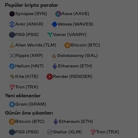
Popüler kripto paralar
Synapse (SYN)
Aave (AAVE)
Ankr (ANKR)
Waves (WAVES)
PSG (PSG)
Vanar (VANRY)
Alien Worlds (TLM)
Bitcoin (BTC)
Ripple (XRP)
Galatasaray (GAL)
Helium (HNT)
Ethereum (ETH)
Kite (KITE)
Render (RENDER)
Tron (TRX)
Yeni eklenenler
Gram (GRAM)
Günün öne çıkanları
Bitcoin (BTC)
Ethereum (ETH)
PSG (PSG)
Stellar (XLM)
Tron (TRX)