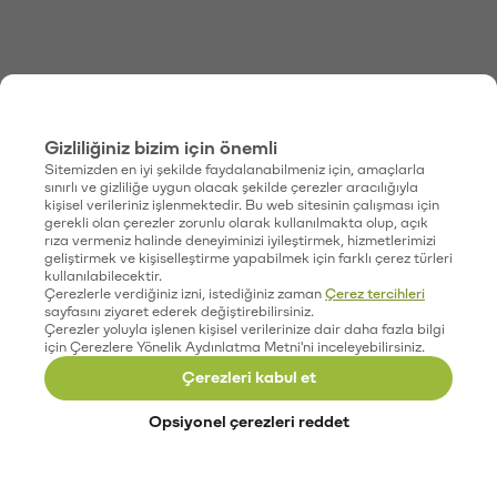
Gizliliğiniz bizim için önemli
Sitemizden en iyi şekilde faydalanabilmeniz için, amaçlarla
sınırlı ve gizliliğe uygun olacak şekilde çerezler aracılığıyla
kişisel verileriniz işlenmektedir. Bu web sitesinin çalışması için
gerekli olan çerezler zorunlu olarak kullanılmakta olup, açık
rıza vermeniz halinde deneyiminizi iyileştirmek, hizmetlerimizi
geliştirmek ve kişiselleştirme yapabilmek için farklı çerez türleri
kullanılabilecektir.
Çerezlerle verdiğiniz izni, istediğiniz zaman
Çerez tercihleri
sayfasını ziyaret ederek değiştirebilirsiniz.
Çerezler yoluyla işlenen kişisel verilerinize dair daha fazla bilgi
için Çerezlere Yönelik Aydınlatma Metni'ni inceleyebilirsiniz.
Çerezleri kabul et
Opsiyonel çerezleri reddet