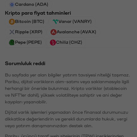
Cardano (ADA)
Kripto para fiyat tahminleri
Bitcoin (BTC)
Vanar (VANRY)
Ripple (XRP)
Avalanche (AVAX)
Pepe (PEPE)
Chiliz (CHZ)
Sorumluluk reddi
Bu sayfada yer alan bilgiler yatırım tavsiyesi niteliği taşımaz.
Paribu, dijital varlıkların alım-satımı veya saklanmasıyla ilgili
herhangi bir öneride bulunmaz. Kripto varlıklar (stablecoin
ve NFT'ler dahil), yüksek volatiliteye sahiptir ve ani değer
kayıpları yaşanabilir.
Dijital varlık işlemleri yapmadan önce finansal durumunuzu
dikkatlice değerlendirin ve gerekli durumlarda hukuk, vergi
veya yatırım danışmanınızdan destek alın.
Paribu, üçüncü taraf web sitelerinin (TPW) içeriklerinden