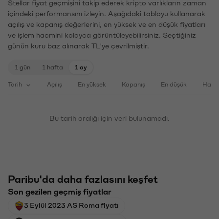
Stellar fiyat geçmişini takip ederek kripto varlıkların zaman
içindeki performansını izleyin. Aşağıdaki tabloyu kullanarak
açılış ve kapanış değerlerini, en yüksek ve en düşük fiyatları
ve işlem hacmini kolayca görüntüleyebilirsiniz. Seçtiğiniz
günün kuru baz alınarak TL'ye çevrilmiştir.
1 gün
1 hafta
1 ay
Tarih
Açılış
En yüksek
Kapanış
En düşük
Haci
Bu tarih aralığı için veri bulunamadı.
Paribu'da daha fazlasını keşfet
Son gezilen geçmiş fiyatlar
3 Eylül 2023 AS Roma fiyatı