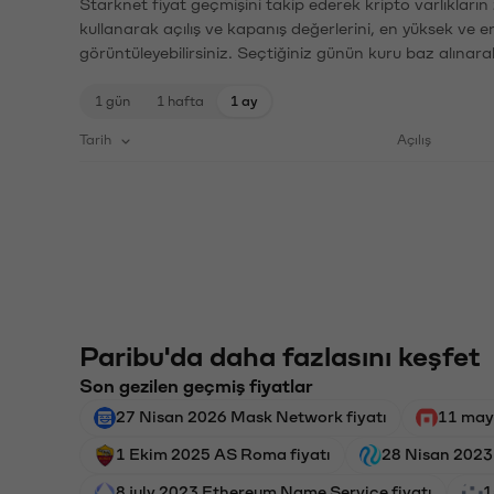
Starknet fiyat geçmişini takip ederek kripto varlıkları
kullanarak açılış ve kapanış değerlerini, en yüksek ve e
görüntüleyebilirsiniz. Seçtiğiniz günün kuru baz alınarak
1 gün
1 hafta
1 ay
Tarih
Açılış
Paribu'da daha fazlasını keşfet
Son gezilen geçmiş fiyatlar
27 Nisan 2026 Mask Network fiyatı
11 may
1 Ekim 2025 AS Roma fiyatı
28 Nisan 2023 
8 july 2023 Ethereum Name Service fiyatı
1