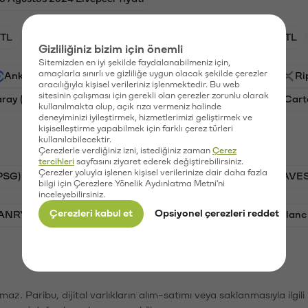
TL
HNT/TL
BTC/TL
GAL/TL
OXT/TL
Gizliliğiniz bizim için önemli
Sitemizden en iyi şekilde faydalanabilmeniz için,
amaçlarla sınırlı ve gizliliğe uygun olacak şekilde çerezler
Ankr (ANKR)
Waves (WAVES)
PSG (PSG)
Ri
aracılığıyla kişisel verileriniz işlenmektedir. Bu web
sitesinin çalışması için gerekli olan çerezler zorunlu olarak
aray (GAL)
Ethereum (ETH)
Orchid (OXT)
Cart
kullanılmakta olup, açık rıza vermeniz halinde
deneyiminizi iyileştirmek, hizmetlerimizi geliştirmek ve
kişiselleştirme yapabilmek için farklı çerez türleri
kullanılabilecektir.
Çerezlerle verdiğiniz izni, istediğiniz zaman
Çerez
tercihleri
sayfasını ziyaret ederek değiştirebilirsiniz.
Çerezler yoluyla işlenen kişisel verilerinize dair daha fazla
PSG)
Bitcoin (BTC)
Tron (TRX)
Waves (WAVES
bilgi için Çerezlere Yönelik Aydınlatma Metni'ni
inceleyebilirsiniz.
Çerezleri kabul et
Opsiyonel çerezleri reddet
VANRY)
Bonk (BONK)
Ethereum (ETH)
Avalanc
şımaz. Paribu, dijital varlıkların alım-satımı veya saklanmasıyla ilgi