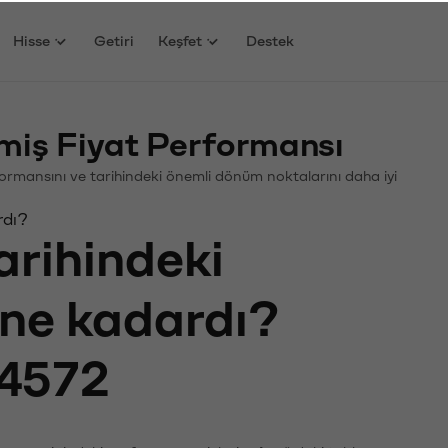
Hisse
Getiri
Keşfet
Destek
iş Fiyat Performansı
erformansını ve tarihindeki önemli dönüm noktalarını daha iyi
rdı?
arihindeki
ı ne kadardı?
4572