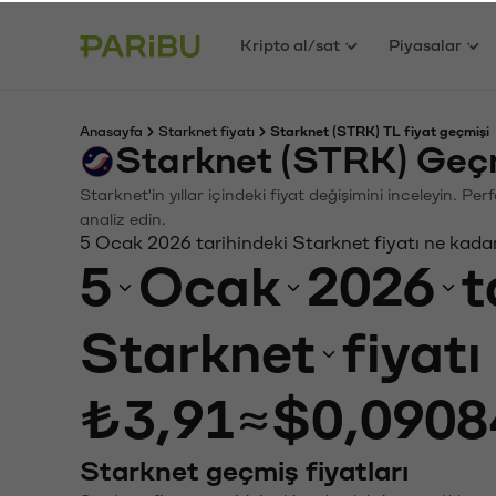
Kripto al/sat
Piyasalar
Anasayfa
Starknet fiyatı
Starknet (STRK) TL fiyat geçmişi
Starknet (STRK) Geçm
Starknet'in yıllar içindeki fiyat değişimini inceleyin. P
analiz edin.
5 Ocak 2026 tarihindeki Starknet fiyatı ne kada
5
Ocak
2026
t
Starknet
fiyat
₺3,91
≈
$0,0908
Starknet geçmiş fiyatları