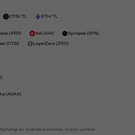
CTSI/TL
ETH/TL
pple (XRP)
Xai (XAI)
Synapse (SYN)
esi (CTSI)
LayerZero (ZRO)
)
he (AVAX)
li herhangi bir öneride bulunmaz. Kripto varlıklar