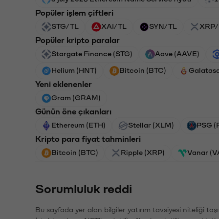
Popüler işlem çiftleri
STG/TL
XAI/TL
SYN/TL
XRP/
Popüler kripto paralar
Stargate Finance (STG)
Aave (AAVE)
Helium (HNT)
Bitcoin (BTC)
Galatas
Yeni eklenenler
Gram (GRAM)
Günün öne çıkanları
Ethereum (ETH)
Stellar (XLM)
PSG (
Kripto para fiyat tahminleri
Bitcoin (BTC)
Ripple (XRP)
Vanar (
Sorumluluk reddi
Bu sayfada yer alan bilgiler yatırım tavsiyesi niteliği ta