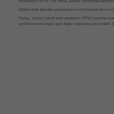
(stablecoin ve NFT'ler dahil), yüksek volatiliteye sahipti
Dijital varlık işlemleri yapmadan önce finansal durumu
Paribu, üçüncü taraf web sitelerinin (TPW) içeriklerin
varlıklarınızda kayıp veya değer düşüşüne yol açabilir. 