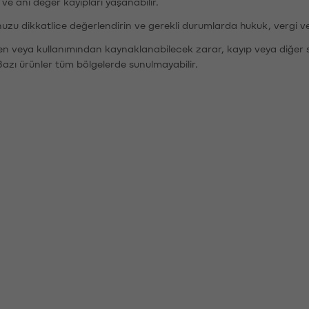
r ve ani değer kayıpları yaşanabilir.
nuzu dikkatlice değerlendirin ve gerekli durumlarda hukuk, vergi v
den veya kullanımından kaynaklanabilecek zarar, kayıp veya diğer 
Bazı ürünler tüm bölgelerde sunulmayabilir.