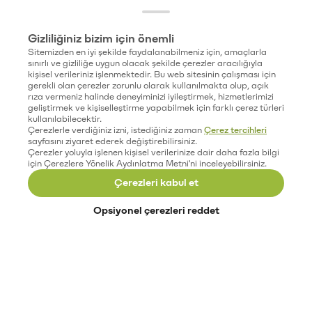
Gizliliğiniz bizim için önemli
Sitemizden en iyi şekilde faydalanabilmeniz için, amaçlarla
sınırlı ve gizliliğe uygun olacak şekilde çerezler aracılığıyla
kişisel verileriniz işlenmektedir. Bu web sitesinin çalışması için
gerekli olan çerezler zorunlu olarak kullanılmakta olup, açık
rıza vermeniz halinde deneyiminizi iyileştirmek, hizmetlerimizi
geliştirmek ve kişiselleştirme yapabilmek için farklı çerez türleri
kullanılabilecektir.
Çerezlerle verdiğiniz izni, istediğiniz zaman
Çerez tercihleri
sayfasını ziyaret ederek değiştirebilirsiniz.
Çerezler yoluyla işlenen kişisel verilerinize dair daha fazla bilgi
için Çerezlere Yönelik Aydınlatma Metni'ni inceleyebilirsiniz.
Çerezleri kabul et
Opsiyonel çerezleri reddet
Paribu’yu keşfet