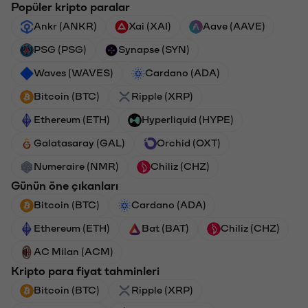
Popüler kripto paralar
Ankr (ANKR)
Xai (XAI)
Aave (AAVE)
PSG (PSG)
Synapse (SYN)
Waves (WAVES)
Cardano (ADA)
Bitcoin (BTC)
Ripple (XRP)
Ethereum (ETH)
Hyperliquid (HYPE)
Galatasaray (GAL)
Orchid (OXT)
Numeraire (NMR)
Chiliz (CHZ)
Günün öne çıkanları
Bitcoin (BTC)
Cardano (ADA)
Ethereum (ETH)
Bat (BAT)
Chiliz (CHZ)
AC Milan (ACM)
Kripto para fiyat tahminleri
Bitcoin (BTC)
Ripple (XRP)