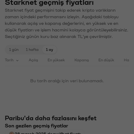
Starknet geçmiş fiyatları
Starknet fiyat geçmişini takip ederek kripto varlıkların
zaman içindeki performansını izleyin. Aşağıdaki tabloyu
kullanarak açılış ve kapanış değerlerini, en yüksek ve en
düşük fiyatları ve işlem hacmini kolayca görüntüleyebilirsiniz.
Seçtiğiniz günün kuru baz alınarak TL'ye çevrilmiştir.
1 gün
1 hafta
1 ay
Tarih
Açılış
En yüksek
Kapanış
En düşük
Haci
Bu tarih aralığı için veri bulunamadı.
Paribu'da daha fazlasını keşfet
Son gezilen geçmiş fiyatlar
28 march 2025 dogwifhat fiyatı