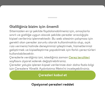
Gizliliğiniz bizim için önemli
Sitemizden en iyi şekilde faydalanabilmeniz için, amaçlarla
sınırlı ve gizliliğe uygun olacak şekilde çerezler aracılığıyla
kişisel verileriniz işlenmektedir. Bu web sitesinin çalışması için
gerekli olan çerezler zorunlu olarak kullanılmakta olup, açık
rıza vermeniz halinde deneyiminizi iyileştirmek, hizmetlerimizi
geliştirmek ve kişiselleştirme yapabilmek için farklı çerez türleri
kullanılabilecektir.
Çerezlerle verdiğiniz izni, istediğiniz zaman
Çerez tercihleri
sayfasını ziyaret ederek değiştirebilirsiniz.
Çerezler yoluyla işlenen kişisel verilerinize dair daha fazla bilgi
için Çerezlere Yönelik Aydınlatma Metni'ni inceleyebilirsiniz.
Çerezleri kabul et
Opsiyonel çerezleri reddet