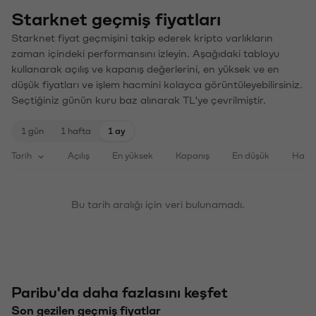
Starknet geçmiş fiyatları
Starknet fiyat geçmişini takip ederek kripto varlıkların
zaman içindeki performansını izleyin. Aşağıdaki tabloyu
kullanarak açılış ve kapanış değerlerini, en yüksek ve en
düşük fiyatları ve işlem hacmini kolayca görüntüleyebilirsiniz.
Seçtiğiniz günün kuru baz alınarak TL'ye çevrilmiştir.
1 gün
1 hafta
1 ay
Tarih
Açılış
En yüksek
Kapanış
En düşük
Haci
Bu tarih aralığı için veri bulunamadı.
Paribu'da daha fazlasını keşfet
Son gezilen geçmiş fiyatlar