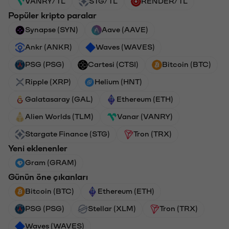
VANRY/TL
STG/TL
RENDER/TL
Popüler kripto paralar
Synapse (SYN)
Aave (AAVE)
Ankr (ANKR)
Waves (WAVES)
PSG (PSG)
Cartesi (CTSI)
Bitcoin (BTC)
Ripple (XRP)
Helium (HNT)
Galatasaray (GAL)
Ethereum (ETH)
Alien Worlds (TLM)
Vanar (VANRY)
Stargate Finance (STG)
Tron (TRX)
Yeni eklenenler
Gram (GRAM)
Günün öne çıkanları
Bitcoin (BTC)
Ethereum (ETH)
PSG (PSG)
Stellar (XLM)
Tron (TRX)
Waves (WAVES)