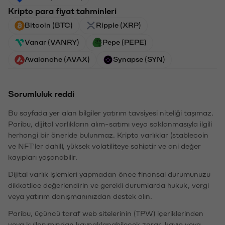
Kripto para fiyat tahminleri
Bitcoin (BTC)
Ripple (XRP)
Vanar (VANRY)
Pepe (PEPE)
Avalanche (AVAX)
Synapse (SYN)
Sorumluluk reddi
Bu sayfada yer alan bilgiler yatırım tavsiyesi niteliği taşımaz.
Paribu, dijital varlıkların alım-satımı veya saklanmasıyla ilgili
herhangi bir öneride bulunmaz. Kripto varlıklar (stablecoin
ve NFT'ler dahil), yüksek volatiliteye sahiptir ve ani değer
kayıpları yaşanabilir.
Dijital varlık işlemleri yapmadan önce finansal durumunuzu
dikkatlice değerlendirin ve gerekli durumlarda hukuk, vergi
veya yatırım danışmanınızdan destek alın.
Paribu, üçüncü taraf web sitelerinin (TPW) içeriklerinden
veya kullanımından kaynaklanabilecek zarar, kayıp veya