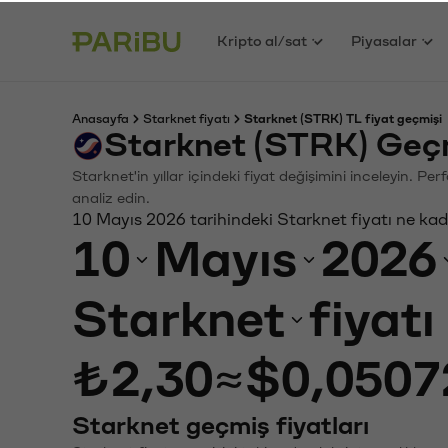
Kripto al/sat
Piyasalar
Anasayfa
Starknet fiyatı
Starknet (STRK) TL fiyat geçmişi
Starknet (STRK) Geçm
Starknet'in yıllar içindeki fiyat değişimini inceleyin. P
analiz edin.
10 Mayıs 2026 tarihindeki Starknet fiyatı ne ka
10
Mayıs
2026
Starknet
fiyat
₺2,30
≈
$0,0507
Starknet geçmiş fiyatları