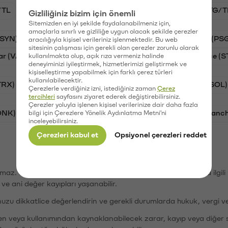
/TL
BTC/TL
VANRY/TL
GAL/TL
STG/T
Gizliliğiniz bizim için önemli
Sitemizden en iyi şekilde faydalanabilmeniz için,
amaçlarla sınırlı ve gizliliğe uygun olacak şekilde çerezler
(SYN)
Aave (AAVE)
Waves (WAVES)
PSG (PS
aracılığıyla kişisel verileriniz işlenmektedir. Bu web
sitesinin çalışması için gerekli olan çerezler zorunlu olarak
ar (VANRY)
Galatasaray (GAL)
Stargate Finance (S
kullanılmakta olup, açık rıza vermeniz halinde
deneyiminizi iyileştirmek, hizmetlerimizi geliştirmek ve
kişiselleştirme yapabilmek için farklı çerez türleri
kullanılabilecektir.
TRX)
Bitcoin (BTC)
Ripple (XRP)
Solana (SOL)
Çerezlerle verdiğiniz izni, istediğiniz zaman
Çerez
tercihleri
sayfasını ziyaret ederek değiştirebilirsiniz.
Çerezler yoluyla işlenen kişisel verilerinize dair daha fazla
ONK)
Ethereum (ETH)
Synapse (SYN)
Avalanc
bilgi için Çerezlere Yönelik Aydınlatma Metni'ni
inceleyebilirsiniz.
Çerezleri kabul et
Opsiyonel çerezleri reddet
şımaz. Paribu, dijital varlıkların alım-satımı veya saklanmasıyla ilgi
r ve ani değer kayıpları yaşanabilir.
nuzu dikkatlice değerlendirin ve gerekli durumlarda hukuk, vergi v
den veya kullanımından kaynaklanabilecek zarar, kayıp veya diğer 