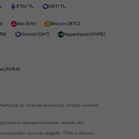
L
ETH/TL
OXT/TL
G)
Xai (XAI)
Bitcoin (BTC)
TG)
Orchid (OXT)
Hyperliquid (HYPE)
he (AVAX)
li herhangi bir öneride bulunmaz. Kripto varlıklar
eya yatırım danışmanınızdan destek alın.
sonuçlardan sorumlu değildir. TPW kullanımı,