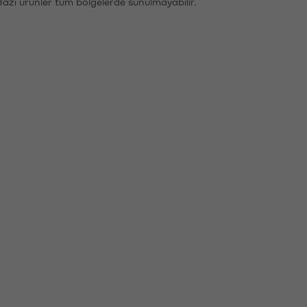
Bazı ürünler tüm bölgelerde sunulmayabilir.