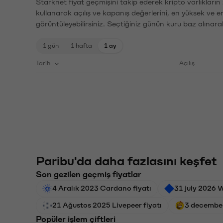
Starknet fiyat geçmişini takip ederek kripto varlıkları
kullanarak açılış ve kapanış değerlerini, en yüksek ve e
görüntüleyebilirsiniz. Seçtiğiniz günün kuru baz alınarak
1 gün
1 hafta
1 ay
Tarih
Açılış
Paribu'da daha fazlasını keşfet
Son gezilen geçmiş fiyatlar
4 Aralık 2023 Cardano fiyatı
31 july 2026 W
21 Ağustos 2025 Livepeer fiyatı
3 december
Popüler işlem çiftleri