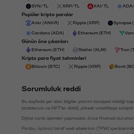
SYN/TL
XRP/TL
XAI/TL
ADA
Popüler kripto paralar
Ankr (ANKR)
Ripple (XRP)
Synapse 
Cardano (ADA)
Ethereum (ETH)
Van
Günün öne çıkanları
Ethereum (ETH)
Stellar (XLM)
Tron (
Kripto para fiyat tahminleri
Bitcoin (BTC)
Ripple (XRP)
Bonk (B
Sorumluluk reddi
Bu sayfada yer alan bilgiler yatırım tavsiyesi niteliği ta
(stablecoin ve NFT'ler dahil), yüksek volatiliteye sahipti
Dijital varlık işlemleri yapmadan önce finansal durumu
Paribu, üçüncü taraf web sitelerinin (TPW) içeriklerin