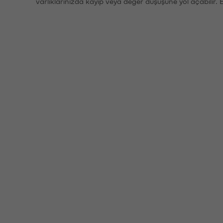
varlıklarınızda kayıp veya değer düşüşüne yol açabilir. 