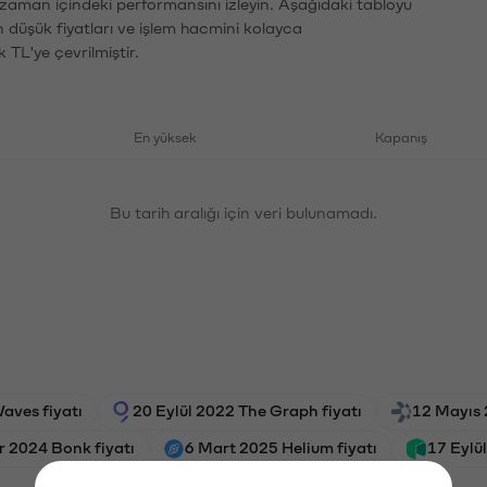
n zaman içindeki performansını izleyin. Aşağıdaki tabloyu
n düşük fiyatları ve işlem hacmini kolayca
 TL'ye çevrilmiştir.
En yüksek
Kapanış
Bu tarih aralığı için veri bulunamadı.
aves fiyatı
20 Eylül 2022 The Graph fiyatı
12 Mayıs 
 2024 Bonk fiyatı
6 Mart 2025 Helium fiyatı
17 Eylü